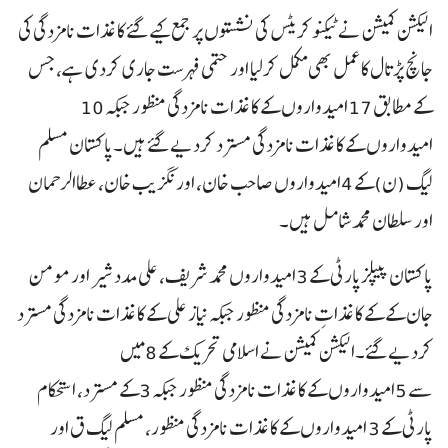
الیکشن کمیشن نے ٹیکنوکریٹس کی نشستوں پر جمع کیے گئے کاغذات نامزدگی کی
جانچ پڑتال کا عمل بھی مکمل کرلیا اور حتمی فہرست جاری کردی ہے، جس
کے مطابق 17امیدواروں کے کاغذات نامزدگی منظور جبکہ 10
امیدواروں کے کاغذات نامزدگی مسترد کردیے گئے ہیں۔پاکستان مسلم
لیگ (ن)کے 4امیدواروں صاحب خان، اورنگزیب خان، عطاالرحمان
اور سلطان محمد شامل ہیں۔
پاکستان پیپلزپارٹی کے 3امیدواروں محمد شریف، علی مدد شیر اور مومن
جان کے کے کاغذاتِ نامزدگی منظور جبکہ نیاز علی کے کاغذات نامزدگی مسترد
کردیے گئے۔الیکشن کمیشن نے اسلامی تحریک کے 8میں
سے 5امیدواروں کے کاغذات نامزدگی منظور جبکہ 3کے مسترد، استحکام
پارٹی کے 3 امیدواروں کے کاغذات نامزدگی منظور، مسلم لیگ ق اور