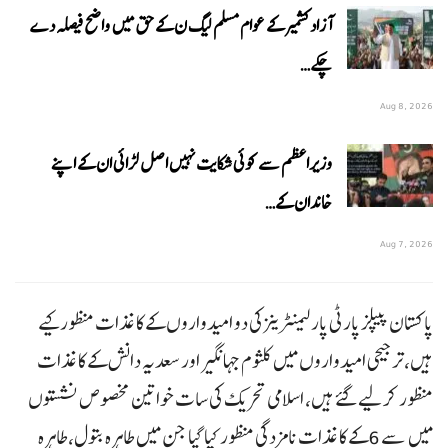
آزاد کشمیر کے عوام مسلم لیگ ن کے حق میں واضح فیصلہ دے
چکے…
Aug 8, 2026
وزیراعظم سے کوئی شکایت نہیں اصل لڑائی ان کے اپنے
خاندان کے…
Aug 7, 2026
پاکستان پیپلز پارٹی پارلیمنٹرینزکی دو امیدواروں کے کاغذات منظور کیے
ہیں، ترجیحی امیدواروں میں کلثوم جہانگیر اور سعدیہ دانش کے کاغذات
منظور کرلیے گئے ہیں، اسلامی تحریک کی سات خواتین مخصوص نشستوں
میں سے 6کے کاغذات نامزدگی منظور کیا گیا جن میں طاہرہ بتول، طاہرہ