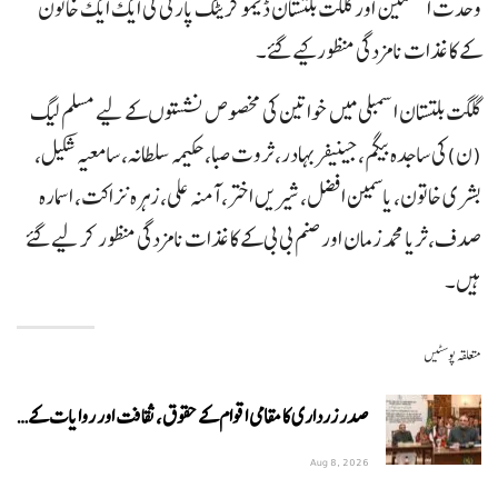
وحدت المسلمین اور گلگت بلتستان ڈیموکریٹک پارٹی کی ایک ایک خاتون
کے کاغذات نامزدگی منظور کیے گئے۔
گلگت بلتستان اسمبلی میں خواتین کی مخصوص نشستوں کے لیے مسلم لیگ
(ن)کی ساجدہ بیگم، جینیفر بہادر، ثروت صبا، حکیمہ سلطانہ، سامعیہ شکیل،
بشری خاتون، یاسمین افضل، شیریں اختر، آمنہ علی، زہرہ نزاکت، اسمارہ
صدف، ثریا محمد زمان اور صنم بی بی کے کاغذات نامزدگی منظور کر لیے گئے
ہیں۔
متعلقہ پوسٹیں
صدر زرداری کا مقامی اقوام کے حقوق، ثقافت اور روایات کے…
Aug 8, 2026