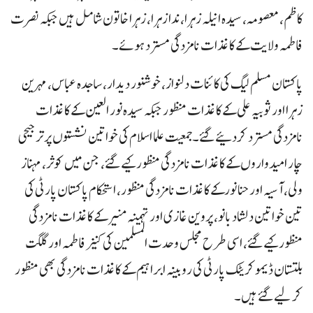
کاظم، معصومہ، سیدہ انیلہ زہرا، ندا زہرا، زہرا خاتون شامل ہیں جبکہ نصرت
فاطمہ ولایت کے کاغذات نامزدگی مسترد ہوئے۔
پاکستان مسلم لیگ کی کائنات دلنواز، خوشنور دیدار، ساجدہ عباس، مہرین
زہرا اور ثوبیہ علی کے کاغذات منظور جبکہ سیدہ نور العین کے کاغذات
نامزدگی مسترد کردئیے گئے۔جمعیت علما اسلام کی خواتین نشستوں پر ترجیحی
چار امیدواروں کے کاغذات نامزدگی منظور کیے گئے، جن میں کوثر، مہناز
ولی، آسیہ اور حنا نورکے کاغذات نامزدگی منظور، استحکام پاکستان پارٹی کی
تین خواتین دلشاد بانو، پروین غازی اور تہمینہ منیر کے کاغذات نامزدگی
منظور کیے گئے، اسی طرح مجلس وحدت المسلمین کی کنیز فاطمہ اور گلگت
بلتستان ڈیموکریٹک پارٹی کی روبینہ ابراہیم کے کاغذات نامزدگی بھی منظور
کر لیے گئے ہیں۔