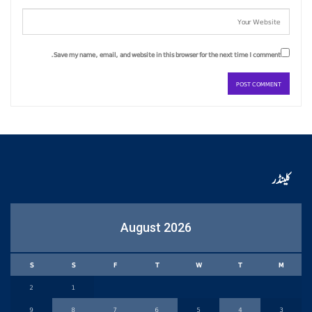
Save my name, email, and website in this browser for the next time I comment.
کلینڈر
August 2026
S
S
F
T
W
T
M
2
1
9
8
7
6
5
4
3