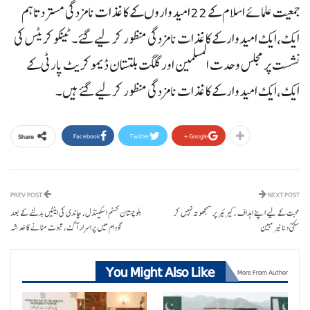
جمعیت علمائے اسلام کے 22امیدواروں کے کاغذات نامزدگی مسترد تاہم
ایک،ایک امیدوار کے کاغذات نامزدگی منظور کر لیے گئے۔ٹینکوکریٹس کی
نشست پر مجلس وحدت المسلمین اور گلگت بلتستان ڈیموکریٹ پارٹی کے
ایک،ایک امیدوار کے کاغذات نامزدگی منظور کرلیے گئے ہیں۔
Facebook
Twitter
Google+
Share
PREV POST
NEXT POST
محبت کے لیے اپنے اہداف ،کیرئیر پر سمجھوتہ نہیں کر
بلوچستان کسٹم اسکینڈل، چاندی کی اینٹیں بدلنے کے بعد
سکتی دنا نیر مبین
گودام میں پراسرار آگ، ثبوت مٹانے کا خدشہ
You Might Also Like
More From Author