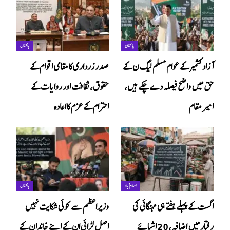
پاکستان
پاکستان
آزاد کشمیر کے عوام مسلم لیگ ن کے
صدر زرداری کا مقامی اقوام کے
حق میں واضح فیصلہ دے چکے ہیں،
حقوق، ثقافت اور روایات کے
امیر مقام
احترام کے عزم کا اعادہ
اسلام آباد
پاکستان
اگست کے پہلے ہفتے ہی مہنگائی کی
وزیراعظم سے کوئی شکایت نہیں
رفتار میں اضافہ، 20 اشیائے
اصل لڑائی ان کے اپنے خاندان کے