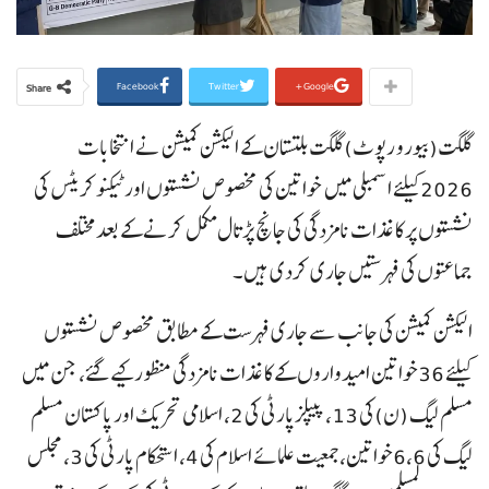
Facebook
Twitter
Google+
Share
گلگت(بیورو رپوٹ)گلگت بلتستان کے الیکشن کمیشن نے انتخابات
2026کیلئے اسمبلی میں خواتین کی مخصوص نشستوں اور ٹیکنوکریٹس کی
نشستوں پر کاغذات نامزدگی کی جانچ پڑتال مکمل کرنے کے بعد مختلف
جماعتوں کی فہرستیں جاری کردی ہیں۔
الیکشن کمیشن کی جانب سے جاری فہرست کے مطابق مخصوص نشستوں
کیلئے 36خواتین امیدواروں کے کاغذات نامزدگی منظور کیے گئے، جن میں
مسلم لیگ (ن)کی 13، پیپلزپارٹی کی 2، اسلامی تحریک اور پاکستان مسلم
لیگ کی 6،6خواتین، جمعیت علمائے اسلام کی 4، استحکام پارٹی کی 3، مجلس