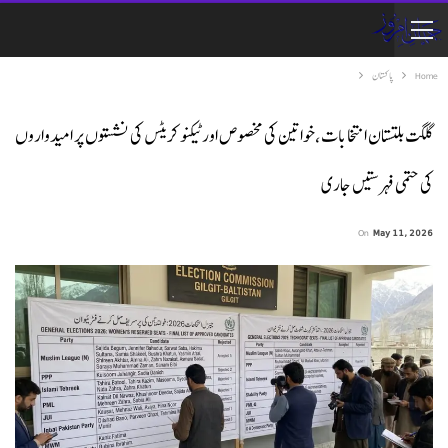
Home
پاکستان
گلگت بلتستان انتخابات،خواتین کی مخصوص اور ٹیکنوکریٹس کی نشستوں پر امیدواروں
کی حتمی فہرستیں جاری
On
May 11, 2026