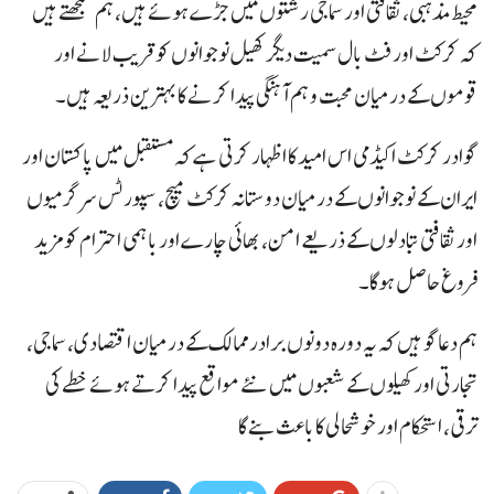
محیط مذہبی، ثقافتی اور سماجی رشتوں میں جڑے ہوئے ہیں، ہم سمجھتے ہیں
کہ کرکٹ اور فٹ بال سمیت دیگر کھیل نوجوانوں کو قریب لانے اور
قوموں کے درمیان محبت و ہم آہنگی پیدا کرنے کا بہترین ذریعہ ہیں۔
گوادر کرکٹ اکیڈمی اس امید کا اظہار کرتی ہے کہ مستقبل میں پاکستان اور
ایران کے نوجوانوں کے درمیان دوستانہ کرکٹ میچ، سپورٹس سرگرمیوں
اور ثقافتی تبادلوں کے ذریعے امن، بھائی چارے اور باہمی احترام کو مزید
فروغ حاصل ہوگا۔
ہم دعاگو ہیں کہ یہ دورہ دونوں برادر ممالک کے درمیان اقتصادی، سماجی،
تجارتی اور کھیلوں کے شعبوں میں نئے مواقع پیدا کرتے ہوئے خطے کی
ترقی، استحکام اور خوشحالی کا باعث بنے گا