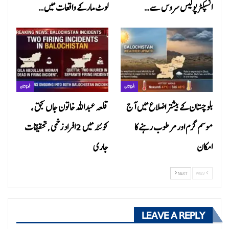
انسپکٹر پولیس سروس سے…
لوٹ مار کے واقعات میں…
بلوچستان
بلوچستان
بلوچستان کے بیشتر اضلاع میں آج
قلعہ عبداللہ خاتون جاں بحق ،
موسم گرم اور مرطوب رہنے کا
کوئٹہ میں 2افراد زخمی ,تحقیقات
امکان
جاری
NEXT
PREV
LEAVE A REPLY