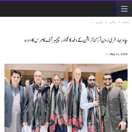
Home
پاکستان
بلوچستان
چا ہ بہار فری زون آرگنائزیشن کے وفدکا گوادر چیمبر آف کامرس کا دورہ
On
May 11, 2026