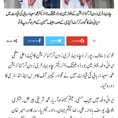
Facebook
Twitter
Google+
Share
کوئٹہ(سٹاف رپورٹر )چا ہ بہار فری زون آرگنائزیشن کا ایک اعلی سطحی
ایرانی وفد چیئرمین بورڈ و منیجنگ ڈائریکٹر چا ہ بہار فری زون آرگنائزیشن
محمد سعید اربابی کی قیادت میں نے گوادر چیمبر آف کامرس اینڈ انڈسٹری کا
دورہ کیا۔
ایرانی وفد میں مجیب حسنی، میثم کیخواہ آریا، محمد شریفی پیرجل، شکری
بلوچ، یوسف باوار، علی رضا چشم جہان، داد رحیم پارسا، کاوہ، امیر خان