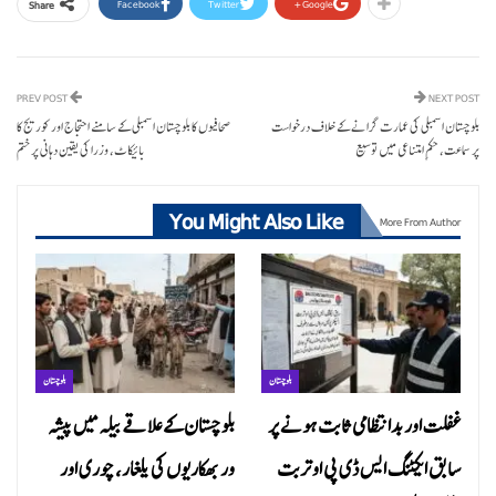
Facebook
Twitter
Google+
Share
PREV POST
NEXT POST
بلوچستان اسمبلی کی عمارت گرانے کے خلاف درخواست
صحافیوں کا بلوچستان اسمبلی کے سامنے احتجاج اور کوریج کا
پر سماعت، حکمِ امتناعی میں توسیع
بائیکاٹ، وزرا کی یقین دہانی پر ختم
You Might Also Like
More From Author
بلوچستان
بلوچستان
غفلت اور بدانتظامی ثابت ہونے پر
بلوچستان کے علاقے بیلہ میں پیشہ
سابق ایکٹنگ ایس ڈی پی او تربت
ور بھکاریوں کی یلغار، چوری اور