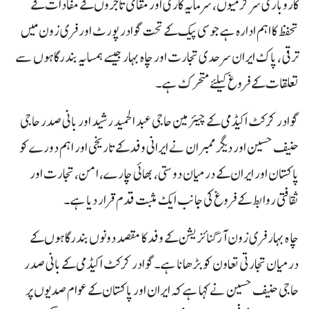
کاروباری سرگرمیوں، سرمایہ کاری اور مقامی تاجروں کے مفادات کے
تحفظ کا اہم ادارہ ہے جوسی پیک کے تحت گوادر پورٹ اور فری زون میں
ترقی، پاک ایران سرحدی تجارت اور چاہ بہار جیسے ہمسایہ بندرگاہوں سے
تعلقات کے فروغ کیلئے متحرک ہے۔
گوادر کرکٹ اکیڈمی کے چیئرمین حاجی عبد الحمید رشید اور بانی صدر حاجی
حنیف حسین اور دیگر ممبران نے ایرانی وفد کے تاریخی اور اہم دورے کو
پاکستان اور ایران کے درمیان دوستی، بھائی چارے، امن، تجارت اور
ثقافتی روابط کے فروغ کی جانب ایک مثبت قدم قرار دیا ہے۔
چا ہ بہار فری زون آرگنائزیشن کے وفد کا مقصد دونوں بندرگاہوں کے
درمیان تجارتی تعاون کو بڑھانا ہے۔گوادر کرکٹ اکیڈمی کے بانی صدر
حاجی حنیف حسین نے کہا ہے کہ ایران اور پاکستان کے عوام صدیوں پر