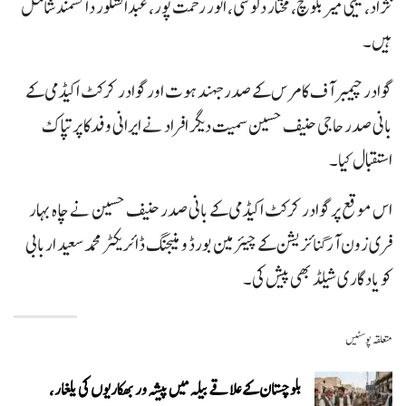
نژاد، یحیی میر بلوچ، مختار دلوشی، انور رحمت پور، عبدالشکور دانشمند شامل
ہیں۔
گوادر چیمبر آف کامرس کے صدر جہند ہوت اورگوادر کرکٹ اکیڈمی کے
بانی صدر حاجی حنیف حسین سمیت دیگر افراد نے ایرانی وفدکا پرتپاک
استقبال کیا۔
اس موقع پرگوادر کرکٹ اکیڈمی کے بانی صدر حنیف حسین نے چاہ بہار
فری زون آرگنائزیشن کے چیئرمین بورڈ و منیجنگ ڈائریکٹر محمد سعید اربابی
کو یاد گاری شیلڈ بھی پیش کی۔
متعلقہ پوسٹیں
بلوچستان کے علاقے بیلہ میں پیشہ ور بھکاریوں کی یلغار،