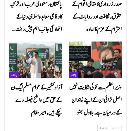
صدر زرداری کا مقامی اقوام کے
پاکستان، سعودی عرب اور ترکیہ
حقوق، ثقافت اور روایات کے
کا دفاعی معاہدہ اسلامی دنیا کے
احترام کے عزم کا اعادہ
اتحاد کی جانب اہم پیش رفت…
پاکستان
پاکستان
وزیراعظم سے کوئی شکایت نہیں
آزاد کشمیر کے عوام مسلم لیگ ن
اصل لڑائی ان کے اپنے خاندان
کے حق میں واضح فیصلہ دے
کے درمیان ہے، بلاول بھٹو
چکے ہیں، امیر مقام
NEXT
PREV