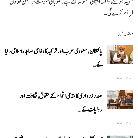
شہید ہوئے، واقعہ انتہائی افسوسناک ہے، صوبائی حکومت ہر ممکن تعاون
فراہم کرے گی۔
متعلقہ پوسٹیں
پاکستان، سعودی عرب اور ترکیہ کا دفاعی معاہدہ اسلامی دنیا
کے…
Aug 8, 2026
صدر زرداری کا مقامی اقوام کے حقوق، ثقافت اور
روایات کے…
Aug 8, 2026