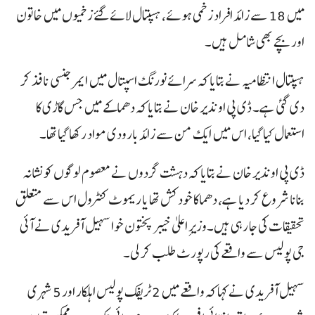
میں 18 سے زائد افراد زخمی ہوئے، ہسپتال لائے گئے زخمیوں میں خاتون
اور بچے بھی شامل ہیں۔
ہسپتال انتظامیہ نے بتایا کہ سرائے نورنگ اسپتال میں ایمرجنسی نافذ کر
دی گئی ہے۔ ڈی پی او نذیر خان نے بتایا کہ دھماکے میں جس گاڑی کا
استعمال کیا گیا، اس میں ایک من سے زائد بارودی مواد رکھا گیا تھا۔
ڈی پی او نذیر خان نے بتایا کہ دہشت گردوں نے معصوم لوگوں کو نشانہ
بنانا شروع کر دیا ہے، دھماکا خودکش تھا یا ریموٹ کنٹرول اس سے متعلق
تحقیقات کی جا رہی ہیں۔وزیرِ اعلیٰ خیبر پختون خوا سہیل آفریدی نے آئی
جی پولیس سے واقعے کی رپورٹ طلب کر لی۔
سہیل آفریدی نے کہا کہ واقعے میں 2 ٹریفک پولیس اہلکار اور 5 شہری