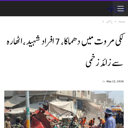
Home
پاکستان
لکی مروت میں دھماکا، 7 افراد شہید، اٹھارہ
سے زائد زخمی
On
May 12, 2026