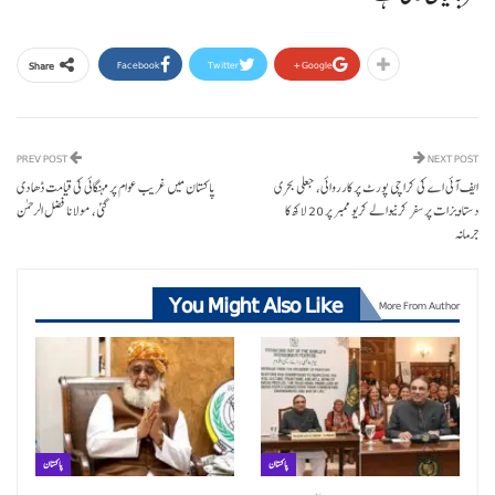
Facebook
Twitter
Google+
Share
PREV POST
NEXT POST
ایف آئی اے کی کراچی پورٹ پر کارروائی، جعلی بحری
پاکستان میں غریب عوام پر مہنگائی کی قیامت ڈھا دی
دستاویزات پر سفر کرنیوالے کریو ممبر پر 20 لاکھ کا
گئی، مولانا فضل الرحمن
جرمانہ
You Might Also Like
More From Author
پاکستان
پاکستان