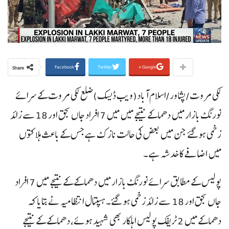
Facebook
Twitter
Google+
Share
لکی مروت /پشاور /اسلام آباد(ویب ڈیسک)ضلع لکی مروت کے سرائے
نورنگ بازار میں دھماکے نتیجے میں میں 7 افراد جاں بحق اور 18سے زائد
زخمی ہوگئے جن میں بعض کی حالت نازک ہے جس کے باعث ہلاکتوں
میں اضافے کا خدشہ ہے ۔
پولیس کے مطابق سرائے نورنگ بازار میں دھماکے کے نتیجے میں 7 افراد
جاں بحق اور 18 سے زائد زخمی ہو گئے۔ہسپتال انتظامیہ نے بتایا کہ
دھماکے میں 2 ٹریفک پولیس اہلکار بھی شہید ہوئے، دھماکے کے نتیجے