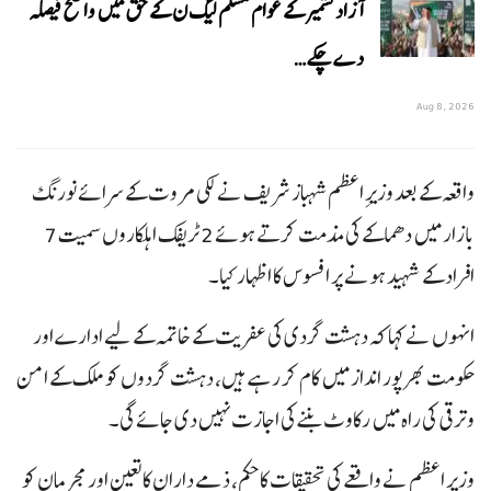
آزاد کشمیر کے عوام مسلم لیگ ن کے حق میں واضح فیصلہ
دے چکے…
Aug 8, 2026
واقعہ کے بعد وزیرِ اعظم شہباز شریف نے لکی مروت کے سرائے نورنگ
بازار میں دھماکے کی مذمت کرتے ہوئے 2 ٹریفک اہلکاروں سمیت 7
افراد کے شہید ہونے پر افسوس کا اظہار کیا۔
انہوں نے کہا کہ دہشت گردی کی عفریت کے خاتمہ کے لیے ادارے اور
حکومت بھرپور انداز میں کام کر رہے ہیں، دہشت گردوں کو ملک کے امن
و ترقی کی راہ میں رکاوٹ بننے کی اجازت نہیں دی جائے گی۔
وزیرِ اعظم نے واقعے کی تحقیقات کا حکم، ذمے داران کا تعین اور مجرمان کو