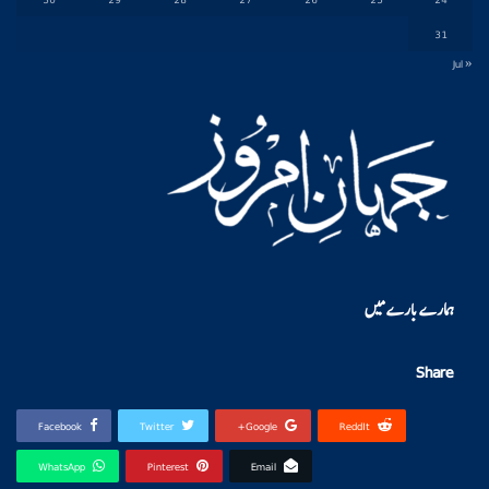
31
« Jul
ہمارے بارے میں
Share
Facebook
Twitter
Google+
ReddIt
WhatsApp
Pinterest
Email