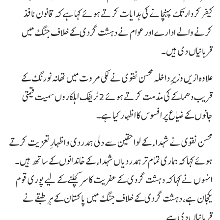
کیفر کردار تک پہنچانے کی ہدایات کرتے ہوئے کہا ہے کہ قانون نافذ
کرنے والے ادارے اور عوام نے دہشت گردی کے خلاف جنگ میں
قربانیاں دی ہیں۔
علاوہ ازیں وزیرِ داخلہ محسن نقوی نے لکی مروت میں تھانہ نورنگ کے
قریب دھماکے کی مذمت کرتے ہوئے 2 ٹریفک اہلکاروں سمیت قیمتی
جانوں کے ضیاع پر افسوس کا اظہار کیا ہے۔
محسن نقوی نے شہداء کے لواحقین سے دلی ہمدردی و اظہارِ تعزیت کرتے
ہوئے کہا کہ ہماری تمام تر ہمدردیاں شہداء کے خاندانوں کے ساتھ ہیں۔
انہوں نے کہا کہ دہشت گردی کے عفریت کا سر کچلنے کے لیے پوری قوم
یکجان ہے، دہشت گردی کے خلاف جنگ میں پاکستان کے ہر طبقے نے
قربانیاں دی ہے