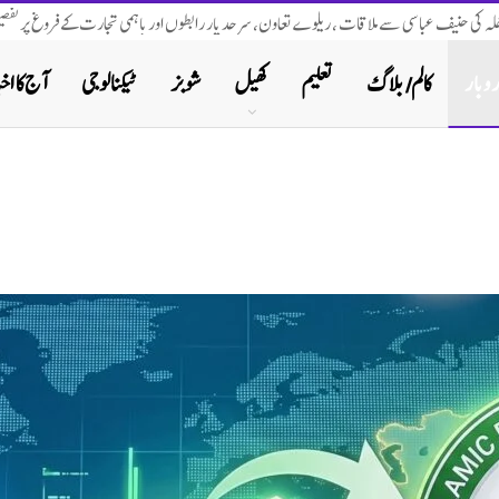
اخلہ کی حنیف عباسی سے ملاقات ، ریلوے تعاون، سرحد پار رابطوں اور باہمی تجارت کے فروغ پر تفصیل
روبار
کالم/ بلاگ
تعلیم
کھیل
شوبز
ٹیکنالوجی
آج کا اخب