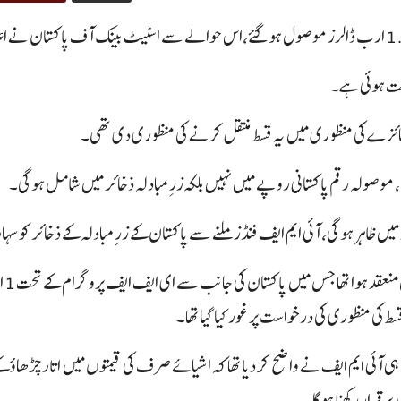
تحت ہوئی ہے۔
واشنگٹن ڈی سی میں گزشت
ی منظوری کے ساتھ ہی آئی ایم ایف نے واضح کر دیا تھا کہ اشیائے صرف کی قیمتوں میں اتار چڑھاؤ
رقرار رکھنا ہو گا۔