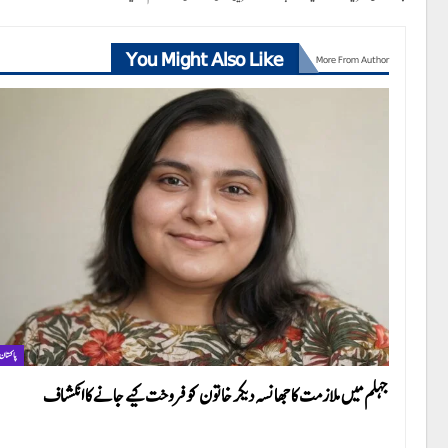
You Might Also Like
More From Author
پاکستان
جہلم میں ملازمت کا جھانسہ دیکر خاتون کو فروخت کیے جانے کا انکشاف