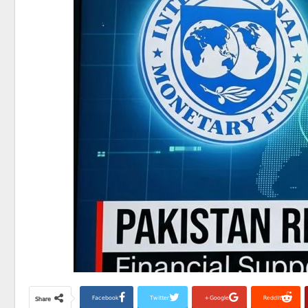
Facebook
Twitter
Google+
ReddIt
Share