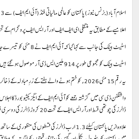
اسلام آباد(بزنس نیوز)پاکستان کو عالمی مالیاتی فنڈ (آئی ایم ایف) سے 1.3 ارب ڈالرز موصول ہو گئے،اس حوالے سے اسٹیٹ بینک آف پاکستان نے اعلامیہ جاری کر دیا۔
اعلامیے کے مطابق یہ منتقلی ای ایف ایف اور آر ایس ایف پروگرام کے 
اسٹیٹ بینک کی جانب سے کہا گیا کہ آئی ایم ایف نے 8 مئی کو تیسرے جائزے کی منظوری میں یہ قسط منتقل کرنے کی منظوری دی تھی۔
اسٹیٹ بینک کو مجموعی طور پر 914 ملین ایس ڈی آر موصول ہو گئے ہیں، موصولہ رقم پاکستانی روپے میں نہیں بلکہ زرِمبادلہ ذخائر میں شامل ہو گی۔
یہ رقم 15 مئی 2026ء کو ختم ہونے والے ہفتے کے زرِمبادلہ کے ذخائر میں ظاہر ہو گی، آئی ایم ایف فنڈز ملنے سے پاکستان کے زرِمبادلہ کے ذخائر کو سہارا ملے گا۔
ڈالرز کی چوتھی قسط اورآر ایس ایف کے تحت 20 کروڑ ڈالرز کی دوسری قسط کی منظوری کی درخواست پر غور کیا گیا تھا۔
علاوہ ازیں پاکستان کیلئے 1.3 ارب ڈالرز کی قسطوں ک
میں پاکستان کو پیٹرول، بجلی اور گیس کی مقامی قیمتوں کو لاگت کے مطابق ب