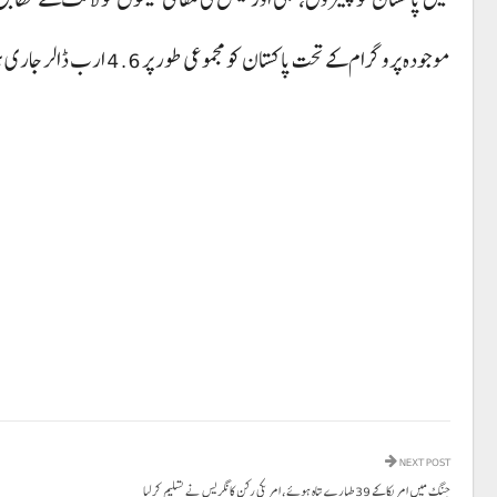
موجودہ پروگرام کے تحت پاکستان کو مجموعی طور پر 4.6 ارب ڈالر جاری ہو چکے ہیں، پاکستان نے ستمبر 2024 میں 37 ماہ کے لیے ای ایف ایف پروگرام لیا تھا۔
NEXT POST
جنگ میں امریکا کے 39طیارے تباہ ہوئے، امریکی رکن کانگریس نے تسلیم کرلیا