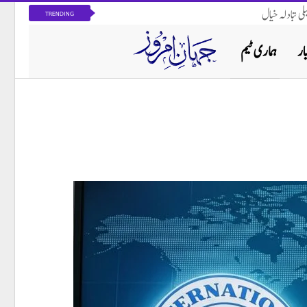
ی تبادلہ خیال
TRENDING
ار
ہماری ٹیم
پاکستان