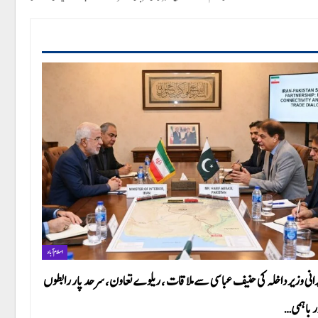
اسلام آباد
رانی وزیر داخلہ کی حنیف عباسی سے ملاقات ، ریلوے تعاون، سرحد پار رابطوں
ر باہمی…