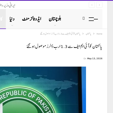
ایرانی وزیر د
بلوچستان
ایڈوٹائزمنٹ
دنیا
کا
Home
پاکستان
پاکستان کو آئی ایم ایف سے 1.3 ارب ڈالرز موصول ہوگئے
پاکستان کو آئی ایم ایف سے 1.3 ارب ڈالرز موصول ہوگئے
On
May 13, 2026