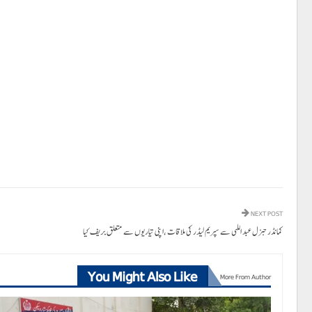
NEXT POST
کمانڈر جنرل عبد اللہی سے سپریم لیڈر کی ملاقات ،اپنی تیاریوں سے متعلق بریف کیا
You Might Also Like
More From Author