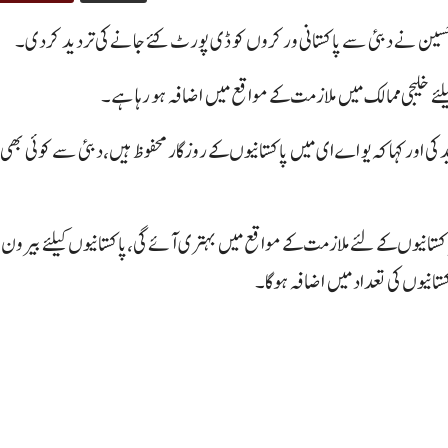
 حسین نے دبئی سے پاکستانی ورکروں کو ڈی پورٹ کئے جانے کی تردید کردی۔
 خلیجی ممالک میں ملازمت کے مواقع میں اضافہ ہو رہا ہے ۔
ی اور کہا کہ یو اے ای میں پاکستانیوں کے روزگار محفوظ ہیں،دبئی سے کوئی بھی پ
کستانیوں کے لئے ملازمت کے مواقع میں بہتری آئے گی،پاکستانیوں کیلئے بیرون
انیوں کی تعداد میں اضافہ ہوگا۔