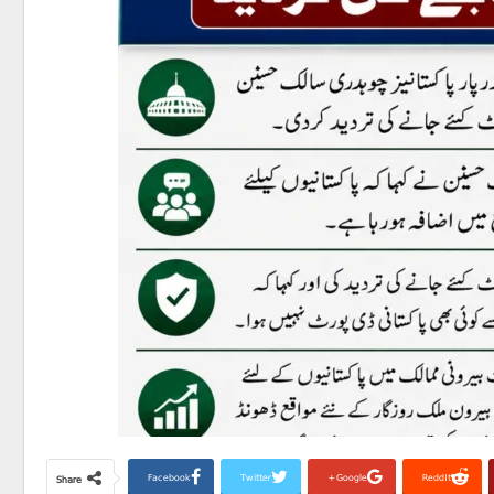
Facebook
Twitter
Google+
ReddIt
Share