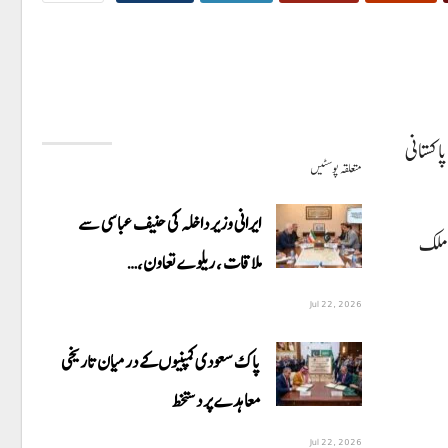
اکستانی
متعلقہ پوسٹیں
ایرانی وزیر داخلہ کی حنیف عباسی سے
 ملک
ملاقات ، ریلوے تعاون،…
Jul 22, 2026
پاک سعودی کمپنیوں کے درمیان تاریخی
معاہدے پر دستخط
Jul 22, 2026