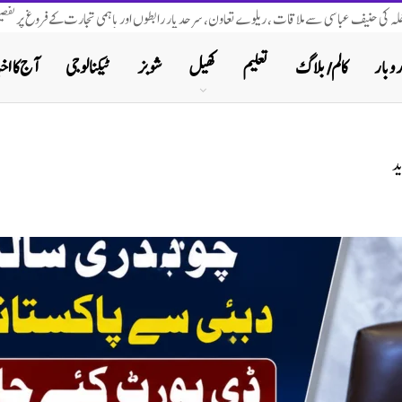
اخلہ کی حنیف عباسی سے ملاقات ، ریلوے تعاون، سرحد پار رابطوں اور باہمی تجارت کے فروغ پر تفصیل
روبار
کالم/ بلاگ
تعلیم
کھیل
شوبز
ٹیکنالوجی
آج کا اخب
د