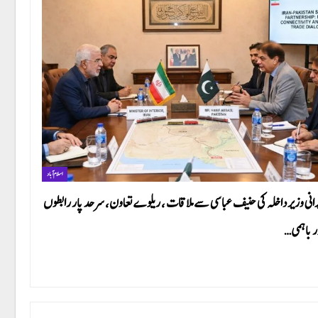
اسلام آباد
رانی وزیر داخلہ کی حنیف عباسی سے ملاقات ، ریلوے تعاون، سرحد پار رابطوں
ر باہمی…