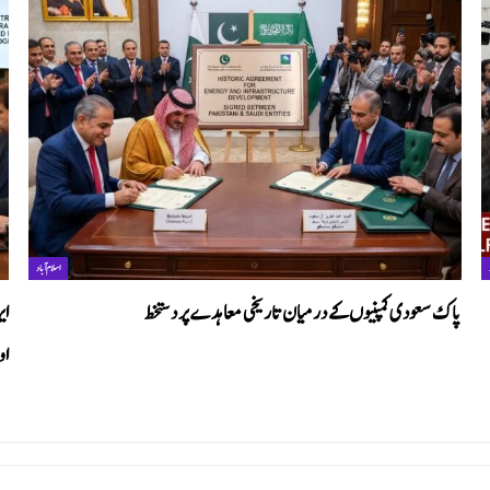
اسلام آباد
پاک سعودی کمپنیوں کے درمیان تاریخی معاہدے پر دستخط
ای
او