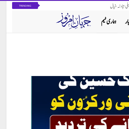
ی تبادلہ خیال
TRENDING
ار
ہماری ٹیم
پاکستان