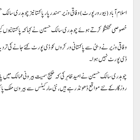
اسلام آباد (بیورورپورٹ)وفاقی وزیر سمندرپار پاکستانیز چوہدری سالک
خصوصی گفتگو کرتے ہوئے چوہدری سالک حسین نے کہا کہ پاکستانیوں کیلئے
وفاقی وزیر نے دبئی سے پاکستانی ورکروں کو ڈی پورٹ کئے جانے کی تردید ک
ڈی پورٹ نہیں ہوا۔
چوہدری سالک حسین نے امید ظاہر کی کہ خلیج سمیت بیرونی ممالک میں پا
روزگار کے نئے مواقع ڈھونڈ رہے ہیں، نئی مارکیٹس سے بیرون ملک پاکست