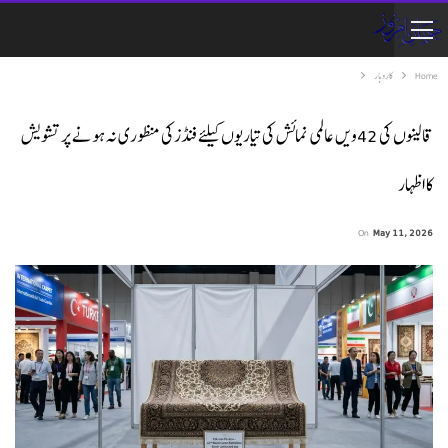
Home
کاروبار
قالینوں کی 42ویں عالمی نمائش کی تیاریوں کیلئے فنڈزکی منظوری نہ ہونے پر تشویش
کا اظہار
On
May 11, 2026