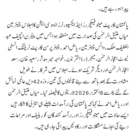
پیدا ہو رہے ہیں۔
پاکستان کارپٹ مینو فیکچررز اینڈ ایکسپورٹرز ایسوسی ایشن کا اجلاس چیئرمین
میاں عتیق الرحمن کی صدارت میں منعقد ہوا جس میں پیٹرن انچیف عبد
اللطیف ملک ،وائس چیئرمین ریاض احمد ، چیئر پرسن کارپٹ ٹریننگ انسٹی
ٹیوٹ اعجاز الرحمن، میجر (ر) اختر نذیر، خواجہ میر مدثر ،سعید خان ،سعد
اعجاز الرحمن اور دیگر شریک ہوئے ۔ اجلاس میں شرکاء نے طویل
مشاورت کے بعد ہاتھ سے بنے قالینوں کی تین روزہ 42ویں عالمی نمائش
کے لئے 6سے 8اکتوبر 2026تاریخوں کا فیصلہ کیا ۔ میاں عتیق الرحمن
اور ریاض احمد نے کہا کہ پاکستان کی برآمدات پہلے ہی تنزلی کا شکار ہیں
ایسے حالات میں مینو فیکچررز اور برآمد کنندگان کو ریلیف اور مراعات
دینے کی بجائے مشکلات اور رکاوٹیں پیدا کی جارہی ہیں۔