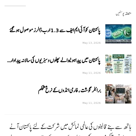
متعلقہ پوسٹیں
پاکستان کو آئی ایم ایف سے 1.3 ارب ڈالرز موصول ہوگئے
May 13, 2026
پاکستان میں پیداہونیوالے پھلوں و سبزیوں کی سالانہ پیداوار…
May 11, 2026
برائلر گوشت ، فارمی انڈوں کے نرخ مستحکم
May 11, 2026
ہاتھ سے بنے قالینوں کی عالمی نمائش میں شرکت کے لئے پاکستان آنے