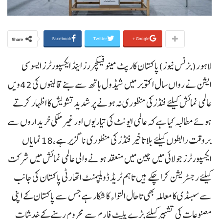
Facebook
Twitter
Google+
Share
لاہور(بزنس نیوز)پاکستان کارپٹ مینو فیکچررز اینڈ ایکسپورٹرز ایسوسی
ایشن نے رواں سال اکتوبر میں شیڈول ہاتھ سے بنے قالینوں کی 42ویں
عالمی نمائش کیلئے فنڈزکی منظوری نہ ہونے پر شدید تشویش کا اظہار کرتے
ہوئے مطالبہ کیا ہے کہ عالمی ایونٹ کی تیاریوں اور غیر ملکی خریداروں سے
بروقت رابطوں کیلئے بلا تاخیر فنڈز کی منظوری نا گزیر ہے ،18نمایاں
ایکسپورٹرز جولائی میں چین میں منعقد ہونے والی عالمی نمائش میں شرکت
کیلئے رجسٹریشن کرا چکے ہیں تاہم ٹریڈ ڈویلپمنٹ اتھارٹی پاکستان کی جانب
سے سبسڈی کا معاملہ بھی تاحال التواء کا شکار ہے جس سے پاکستان کے اپنی
مصنوعات کی تشہیر کیلئے بڑے پلیٹ فارم سے محروم رہنے کے خدشات