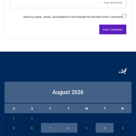
Save my name, email, and website in this browser for the next time I comment.
کلینڈر
August 2026
S
S
F
T
W
T
M
2
1
9
8
7
6
5
4
3