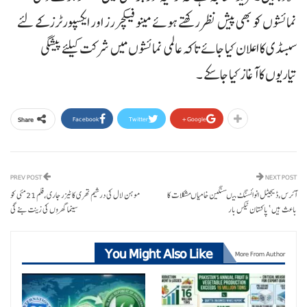
نمائشوں کو بھی پیش نظر رکھتے ہوئے مینو فیکچررز اور ایکسپورٹرز کے لئے
سبسڈی کا اعلان کیا جائے تاکہ عالمی نمائشوں میں شرکت کیلئے پیشگی
تیاریوں کا آغاز کیا جا سکے ۔
Facebook
Twitter
Google+
Share
PREV POST
NEXT POST
آئرس،ڈیجیٹل انوائسنگ میںسنگین خامیاںمشکلات کا
موہن لال کی درشیم تھری کا ٹیزر جاری،فلم 21مئی کو
باعث ہیں ‘ پاکستان ٹیکس بار
سینما گھروں کی زینت بنے گی
You Might Also Like
More From Author