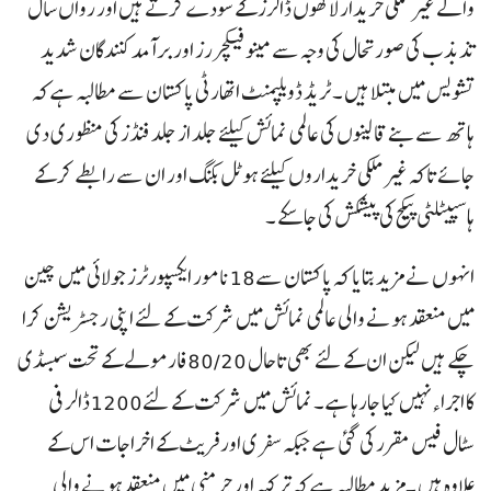
والے غیر ملکی خریدار لاکھوں ڈالرز کے سودے کرتے ہیں اور رواں سال
تذبذب کی صورتحال کی وجہ سے مینو فیکچررز اور برآمد کنندگان شدید
تشویس میں مبتلا ہیں ۔ ٹریڈ ڈویلپمنٹ اتھارٹی پاکستان سے مطالبہ ہے کہ
ہاتھ سے بنے قالینوں کی عالمی نمائش کیلئے جلد از جلد فنڈز کی منظوری دی
جائے تاکہ غیر ملکی خریداروں کیلئے ہوٹل بکنگ اور ان سے رابطے کر کے
ہاسپیٹلٹی پیکج کی پیشکش کی جا سکے ۔
انہوں نے مزید بتایا کہ پاکستان سے18نامور ایکسپورٹرز جولائی میں چین
میں منعقد ہونے والی عالمی نمائش میں شرکت کے لئے اپنی رجسٹریشن کرا
چکے ہیں لیکن ان کے لئے بھی تاحال 80/20فارمولے کے تحت سبسڈی
کا اجراء نہیں کیا جارہا ہے ۔ نمائش میں شرکت کے لئے1200ڈالر فی
سٹال فیس مقرر کی گئی ہے جبکہ سفری اور فریٹ کے اخراجات اس کے
علاوہ ہیں ۔مزید مطالبہ ہے کہ ترکیہ اور جرمنی میں منعقد ہونے والی