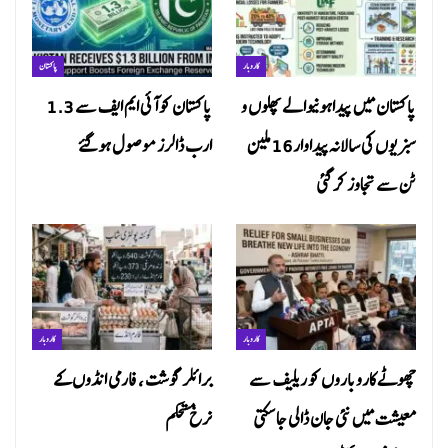
کاروبار
پاکستان
پاکستان میں پیداہونیوالے پھلوں و
پاکستان کو آئی ایم ایف سے 1.3
سبزیوں کی سالانہ پیداوار 16ملین
ارب ڈالرز موصول ہوگئے
ٹن سے تجاوز کر گئی
کاروبار
کاروبار
چھوٹے کاروباروں کو ریلیف سے
برائلر گوشت ، فارمی انڈوں کے
معیشت میں نئی جان ڈالی جا سکتی
نرخ مستحکم