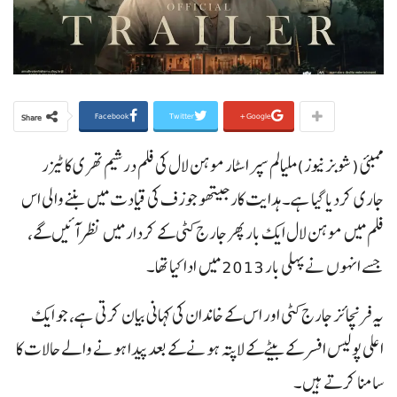
Facebook
Twitter
Google+
Share
ممبئی (شوبز نیوز)ملیالم سپر اسٹار موہن لال کی فلم درشیم تھری کا ٹیزر
جاری کردیا گیا ہے۔ہدایت کار جیتھو جوزف کی قیادت میں بننے والی اس
فلم میں موہن لال ایک بار پھر جارج کٹی کے کردار میں نظر آئیں گے،
جسے انہوں نے پہلی بار 2013 میں ادا کیا تھا۔
یہ فرنچائز جارج کٹی اور اس کے خاندان کی کہانی بیان کرتی ہے، جو ایک
اعلی پولیس افسر کے بیٹے کے لاپتہ ہونے کے بعد پیدا ہونے والے حالات کا
سامنا کرتے ہیں۔