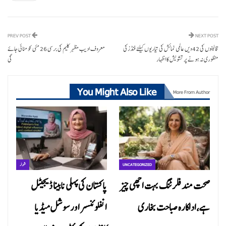
PREV POST
NEXT POST
قالینوں کی 42ویں عالمی نمائش کی تیاریوں کیلئے فنڈزکی
معروف ادیب مظہر کلیم کی برسی 26 مئی کو منائی جائے
منظوری نہ ہونے پر تشویش کا اظہار
گی
You Might Also Like
More From Author
UNCATEGORIZED
شوبز
صحت مند فلرٹنگ بہت اچھی چیز
پاکستان کی پہلی نابینا ڈیجیٹل
ہے،اداکارہ صباحت بخاری
انفلوئنسر اور سوشل میڈیا