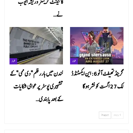
کانٹینٹ کریئٹر وریشہ ایوب
نے…
شوبز
شوبز
گرینڈ تھیفٹ آٹو 6: این ایکسٹنڈڈ
لندن میں ہارر فلم ”دی ممی” کے
لک 27 اگست کو نشر ہو گا
تشہیری پوسٹر پر عوامی شکایات
کے بعد پابندی…
NEXT
PREV