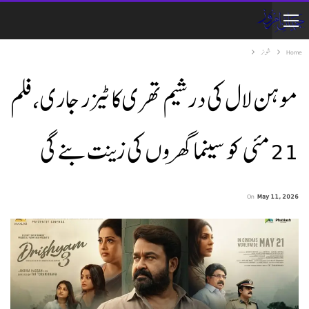
Home
شوبز
موہن لال کی درشیم تھری کا ٹیزر جاری،فلم
21مئی کو سینما گھروں کی زینت بنے گی
On
May 11, 2026