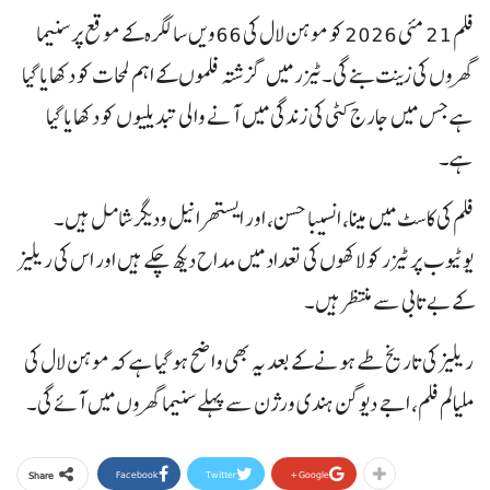
فلم 21 مئی 2026 کو موہن لال کی 66ویں سالگرہ کے موقع پر سنیما
گھروں کی زینت بنے گی۔ٹیزر میں گزشتہ فلموں کے اہم لمحات کو دکھایا گیا
ہے جس میں جارج کٹی کی زندگی میں آنے والی تبدیلیوں کو دکھایا گیا
ہے۔
فلم کی کاسٹ میں مینا، انسیبا حسن، اور ایستھر انیل ودیگر شامل ہیں۔
یوٹیوب پر ٹیزر کو لاکھوں کی تعداد میں مداح دیکھ چکے ہیں اور اس کی ریلیز
کے بے تابی سے منتظر ہیں۔
ریلیز کی تاریخ طے ہونے کے بعد یہ بھی واضح ہو گیا ہے کہ موہن لال کی
ملیالم فلم، اجے دیوگن ہندی ورژن سے پہلے سنیما گھروں میں آئے گی۔
Facebook
Twitter
Google+
Share