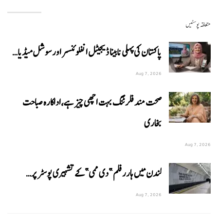
متعلقہ پوسٹیں
پاکستان کی پہلی نابینا ڈیجیٹل انفلوئنسر اور سوشل میڈیا…
Aug 7, 2026
صحت مند فلرٹنگ بہت اچھی چیز ہے،اداکارہ صباحت
بخاری
Aug 7, 2026
لندن میں ہارر فلم ”دی ممی” کے تشہیری پوسٹر پر…
Aug 7, 2026