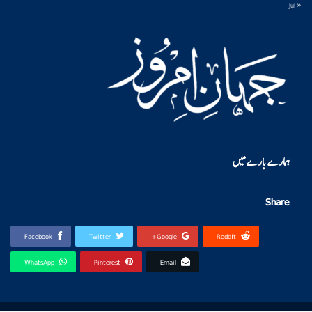
« Jul
ہمارے بارے میں
Share
Facebook
Twitter
Google+
ReddIt
WhatsApp
Pinterest
Email