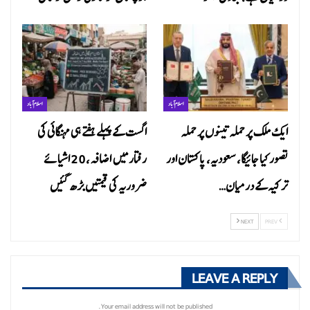
اسلام آباد
اسلام آباد
ایک ملک پر حملہ تینوں پر حملہ
اگست کے پہلے ہفتے ہی مہنگائی کی
تصور کیا جائیگا، سعودیہ، پاکستان اور
رفتار میں اضافہ، 20 اشیائے
ترکیہ کے درمیان…
ضروریہ کی قیمتیں بڑھ گئیں
NEXT
PREV
LEAVE A REPLY
Your email address will not be published.