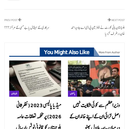
PREV POST
NEXT POST
بلوچستان ہائی کورٹ نے چیئرمین بی ڈی اے جاوید احمد
سرکاری کے ہسپتال یا بے حسی کے مراکز؟؟؟
خان برطر ف کردیا
You Might Also Like
More From Author
پاکستان
بلوچستان
وزیراعظم سے کوئی شکایت نہیں
میڈیا پالیسی 2023 (نظرثانی
اصل لڑائی ان کے اپنے خاندان کے
2026) پر محکمہ تعلقات عامہ
درمیان ہے، بلاول بھٹو
بلوچستان کو قانونی نوٹس ارسال