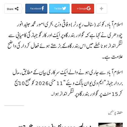
Facebook
Twitter
Google+
Share
اسلام آباد،کوئٹہ(سٹاف رپورٹر )وفاقی وزیر بحری امور محمد جنید انور
چودھری نے کہا ہے کہ گوادر بندرگاہ پر ایک اور کارگو جہاز کی کامیابی سے
لنگر انداز ہونا خطے میں اس بندرگاہ کے بڑھتے ہوئے فعال کردار کی واضح
علامت ہے۔
اسلام آباد سے جاری ہونے والے ایک سرکاری بیان کے مطابق، مال
بردار جہاز “ایم وی یوان ہانگ ویئے” 11 مئی 2026 کو صبح 10 بج
کر 15 منٹ پر گوادر بندرگاہ پر لنگر انداز ہوا۔
متعلقہ پوسٹیں