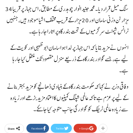
سنگ میل قرار دیا۔محمد جنید انوار چوہدری کے مطابق، اس جہاز پر قریبا 34
ہزار ٹن وزنی سامان اور 20 ہزار کے قریب مختلف اشیا موجود ہیں، جنہیں
ٹرانس شپمنٹ سرگرمیوں کے تحت بندرگاہ پر اتارا جا رہا ہے۔
انہوں نے مزید بتایا کہ اس جہاز پر لدا ہوا سامان ابو ظہبی اور کویت کے
لیے ہے، جسے گوادر بندرگاہ کے ذریعے منزل مقصود تک منتقل کیا جا رہا
ہے۔
وفاقی وزیر نے کہا کہ حکومت بندرگاہ کے بنیادی ڈھانچے کو مزید بہتر بنانے
کے لیے پرعزم ہے تاکہ عالمی شپنگ کمپنیوں کا اعتماد مزید بڑھے اور زیادہ
سے زیادہ عالمی ٹریفک کو گوادر کی جانب متوجہ کیا جا سکے۔
Facebook
Twitter
Google+
Share