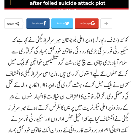
Facebook
Twitter
Google+
Share
کوئٹہ(سٹاف رپورٹر )وزیر اعلی بلوچستان میر سرفراز بگٹی نے کہا ہے کہ
سیکیورٹی فورسز کی بڑی کارروائی، خاتون خودکش بمبار کی گرفتاری سے
اسلام آباد بڑی تباہی سے بچ گیادہشت گرد تنظیمیں خواتین کو بلیک میل
کر کے حملوں کے لیے استعمال کر رہی ہیں، وزیراعلی سرفراز بگٹی کا انکشاف
کزن نے بلیک میل کر کے دہشت گردی کی راہ پر ڈالا، انکار پر والد کے قتل
کی دھمکی دی،گرفتار خاتون کا اعتراف ان خیالات کا اظہار انہوں نے پیر
کے روز وزیر اعلی سیکرٹریٹ میں پریس کانفرنس کرتے ہوئے میر سرفراز
بگٹی نے انکشاف کیا ہے کہ انٹیلی جنس اداروں اور سیکیورٹی فورسز نے
ایک انتہائی اہم اور بروقت کارروائی کے دوران ایک خاتون خودکش بمبار