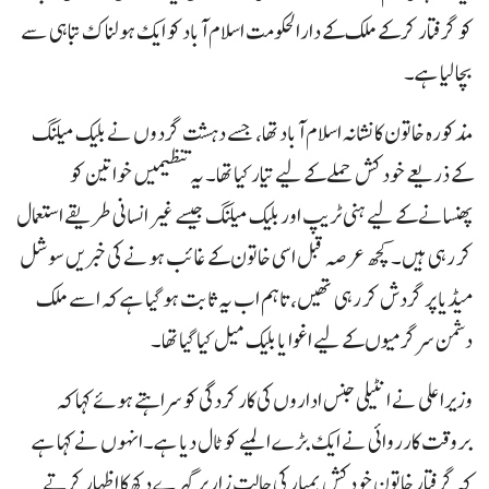
کو گرفتار کر کے ملک کے دارالحکومت اسلام آباد کو ایک ہولناک تباہی سے
بچا لیا ہے۔
مذکورہ خاتون کا نشانہ اسلام آباد تھا، جسے دہشت گردوں نے بلیک میلنگ
کے ذریعے خودکش حملے کے لیے تیار کیا تھا۔ یہ تنظیمیں خواتین کو
پھنسانے کے لیے ہنی ٹریپ اور بلیک میلنگ جیسے غیر انسانی طریقے استعمال
کر رہی ہیں۔ کچھ عرصہ قبل اسی خاتون کے غائب ہونے کی خبریں سوشل
میڈیا پر گردش کر رہی تھیں، تاہم اب یہ ثابت ہو گیا ہے کہ اسے ملک
دشمن سرگرمیوں کے لیے اغوا یا بلیک میل کیا گیا تھا۔
وزیراعلی نے انٹیلی جنس اداروں کی کارکردگی کو سراہتے ہوئے کہا کہ
بروقت کارروائی نے ایک بڑے المیے کو ٹال دیا ہے۔انہوں نے کہا ہے
کہ گرفتار خاتون خودکش بمبار کی حالتِ زار پر گہرے دکھ کا اظہار کرتے