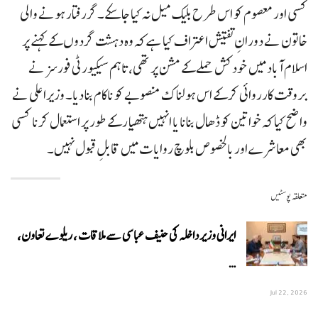
کسی اور معصوم کو اس طرح بلیک میل نہ کیا جا سکے۔گررفتار ہونے والی
خاتون نے دورانِ تفتیش اعتراف کیا ہے کہ وہ دہشت گردوں کے کہنے پر
اسلام آباد میں خودکش حملے کے مشن پر تھی، تاہم سیکیورٹی فورسز نے
بروقت کارروائی کر کے اس ہولناک منصوبے کو ناکام بنا دیا۔ وزیراعلی نے
واضح کیا کہ خواتین کو ڈھال بنانا یا انہیں ہتھیار کے طور پر استعمال کرنا کسی
بھی معاشرے اور بالخصوص بلوچ روایات میں قابلِ قبول نہیں۔
متعلقہ پوسٹیں
ایرانی وزیر داخلہ کی حنیف عباسی سے ملاقات ، ریلوے تعاون،
…
Jul 22, 2026