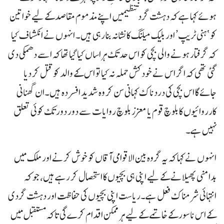
ہوئے کہا ہے کہ دہشت گرد تنظیمیں اپنے مذموم مقاصد کے لیے خواتین
کو ‘ہنی ٹریپ’ اور بلیک میلنگ کا نشانہ بنا رہی ہیں۔ انہوں نے انکشاف کیا
کہ گرفتار ہونے والی بچی کو اس حد تک ہراساں کیا گیا تھا کہ اسے دھمکی دی
گئی تھی کہ اگر اس نے خودکش حملہ نہ کیا تو اس کے والد کو قتل کر دیا
جائے گا اس بچی کی دردناک کہانی سن کر وہ شدید افسردہ ہیں۔ان گھنانی
کارروائیوں کا بلوچ قوم یا معزز بلوچ روایات سے دور دور تک کوئی تعلق
نہیں ہے۔
انہوں نے کہا کہ یہ گروہ بین الاقوامی آقاں کو خوش کرنے اور ملک میں
بدامنی پھیلانے کے لیے اپنی ہی بچیوں کا استحصال کر رہے ہیں، جو کہ
انتہائی شرمناک فعل ہے۔ریاست اپنی بچیوں کی حفاظت اور دہشت گردی
کے اس ناسور کے خاتمے کے لیے ہر ممکن اقدام کرے گی تاکہ مستقبل میں