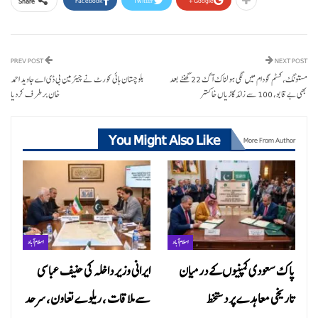
Share
PREV POST
NEXT POST
مستونگ،کسٹم گودام میں لگی ہولناک آگ 22 گھنٹے بعد
بلوچستان ہائی کورٹ نے چیئرمین بی ڈی اے جاوید احمد
بھی بے قابو، 100 سے زائد گاڑیاں خاکستر
خان برطر ف کردیا
You Might Also Like
More From Author
اسلام آباد
اسلام آباد
پاک سعودی کمپنیوں کے درمیان
ایرانی وزیر داخلہ کی حنیف عباسی
تاریخی معاہدے پر دستخط
سے ملاقات ، ریلوے تعاون، سرحد