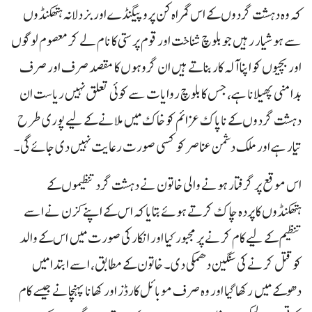
کہ وہ دہشت گردوں کے اس گمراہ کن پروپیگنڈے اور بزدلانہ ہتھکنڈوں
سے ہوشیار رہیں جو بلوچ شناخت اور قوم پرستی کا نام لے کر معصوم لوگوں
اور بچیوں کو اپنا آلہ کار بناتے ہیں ان گروہوں کا مقصد صرف اور صرف
بدامنی پھیلانا ہے، جس کا بلوچ روایات سے کوئی تعلق نہیں ریاست ان
دہشت گردوں کے ناپاک عزائم کو خاک میں ملانے کے لیے پوری طرح
تیار ہے اور ملک دشمن عناصر کو کسی صورت رعایت نہیں دی جائے گی۔
اس موقع پر گرفتار ہونے والی خاتون نے دہشت گرد تنظیموں کے
ہتھکنڈوں کا پردہ چاک کرتے ہوئے بتایا کہ اس کے اپنے کزن نے اسے
تنظیم کے لیے کام کرنے پر مجبور کیا اور انکار کی صورت میں اس کے والد
کو قتل کرنے کی سنگین دھمکی دی۔ خاتون کے مطابق، اسے ابتدا میں
دھوکے میں رکھا گیا اور وہ صرف موبائل کارڈز اور کھانا پہنچانے جیسے کام