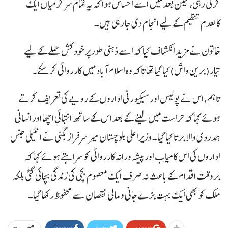
کرتی رہی، لیکن بعد میں اسے احساس ہوا کہ یہ تمام سرگرمیاں ایک
کالعدم تنظیم کے لیے انجام دی جا رہی ہیں۔
خاتون نے مزید انکشاف کیا کہ اسے ذہنی طور پر خودکش حملے کے لیے
تیار(برین واش)کیا گیا تھا تاکہ وہ اسلام آباد میں کارروائی کر سکے۔
تاہم، اس نے پولیس اور سیکیورٹی اداروں کے رویے کی تعریف کرتے
ہوئے کہا کہ حراست میں لینے کے بعد اس کے ساتھ انتہائی اچھا اور انسانی
ہمدردی والا برتا کیا گیا۔ وزیراعلی بلوچستان میر سرفراز بگٹی نے انٹیلی جنس
اداروں کی اس کامیاب اور پیشہ ورانہ کارروائی کو سراہتے ہوئے کہا کہ
بروقت اقدام کے باعث نہ صرف ایک معصوم بچی کی زندگی بچائی گئی بلکہ
ملک کو بھی ایک بہت بڑے جانی و مالی نقصان سے محفوظ رکھا گیا۔
Facebook
Twitter
Google+