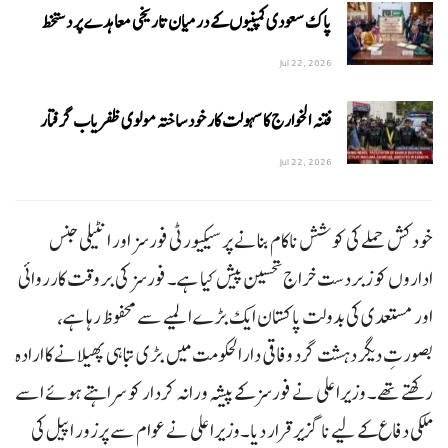
پاک سعودی کمپنیوں کے درمیان تاریخی معاہدے پر دستخط
Jul 22, 2026
فتنہ الخوارج کا سہولت کار خود ساختہ مولوی ظفریاب گرفتار
Jul 22, 2026
خودکش حملے کی کوشش ناکام بنانے پر سیکیورٹی فورسز اور انٹیلی جنس
اداروں کو زبردست خراجِ تحسین پیش کیا ہے۔ فورسز کی بروقت کارروائی
اور مستعدی کی بدولت پاکستان ایک بڑے المیے سے محفوظ رہا ہے،
بصورتِ دیگر دہشت گرد وفاقی دارالحکومت میں بڑی تباہی پھیلانے کا ارادہ
رکھتے تھے۔ وزیراعلی نے فورسز کے پیشہ ورانہ کردار کو سراہتے ہوئے اسے
ملکی دفاع کے لیے ناگزیر قرار دیا۔وزیراعلی نے عوام سے پرزور اپیل کی