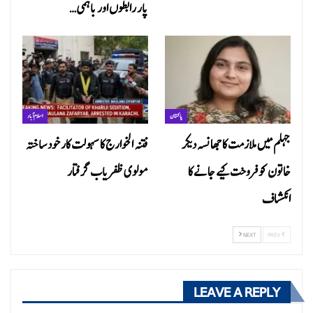
پار رابطوں اور باہمی…
پاکستان
اسلام آباد
جہلم میں ملازمت کا جھانسہ دیکر
فتنہ الخوارج کا سہولت کار خود ساختہ
خاتون کو فروخت کیے جانے کا
مولوی ظفریاب گرفتار
انکشاف
NEXT
PREV
LEAVE A REPLY