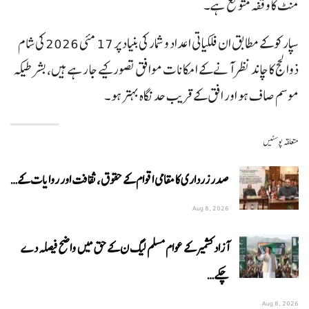
منٹ کا وقفہ متوقع ہے۔
سپارکو کے مطابق ان فلکیاتی اعداد و شمار کی بنیاد پر 17 مئی 2026 کی شام
ذوالحج کا چاند نظر آنے کے امکانات موافق تصور کیے جا رہے ہیں، بشرطیکہ
موسم صاف ہو اور افق کے قریب حد نگاہ بہتر ہو۔
متعلقہ پوسٹیں
صدر زرداری کا مقامی اقوام کے حقوق، ثقافت اور روایات کے…
Aug 8, 2026
آزاد کشمیر کے عوام مسلم لیگ ن کے حق میں واضح فیصلہ دے
چکے…
Aug 8, 2026