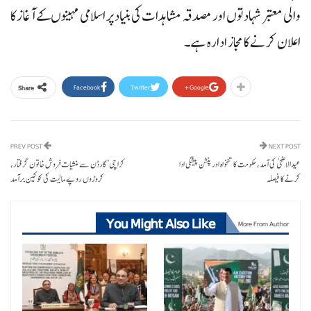
والی معتبر شہادتوں اور مصدقہ مشاہدات کی بنیاد پر اسلامی مہینوں کے آغاز کا
اعلان کرنے کا مجاز ادارہ ہے۔
Facebook
Twitter
Google+
Share
PREV POST
NEXT POST
عیدالاضحی کی آمد، حکومت کا تنخواہ اور پنشن پیشگی ادا
کراچی’ گارڈن سے منشیات فروش خاتون گرفتار،
کرنے کا فیصلہ
کروڑوں روپے مالیت کی کوکین برآمد
You Might Also Like
More From Author