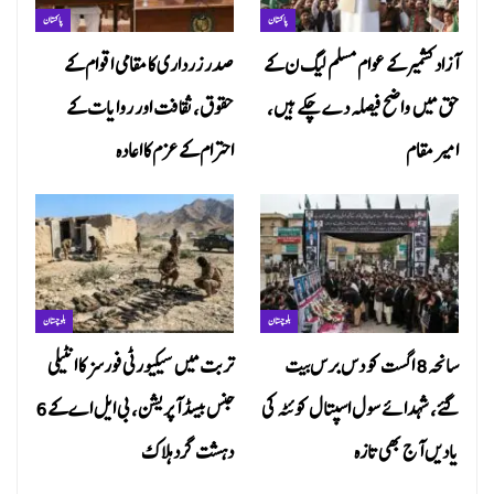
پاکستان
پاکستان
آزاد کشمیر کے عوام مسلم لیگ ن کے
صدر زرداری کا مقامی اقوام کے
حق میں واضح فیصلہ دے چکے ہیں،
حقوق، ثقافت اور روایات کے
امیر مقام
احترام کے عزم کا اعادہ
بلوچستان
بلوچستان
سانحہ 8 اگست کو دس برس بیت
تربت میں سیکیورٹی فورسز کا انٹیلی
گئے، شہدائے سول اسپتال کوئٹہ کی
جنس بیسڈ آپریشن، بی ایل اے کے 6
یادیں آج بھی تازہ
دہشت گرد ہلاک