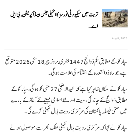
تربت میں سیکیورٹی فورسز کا انٹیلی جنس بیسڈ آپریشن، بی ایل
اے…
Aug 8, 2026
سپارکو کے مطابق یکم ذوالحج 1447 ہجری بروز پیر 18 مئی 2026 متوقع
ہے، جو ماہ ذوالقعدہ کے اختتام کی علامت ہوگی۔
سپارکو نے امکان ظاہر کیا ہے کہ عیدالاضحی 27 مئی کو ہوگی، سپارکو کے
مطابق ذوالحج کے چاند کی رویت اور نئے اسلامی مہینے کے آغاز کے بارے
میں حتمی فیصلہ پاکستان کی مرکزی رویت ہلال کمیٹی کرے گی۔
سپارکو نے کہا کہ مرکزی رویت ہلال کمیٹی ملک بھر سے موصول ہونے