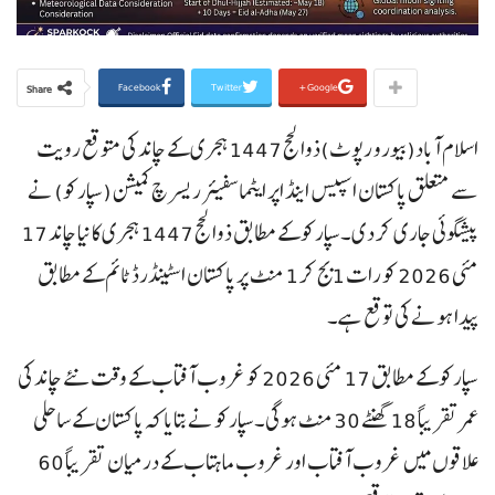
Facebook
Twitter
Google+
Share
اسلام آباد(بیورو رپوٹ)ذوالحج 1447 ہجری کے چاند کی متوقع رویت
سے متعلق پاکستان اسپیس اینڈ اپر ایٹماسفیئر ریسرچ کمیشن (سپارکو) نے
پیشگوئی جاری کر دی۔سپارکو کے مطابق ذوالحج 1447 ہجری کا نیا چاند 17
مئی 2026 کو رات 1 بج کر 1 منٹ پر پاکستان اسٹینڈرڈ ٹائم کے مطابق
پیدا ہونے کی توقع ہے۔
سپارکو کے مطابق 17 مئی 2026 کو غروب آفتاب کے وقت نئے چاند کی
عمر تقریباً 18 گھنٹے 30 منٹ ہوگی۔سپارکو نے بتایا کہ پاکستان کے ساحلی
علاقوں میں غروب آفتاب اور غروب ماہتاب کے درمیان تقریباً 60