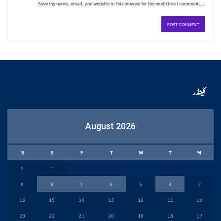
Save my name, email, and website in this browser for the next time I comment.
کلینڈر
August 2026
S
S
F
T
W
T
M
2
1
9
8
7
6
5
4
3
16
15
14
13
12
11
10
23
22
21
20
19
18
17