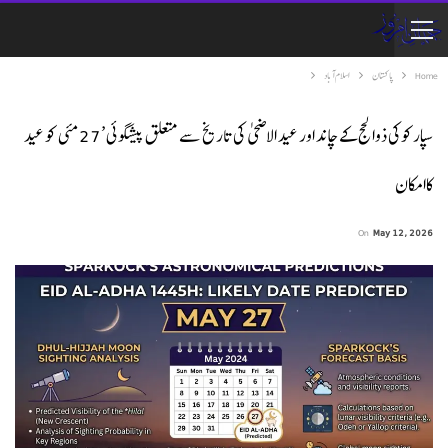
Home
پاکستان
اسلام آباد
سپارکوکی ذوالحج کے چاند اور عید الاضحی کی تاریخ سے متعلق پیشگوئی ’27مئی کو عید
کاامکان
On
May 12, 2026