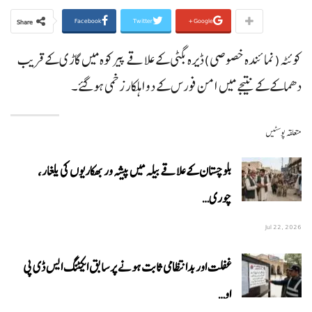
Facebook
Twitter
Google+
Share
کوئٹہ(نمائندہ خصوصی)ڈیرہ بگٹی کے علاقے پیرکوہ میں گاڑی کے قریب
دھماکے کے نتیجے میں امن فورس کے دو اہلکار زخمی ہوگئے۔
متعلقہ پوسٹیں
بلوچستان کے علاقے بیلہ میں پیشہ ور بھکاریوں کی یلغار،
چوری…
Jul 22, 2026
غفلت اور بدانتظامی ثابت ہونے پر سابق ایکٹنگ ایس ڈی پی
او…