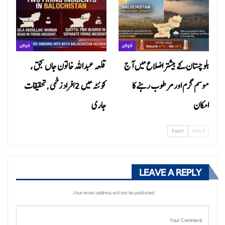
بلوچستان
بلوچستان
بلوچستان کے بیشتر اضلاع میں آج
قلعہ عبداللہ خاتون جاں بحق ،
موسم گرم اور مرطوب رہنے کا
کوئٹہ میں 2افراد زخمی ,تحقیقات
امکان
جاری
NEXT
PREV
LEAVE A REPLY
Your email address will not be published.