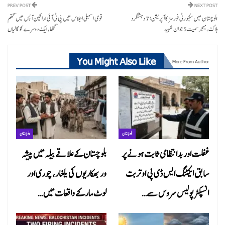
PREV POST
NEXT POST
بلوچستان میں سکیورٹی فورسز کا آپریشن؛ 7 دہشتگرد
قومی اسمبلی اجلاس میں پی ٹی آئی اراکین آپس میں گتھم
ہلاک، میجر سمیت5 جوان شہید
گتھا، ایک دوسرے کو گالیاں
You Might Also Like
More From Author
بلوچستان
بلوچستان
غفلت اور بدانتظامی ثابت ہونے پر
بلوچستان کے علاقے بیلہ میں پیشہ
سابق ایکٹنگ ایس ڈی پی او تربت
ور بھکاریوں کی یلغار، چوری اور
انسپکٹر پولیس سروس سے…
لوٹ مار کے واقعات میں…