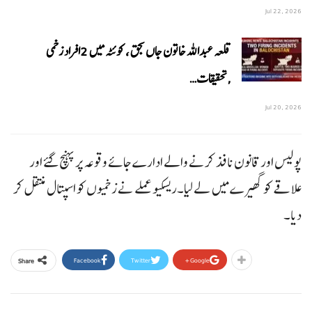
Jul 22, 2026
قلعہ عبداللہ خاتون جاں بحق ، کوئٹہ میں 2افراد زخمی
,تحقیقات…
Jul 20, 2026
پولیس اور قانون نافذ کرنے والے ادارے جائے وقوعہ پر پہنچ گئے اور
علاقے کو گھیرے میں لے لیا۔ریسکیو عملے نے زخمیوں کو اسپتال منتقل کر
دیا۔
Facebook
Twitter
Google+
Share