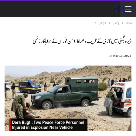
Home
پاکستان
بلوچستان
ڈیرہ بگٹی میں گاڑی کے قریب دھماکا، امن فورس کے 2اہلکار زخمی
On
May 13, 2026