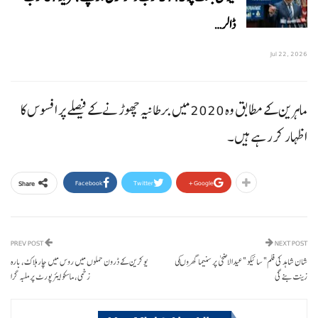
ڈالر…
Jul 22, 2026
ماہرین کے مطابق وہ 2020 میں برطانیہ چھوڑنے کے فیصلے پر افسوس کا
اظہار کر رہے ہیں۔
Facebook
Twitter
Google+
Share
PREV POST
NEXT POST
شان شاہد کی فلم” سائیکو ”عیدالاضحی پر سنیما گھروںکی
یوکرین کے ڈرون حملوں میں روس میں چار ہلاک، بارہ
زینت بنے گی
زخمی، ماسکو ایئرپورٹ پر ملبہ گرا