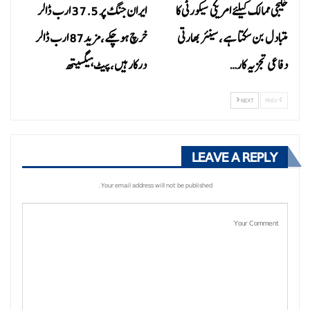
خلیجی ممالک کیلئے امریکی سیکورٹی کا
ایران جنگ پر 37.5 ارب ڈالر
متبادل بن سکتا ہے ،سینئر بھارتی
خرچ ہوچکے،مزید87 ارب ڈالر
دفاعی تجزیہ کار…
درکارہیں،پیٹ ہیگسیتھ
NEXT
PREV
LEAVE A REPLY
Your email address will not be published.