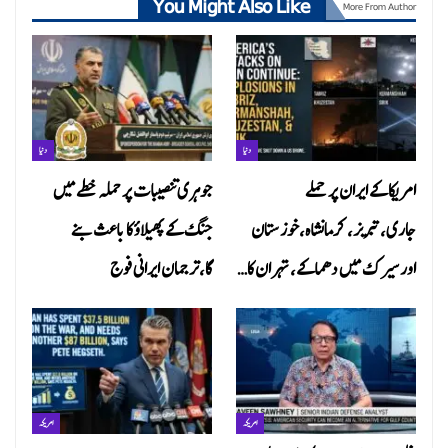
You Might Also Like
More From Author
دنیا
دنیا
امریکا کے ایران پر حملے
جوہری تنصیبات پر حملہ خطے میں
جاری،تبریز، کرمانشاہ،خوزستان
جنگ کے پھیلاؤ کا باعث بنے
اور سیرک میں دھماکے، تہران کا…
گا،ترجمان ایرانی فوج
امریکہ
امریکہ