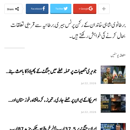
Facebook
Twitter
Google+
Share
برطانوی شاہی خاندان کے رکن پرنس ہیری برطانیہ سے قریبی تعلقات
بحال کرنے کی خواہش رکھتے ہیں۔
متعلقہ پوسٹیں
جوہری تنصیبات پر حملہ خطے میں جنگ کے پھیلاؤ کا باعث بنے…
Jul 22, 2026
امریکا کے ایران پر حملے جاری،تبریز، کرمانشاہ،خوزستان اور…
Jul 22, 2026
ایران جنگ پر 37.5 ارب ڈالر خرچ ہوچکے،مزید87 ارب