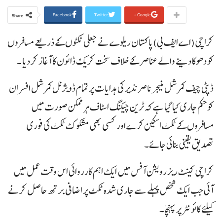
Facebook
Twitter
Google+
Share
کراچی(اے ایف بی)پاکستان ریلوے نے جعلی ٹکٹوں کے ذریعے مسافروں
کو دھوکا دینے والے عناصر کے خلاف سخت کریک ڈائون کا آغاز کر دیا ۔
ڈپٹی چیف کمرشل منیجر ناصر نذیر کی ہدایات پر تمام ڈویژنل کمرشل افسران
کو حکم جاری کیا گیا ہے کہ ٹرین چیکنگ اسٹاف ہر ممکن صورت میں
مسافروں کے ٹکٹ اسکین کرے اور کسی بھی مشکوک ٹکٹ کی فوری
تصدیق یقینی بنائی جائے۔
کراچی کینٹ ریزرویشن آفس میں ایک اہم کارروائی اس وقت عمل میں
آئی جب ایک شخص پہلے سے جاری شدہ ٹکٹ پر اضافی برتھ حاصل کرنے
کیلئے کائو نٹر پر پہنچا۔