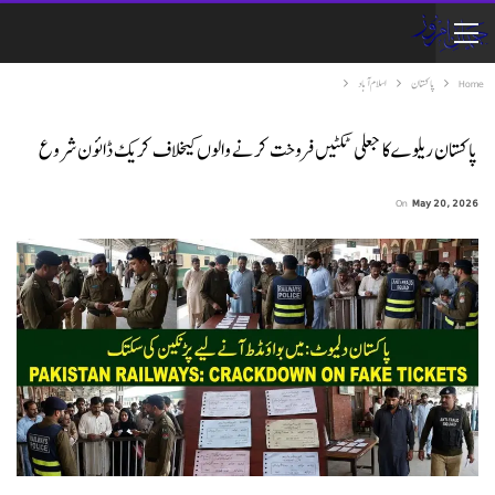
Home
پاکستان
اسلام آباد
پاکستان ریلوے کا جعلی ٹکٹیں فروخت کرنے والوں کیخلاف کریک ڈائون شروع
On
May 20, 2026