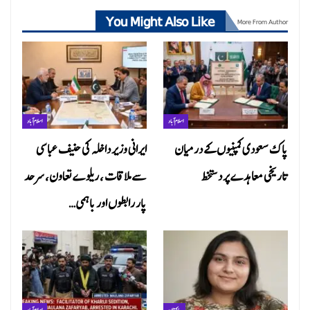
You Might Also Like
More From Author
اسلام آباد
اسلام آباد
پاک سعودی کمپنیوں کے درمیان
ایرانی وزیر داخلہ کی حنیف عباسی
تاریخی معاہدے پر دستخط
سے ملاقات ، ریلوے تعاون، سرحد
پار رابطوں اور باہمی…
پاکستان
اسلام آباد