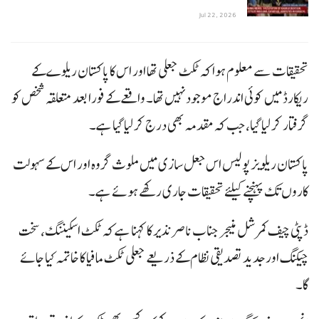
Jul 22, 2026
تحقیقات سے معلوم ہوا کہ ٹکٹ جعلی تھا اور اس کا پاکستان ریلوے کے
ریکارڈ میں کوئی اندراج موجود نہیں تھا۔ واقعے کے فورا بعد متعلقہ شخص کو
گرفتار کر لیا گیا، جب کہ مقدمہ بھی درج کر لیا گیا ہے۔
پاکستان ریلویز پولیس اس جعل سازی میں ملوث گروہ اور اس کے سہولت
کاروں تک پہنچنے کیلئے تحقیقات جاری رکھے ہوئے ہے۔
ڈپٹی چیف کمرشل منیجر جناب ناصر نذیر کا کہنا ہے کہ ٹکٹ اسکیننگ، سخت
چیکنگ اور جدید تصدیقی نظام کے ذریعے جعلی ٹکٹ مافیا کا خاتمہ کیا جائے
گا۔