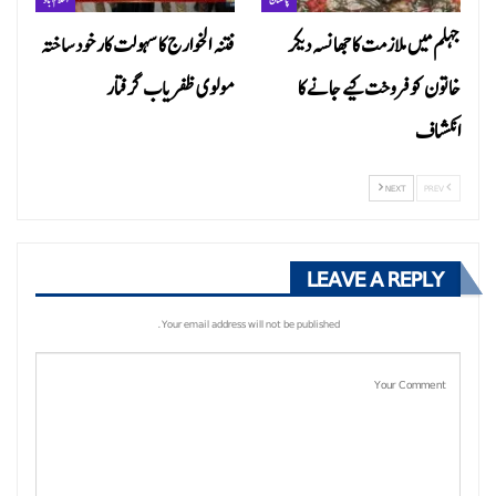
جہلم میں ملازمت کا جھانسہ دیکر
فتنہ الخوارج کا سہولت کار خود ساختہ
خاتون کو فروخت کیے جانے کا
مولوی ظفریاب گرفتار
انکشاف
NEXT
PREV
LEAVE A REPLY
Your email address will not be published.