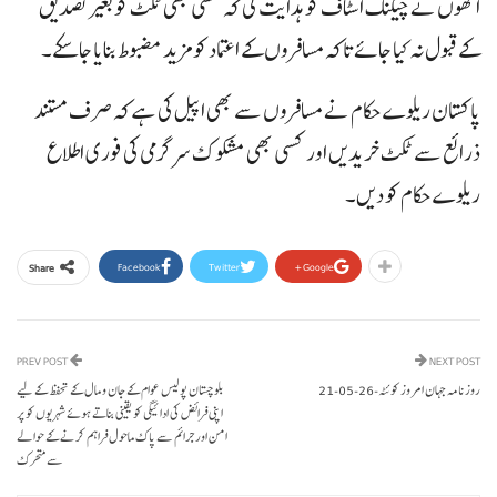
انھوں نے چیکنگ اسٹاف کو ہدایت کی کہ کسی بھی ٹکٹ کو بغیر تصدیق
کے قبول نہ کیا جائے تاکہ مسافروں کے اعتماد کو مزید مضبوط بنایا جا سکے۔
پاکستان ریلوے حکام نے مسافروں سے بھی اپیل کی ہے کہ صرف مستند
ذرائع سے ٹکٹ خریدیں اور کسی بھی مشکوک سرگرمی کی فوری اطلاع
ریلوے حکام کو دیں۔
Facebook
Twitter
Google+
Share
PREV POST
NEXT POST
روزنامہ جہان امروز کوئٹہ-26-05-21
بلوچستان پولیس عوام کے جان و مال کے تحفظ کے لیے
اپنی فرائض کی ادائیگی کو یقینی بناتے ہوئے شہریوں کو پر
امن اور جرائم سے پاک ماحول فراہم کرنے کے حوالے
سے متحرک