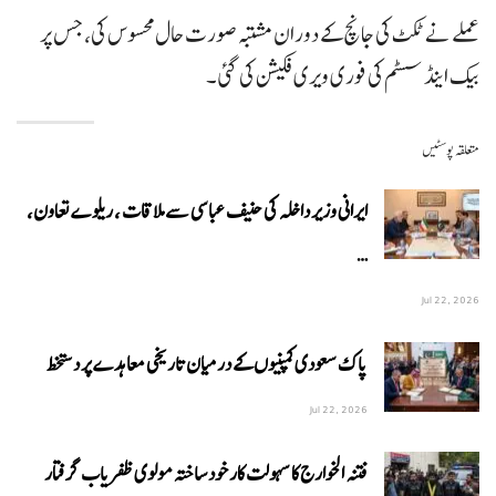
عملے نے ٹکٹ کی جانچ کے دوران مشتبہ صورت حال محسوس کی، جس پر
بیک اینڈ سسٹم کی فوری ویری فکیشن کی گئی۔
متعلقہ پوسٹیں
ایرانی وزیر داخلہ کی حنیف عباسی سے ملاقات ، ریلوے تعاون،
…
Jul 22, 2026
پاک سعودی کمپنیوں کے درمیان تاریخی معاہدے پر دستخط
Jul 22, 2026
فتنہ الخوارج کا سہولت کار خود ساختہ مولوی ظفریاب گرفتار