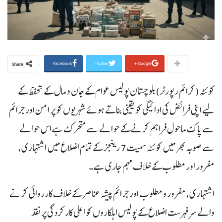
Facebook
Twitter
Google+
Share
کوئٹہ(کرائم رپورٹر)بلوچستان پولیس عوام کے جان و مال کے تحفظ کے
لیے اپنی فرائض کی ادائیگی کو یقینی بناتے ہوئے شہریوں کو پر امن اور جرائم
سے پاک ماحول فراہم کرنے کے حوالے سے متحرک ہے اس حوالے
سے صوبہ بھر میں کوئٹہ سمیت 7 رینجز کے تمام اضلاع میں اشتہاری،
مفرور اور مطلوب کے خلاف مہم جاری ہے۔
اشتہاری، مفرور و مطلوب اور جرائم پیشہ عناصر کے خلاف کارروائی کرنے
والے سرفہرست اضلاع کے پولیس اہلکاروں کو اعلی کارکردگی پر نقد