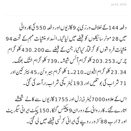
Jul 20, 2026
دفعہ 144 کے خلاف ورزی پر 9 گاڑیوں اور دفعہ 550 کی کاروائی
میں 28 موٹر سائیکلوں کو قبضے میں لیا گیا۔انسداد منشیات مہم کے تحت 94
منشیات فروشوں کو گرفتار کیا گیا، جن کے قبضے سے 430.200 کلوگرام
چرس، 203.253 کلوگرام آئس شیشہ ، 739 کلوگرام خشک بھنگ،
23.34 کلوگرام افیون۔210۔1 کلوگرام ہیروئن ، 45 بیئرکین اور
71 شراب کی بوتلیں اور 193 لیٹر کچی شراب برآمد کی گئی۔
اس کے علاوہ 7000لیٹر ڈیزل اور 1755 گاڑیوں سے کالے شیشے
اتارے گئے۔کارروائی کے دوران9 پیکٹس گٹکا ، 150پیکٹ ایرانی سیگریٹ
اور 7 ارب 88 کڑور روپے کی ایرانی کرنسی قبضے میں لی گئی۔