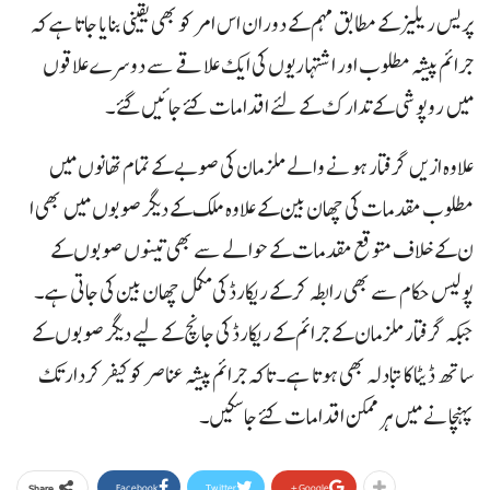
پریس ریلیز کے مطابق مہم کے دوران اس امر کو بھی یقینی بنایا جاتا ہے کہ
جرائم پیشہ مطلوب اور اشتہاریوں کی ایک علاقے سے دوسرے علاقوں
میں روپوشی کے تدارک کے لئے اقدامات کئے جائیں گئے۔
علاوہ ازیں گرفتار ہونے والے ملزمان کی صوبے کے تمام تھانوں میں
مطلوب مقدمات کی چھان بین کے علاوہ ملک کے دیگر صوبوں میں بھی ا
ن کے خلاف متوقع مقدمات کے حوالے سے بھی تینوں صوبوں کے
پولیس حکام سے بھی رابطہ کر کے ریکارڈ کی مکمل چھان بین کی جاتی ہے۔
جبکہ گرفتار ملزمان کے جرائم کے ریکارڈ کی جانچ کے لیے دیگر صوبوں کے
ساتھ ڈیٹا کا تبادلہ بھی ہوتا ہے۔تاکہ جرائم پیشہ عناصر کو کیفر کردار تک
پہنچانے میں ہر ممکن اقدامات کئے جا سکیں۔
Facebook
Twitter
Google+
Share