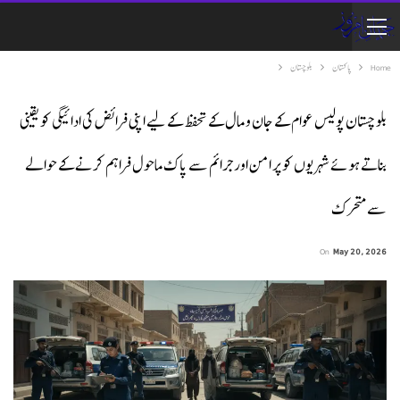
Home
پاکستان
بلوچستان
بلوچستان پولیس عوام کے جان و مال کے تحفظ کے لیے اپنی فرائض کی ادائیگی کو یقینی
بناتے ہوئے شہریوں کو پر امن اور جرائم سے پاک ماحول فراہم کرنے کے حوالے
سے متحرک
On
May 20, 2026