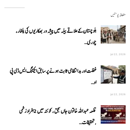
متعلقہ پوسٹیں
بلوچستان کے علاقے بیلہ میں پیشہ ور بھکاریوں کی یلغار،
چوری…
Jul 22, 2026
غفلت اور بدانتظامی ثابت ہونے پر سابق ایکٹنگ ایس ڈی پی
او…
Jul 22, 2026
قلعہ عبداللہ خاتون جاں بحق ، کوئٹہ میں 2افراد زخمی
,تحقیقات…