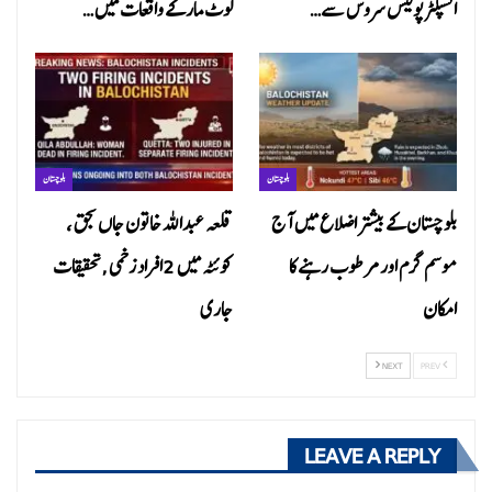
انسپکٹر پولیس سروس سے…
لوٹ مار کے واقعات میں…
بلوچستان
بلوچستان
بلوچستان کے بیشتر اضلاع میں آج
قلعہ عبداللہ خاتون جاں بحق ،
موسم گرم اور مرطوب رہنے کا
کوئٹہ میں 2افراد زخمی ,تحقیقات
امکان
جاری
NEXT
PREV
LEAVE A REPLY