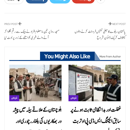
PREV POST
NEXT POST
پاکستان ریلوے کا جعلی ٹکٹیں فروخت کرنے والوں
مسجد روڈ پر تین نامعلوم افراد نے بینک سے رقم نکلوا کر
کیخلاف کریک ڈائون شروع
آنے والے شہری کو اسلحے کے زور پر لوٹ لیا
You Might Also Like
More From Author
بلوچستان
بلوچستان
غفلت اور بدانتظامی ثابت ہونے پر
بلوچستان کے علاقے بیلہ میں پیشہ
سابق ایکٹنگ ایس ڈی پی او تربت
ور بھکاریوں کی یلغار، چوری اور