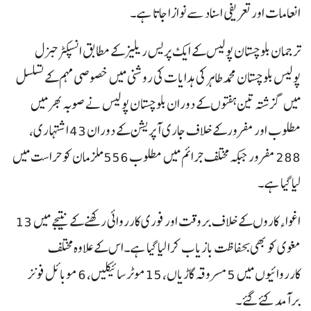
انعامات اور تعریفی اسناد سے نوازا جاتا ہے۔
ترجمان بلوچستان پولیس کے ایک پریس ریلیز کے مطابق انسپکٹر جنرل
پولیس بلوچستان محمد طاہر کی ہدایات کی روشنی میں خصوصی مہم کے تسلسل
میں گزشتہ تین ہفتوں کے دوران بلوچستان پولیس نے صوبہ بھر میں
مطلوب اور مفرور کے خلاف جاری آپریشن کے دوران 43 اشتہاری،
288 مفرور جبکہ مختلف جرائم میں مطلوب 556ملزمان کو حراست میں
لیا گیا ہے۔
اغواء کاروں کے خلاف بروقت اور فوری کارروائی رکھنے کے نتیجے میں 13
مغوی کو بھی بحفاظت بازیاب کرا لیا گیا ہے۔اس کے علاوہ مختلف
کارروائیوں میں 5مسروقہ گاڑیاں، 15موٹر سائیکلیں، 6 موبائل فونز
برآمد کئے گئے۔