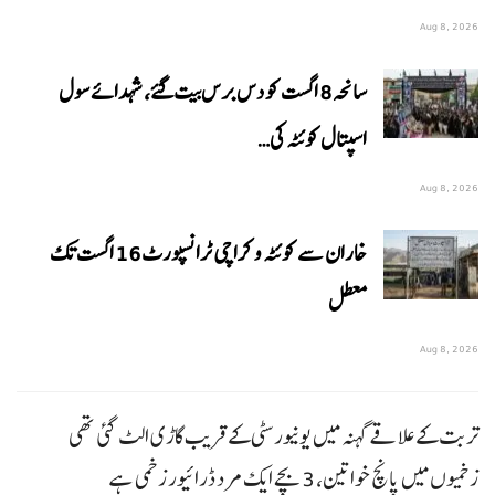
Aug 8, 2026
سانحہ 8 اگست کو دس برس بیت گئے، شہدائے سول
اسپتال کوئٹہ کی…
Aug 8, 2026
خاران سے کوئٹہ و کراچی ٹرانسپورٹ 16 اگست تک
معطل
Aug 8, 2026
تربت کے علاقے گہنہ میں یونیورسٹی کے قریب گاڑی الٹ گئی تھی
زخمیوں میں پانچ خواتین، 3 بچے ایک مرد ڈرائیور زخمی ہے