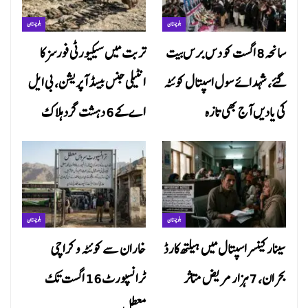
بلوچستان
بلوچستان
سانحہ 8 اگست کو دس برس بیت
تربت میں سیکیورٹی فورسز کا
گئے، شہدائے سول اسپتال کوئٹہ
انٹیلی جنس بیسڈ آپریشن، بی ایل
کی یادیں آج بھی تازہ
اے کے 6 دہشت گرد ہلاک
بلوچستان
بلوچستان
سینار کینسر اسپتال میں ہیلتھ کارڈ
خاران سے کوئٹہ و کراچی
بحران، 7 ہزار مریض متاثر
ٹرانسپورٹ 16 اگست تک
معطل