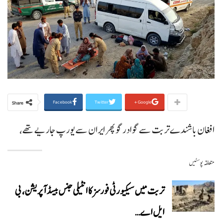
Facebook
Twitter
Google+
Share
افغان باشندے تربت سے گوادر گو پھر ایران سے یورپ جاریے تھے،
متعلقہ پوسٹیں
تربت میں سیکیورٹی فورسز کا انٹیلی جنس بیسڈ آپریشن، بی
ایل اے…