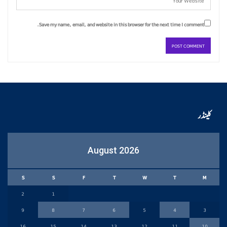
Save my name, email, and website in this browser for the next time I comment.
کلینڈر
August 2026
S
S
F
T
W
T
M
2
1
9
8
7
6
5
4
3
16
15
14
13
12
11
10