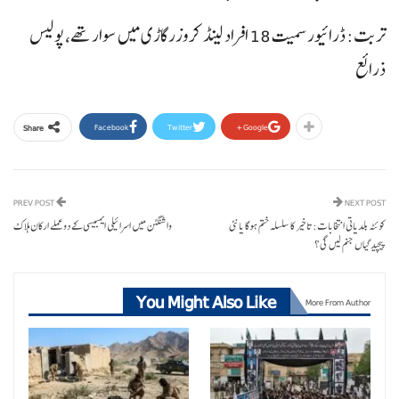
تربت: ڈرائیور سمیت 18 افراد لینڈ کروزر گاڑی میں سوار تھے، پولیس
ذرائع
Facebook
Twitter
Google+
Share
PREV POST
NEXT POST
کوئٹہ بلدیاتی انتخابات: تاخیر کا سلسلہ ختم ہوگا یا نئی
واشنگٹن میں اسرائیلی ایمبیسی کے دوعملے ارکان ہلاک
پیچیدگیاں جنم لیں گی؟
You Might Also Like
More From Author