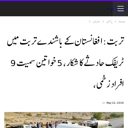
Home
پاکستان
بلوچستان
تربت: افغانستان کے باشندے تربت میں
ٹریفک حادثے کا شکار، 5 خواتین سمیت 9
افراد زخمی،
On
May 22, 2026