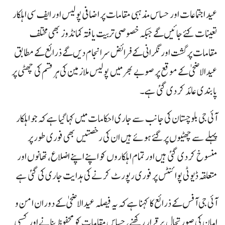
عید اجتماعات اور حساس مذہبی مقامات پر اضافی پولیس اور ایف سی اہلکار
تعینات کئے جائیں گے جبکہ خصوصی تربیت یافتہ کمانڈوز بھی مختلف
مقامات پر گشت اور نگرانی کے فرائض سرانجام دیں گے ذرائع کے مطابق
عیدالاضحی کے موقع پر صوبے بھر میں پولیس ملازمین کی ہر قسم کی چھٹی پر
پابندی عائد کر دی گئی ہے۔
آئی جی بلوچستان کی جانب سے جاری احکامات میں کہا گیا ہے کہ جو اہلکار
پہلے سے چھٹیوں پر گئے ہوئے ہیں ان کی رخصتیں بھی فوری طور پر
منسوخ کر دی گئی ہیں اور تمام اہلکاروں کو اپنے اپنے اضلاع، تھانوں اور
متعلقہ ڈیوٹی پوائنٹس پر فوری رپورٹ کرنے کی ہدایت جاری کی گئی ہے
آئی جی آفس کے ذرائع کا کہنا ہے کہ یہ فیصلہ عیدالاضحی کے دوران امن و
امان کی صورتحال برقرار رکھنے، حساس مقامات کو محفوظ بنانے اور کسی