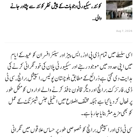
کوئٹہ، سیکیورٹی وجوہات کے پیش نظر کوئٹہ سے پشاور جانے
والی…
Aug 7, 2026
اسی سلسلے میں تمام ڈی پی اوز، ایس پیز اور سینئر افسران کو عید کے ایام
میں اپنی حدود میں موجود رہنے اور سیکیورٹی پلان کی خود نگرانی کرنے کی
ہدایت دی گئی ہے ذرائع کے مطابق بلوچستان پولیس، اسپیشل برانچ، سی ٹی
ڈی، فارنزک برانچ اور دیگر قانون نافذ کرنے والے اداروں کو مکمل طور
پر فعال کر دیا گیا ہے جبکہ مختلف اضلاع میں انٹیلی جنس شیئرنگ کے عمل
کو بھی مزید مثر بنایا جا رہا ہے۔
سی ٹی ڈی اور اسپیشل برانچ کو خصوصی طور پر حساس علاقوں میں نگرانی