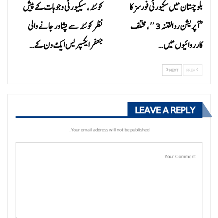
بلوچستان میں سکیورٹی فورسز کا
کوئٹہ، سیکیورٹی وجوہات کے پیش
“آپریشن ردالفتنہ 3″، مختلف
نظر کوئٹہ سے پشاور جانے والی
کارروائیوں میں…
جعفر ایکسپریس ایک دن کے…
NEXT
PREV
LEAVE A REPLY
Your email address will not be published.