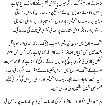
بڑھانے اور مشکوک سرگرمیوں پر کڑی نظر رکھنے کا ٹاسک دیا گیا ہے
پولیس حکام کے مطابق عید کے موقع پر مساجد، عیدگاہوں، مویشی
منڈیوں، ریلوے اسٹیشنز، بازاروں، اہم شاہراہوں، داخلی و خارجی
راستوں اور دیگر عوامی مقامات پر اضافی نفری تعینات کی جائے گی۔
مختلف اضلاع میں سرچ آپریشنز، اسنیپ چیکنگ، ناکہ بندی اور موبائل
گشت میں بھی نمایاں اضافہ کرنے کا فیصلہ کیا گیا ہے تاکہ کسی بھی مشتبہ
شخص یا گاڑی کی فوری جانچ پڑتال کی جا سکے ذرائع کا کہنا ہے کہ کوئٹہ سمیت
صوبے کے مختلف اضلاع میں حساس تنصیبات کے اطراف سیکیورٹی حصار
مزید سخت کیا جا رہا ہے جبکہ ریلوے اسٹیشنز اور ٹرین سروس کی نگرانی کیلئے
خصوصی ٹیمیں تشکیل دی جا رہی ہیں۔
بم ڈسپوزل اسکواڈ اور اسنائفر ڈاگز کی خدمات بھی اہم مقامات پر حاصل کی