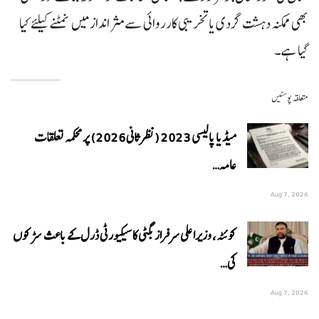
بھی ممکنہ دہشت گردی یا تخریبی کارروائی سے مثر انداز میں نمٹنے کیلئے کیا
گیا ہے۔
متعلقہ پوسٹیں
میڈیا پالیسی 2023 (نظرثانی 2026) پر محکمہ تعلقات
عامہ…
Aug 7, 2026
کوئٹہ، وزیراعلی سرفراز بگٹی کا سیکیورٹی ڈرل کے باعث سڑکوں
کی…
Aug 7, 2026