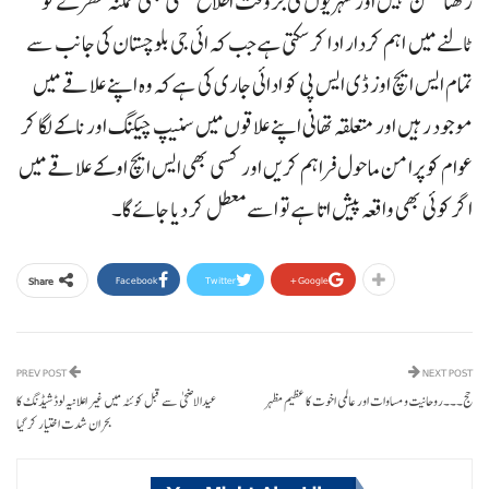
رکھنا ممکن نہیں اور شہریوں کی بروقت اطلاع کسی بھی ممکنہ خطرے کو
ٹالنے میں اہم کردار ادا کر سکتی ہے جب کہ ائی جی بلوچستان کی جانب سے
تمام ایس ایچ اوز ڈی ایس پی کو ادائی جاری کی ہے کہ وہ اپنے علاقے میں
موجود رہیں اور متعلقہ تھانی اپنے علاقوں میں سنیپ چیکنگ اور ناکے لگا کر
عوام کو پرامن ماحول فراہم کریں اور کسی بھی ایس ایچ او کے علاقے میں
اگر کوئی بھی واقعہ پیش اتا ہے تو اسے معطل کر دیا جائے گا۔
Facebook
Twitter
Google+
Share
PREV POST
NEXT POST
حج۔۔۔روحانیت و مساوات اور عالمی اخوت کا عظیم مظہر
عیدالاضحی سے قبل کوئٹہ میں غیر اعلانیہ لوڈشیڈنگ کا
بحران شدت اختیار کر گیا