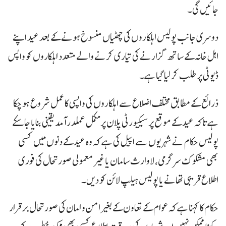
جائیں گی۔
دوسری جانب پولیس اہلکاروں کی چھٹیاں منسوخ ہونے کے بعد عید اپنے
اہل خانہ کے ساتھ گزارنے کی تیاری کرنے والے متعدد اہلکاروں کو واپس
ڈیوٹی پر طلب کر لیا گیا ہے۔
ذرائع کے مطابق مختلف اضلاع سے اہلکاروں کی واپسی کا عمل شروع ہو چکا
ہے تاکہ عید کے موقع پر سیکیورٹی پلان پر مکمل عملدرآمد یقینی بنایا جا سکے
پولیس حکام نے شہریوں سے اپیل کی ہے کہ وہ عید کے دنوں میں کسی
بھی مشکوک سرگرمی، لاوارث سامان یا غیر معمولی صورتحال کی فوری
اطلاع قریبی تھانے یا پولیس ہیلپ لائن کو دیں۔
حکام کا کہنا ہے کہ عوام کے تعاون کے بغیر امن و امان کی صورتحال برقرار