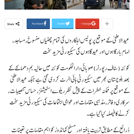
Facebook
Twitter
Google+
Share
عیدالاضحی کے موقع پر پولیس اہلکاروں کی تمام چھٹیاں منسوخ، مساجد،
امام بارگاہوں اور عیدگاہوں کی سیکیورٹی مزید سخت
کوئٹہ(سٹاف رپورٹر)صوبائی دارالحکومت کوئٹہ میں حالیہ بم دھماکے کے
بعد بلوچستان بھر میں سیکیورٹی ہائی الرٹ کر دی گئی ہے جبکہ عیدالاضحی
کے موقع پر ممکنہ خطرات کے پیش نظر ریلوے اسٹیشنز، حساس تنصیبات،
سرکاری دفاتر، مذہبی مقامات اور عوامی اجتماعات کی سیکیورٹی مزید سخت
کرنے کا فیصلہ کیا گیا ہے۔
ذرائع کے مطابق تربیت یافتہ اور مسلح کمانڈوز کو اہم مقامات پر تعینات