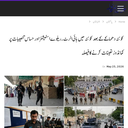
Home
پاکستان
بلوچستان
کوئٹہ دھماکے کے بعد کوئٹہ میں ہائی الرٹ، ریلوے اسٹیشنز اور حساس تنصیبات پر
کمانڈوز تعینات کرنے کا فیصلہ
On
May 25, 2026