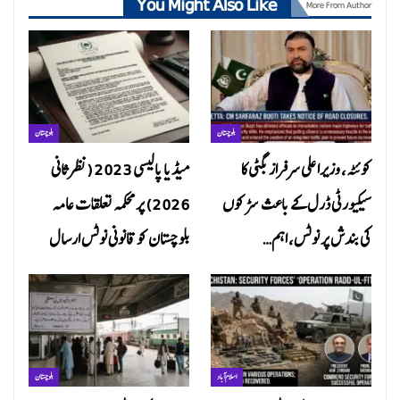
You Might Also Like
More From Author
بلوچستان
بلوچستان
کوئٹہ، وزیراعلی سرفراز بگٹی کا
میڈیا پالیسی 2023 (نظرثانی
سیکیورٹی ڈرل کے باعث سڑکوں
2026) پر محکمہ تعلقات عامہ
کی بندش پر نوٹس، اہم…
بلوچستان کو قانونی نوٹس ارسال
اسلام آباد
بلوچستان