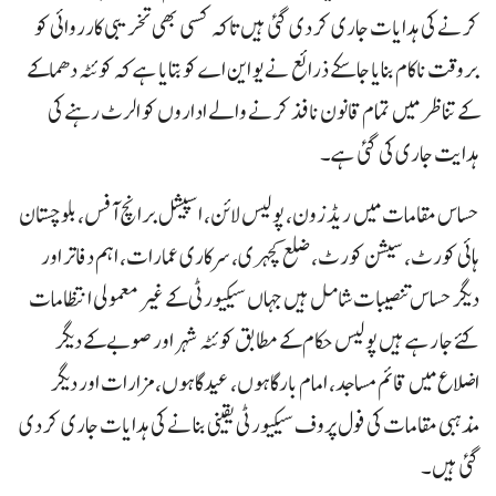
کرنے کی ہدایات جاری کر دی گئی ہیں تاکہ کسی بھی تخریبی کارروائی کو
بروقت ناکام بنایا جا سکے ذرائع نے یو این اے کو بتایا ہے کہ کوئٹہ دھماکے
کے تناظر میں تمام قانون نافذ کرنے والے اداروں کو الرٹ رہنے کی
ہدایت جاری کی گئی ہے۔
حساس مقامات میں ریڈ زون، پولیس لائن، اسپیشل برانچ آفس، بلوچستان
ہائی کورٹ، سیشن کورٹ، ضلع کچہری، سرکاری عمارات، اہم دفاتر اور
دیگر حساس تنصیبات شامل ہیں جہاں سیکیورٹی کے غیر معمولی انتظامات
کئے جا رہے ہیں پولیس حکام کے مطابق کوئٹہ شہر اور صوبے کے دیگر
اضلاع میں قائم مساجد، امام بارگاہوں، عیدگاہوں، مزارات اور دیگر
مذہبی مقامات کی فول پروف سیکیورٹی یقینی بنانے کی ہدایات جاری کر دی
گئی ہیں۔