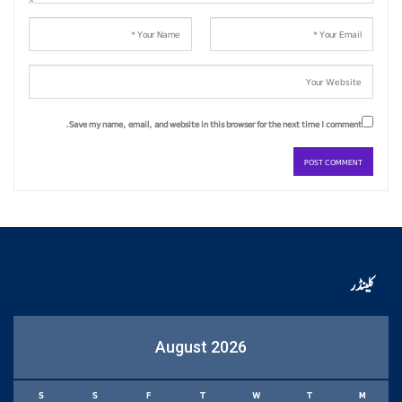
Save my name, email, and website in this browser for the next time I comment.
کلینڈر
August 2026
S
S
F
T
W
T
M