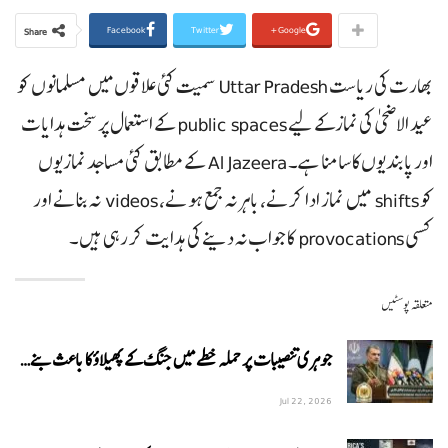
Facebook
Twitter
Google+
Share
بھارت کی ریاست Uttar Pradesh سمیت کئی علاقوں میں مسلمانوں کو
عید الاضحیٰ کی نماز کے لیے public spaces کے استعمال پر سخت ہدایات
اور پابندیوں کا سامنا ہے۔ Al Jazeera کے مطابق کئی مساجد نمازیوں
کو shifts میں نماز ادا کرنے، باہر نہ جمع ہونے، videos نہ بنانے اور
کسی provocations کا جواب نہ دینے کی ہدایت کر رہی ہیں۔
متعلقہ پوسٹیں
جوہری تنصیبات پر حملہ خطے میں جنگ کے پھیلاؤ کا باعث بنے…
Jul 22, 2026