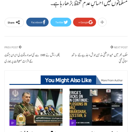
مسلمانوں میں احساسِ عدم تحفظ بڑھا رہا ہے۔
Facebook
Twitter
Google+
Share
PREV POST
NEXT POST
ملک بھر میں عید الاضحیٰ مذہبی جوش و جذبے کے ساتھ
بنگلہ دیش نے IMF سے نئی امداد مانگ لی؛ ایران جنگ
منائی گئی
کے اثرات معیشت پر بھاری
You Might Also Like
More From Author
دنیا
دنیا