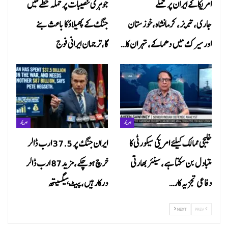
امریکا کے ایران پر حملے
جوہری تنصیبات پر حملہ خطے میں
جاری،تبریز، کرمانشاہ،خوزستان
جنگ کے پھیلاؤ کا باعث بنے
اور سیرک میں دھماکے، تہران کا…
گا،ترجمان ایرانی فوج
امریکہ
امریکہ
خلیجی ممالک کیلئے امریکی سیکورٹی کا
ایران جنگ پر 37.5 ارب ڈالر
متبادل بن سکتا ہے ،سینئر بھارتی
خرچ ہوچکے،مزید87 ارب ڈالر
دفاعی تجزیہ کار…
درکارہیں،پیٹ ہیگسیتھ
NEXT
PREV