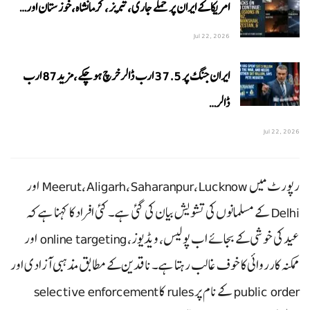
امریکا کے ایران پر حملے جاری،تبریز، کرمانشاہ،خوزستان اور…
Jul 22, 2026
ایران جنگ پر 37.5 ارب ڈالر خرچ ہوچکے،مزید87 ارب
ڈالر…
Jul 22, 2026
رپورٹ میں Meerut، Aligarh، Saharanpur، Lucknow اور
Delhi کے مسلمانوں کی تشویش بیان کی گئی ہے۔ کئی افراد کا کہنا ہے کہ
عید کی خوشی کے بجائے اب پولیس، ویڈیوز، online targeting اور
ممکنہ کارروائی کا خوف غالب رہتا ہے۔ ناقدین کے مطابق مذہبی آزادی اور
public order کے نام پر rules کا selective enforcement