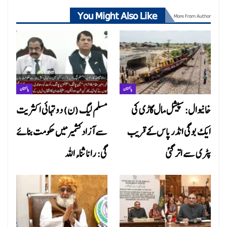
You Might Also Like
More From Author
پاکستان
پاکستان
خانیوال: سپیشل مال گاڑی کی
مسلم لیگ (ن) دو تہائی اکثریت
ایک بوگی انڈر پاس کے قریب
سے آزاد کشمیر میں حکومت بنائے
پٹری سے اتر گئی
گی: رانا ثناء اللہ