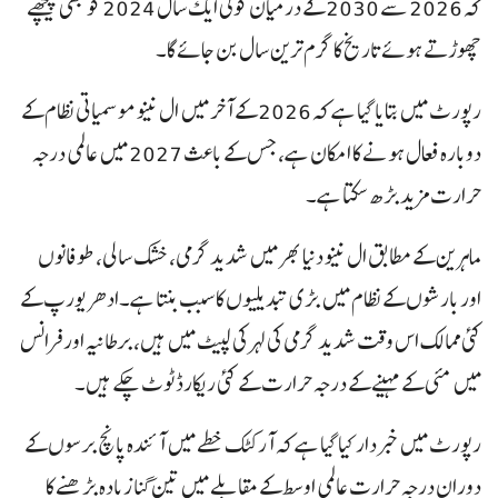
کہ 2026 سے 2030 کے درمیان کوئی ایک سال 2024 کو بھی پیچھے
چھوڑتے ہوئے تاریخ کا گرم ترین سال بن جائے گا۔
رپورٹ میں بتایا گیا ہے کہ 2026 کے آخر میں ال نینو موسمیاتی نظام کے
دوبارہ فعال ہونے کا امکان ہے، جس کے باعث 2027 میں عالمی درجہ
حرارت مزید بڑھ سکتا ہے۔
ماہرین کے مطابق ال نینو دنیا بھر میں شدید گرمی، خشک سالی، طوفانوں
اور بارشوں کے نظام میں بڑی تبدیلیوں کا سبب بنتا ہے۔ادھر یورپ کے
کئی ممالک اس وقت شدید گرمی کی لہر کی لپیٹ میں ہیں، برطانیہ اور فرانس
میں مئی کے مہینے کے درجہ حرارت کے کئی ریکارڈ ٹوٹ چکے ہیں۔
رپورٹ میں خبردار کیا گیا ہے کہ آرکٹک خطے میں آئندہ پانچ برسوں کے
دوران درجہ حرارت عالمی اوسط کے مقابلے میں تین گنا زیادہ بڑھنے کا