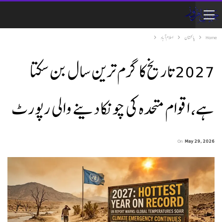
Home
پاکستان
اسلام آباد
2027تاریخ کا گرم ترین سال بن سکتا
ہے، اقوام متحدہ کی چونکا دینے والی رپورٹ
On
May 29, 2026