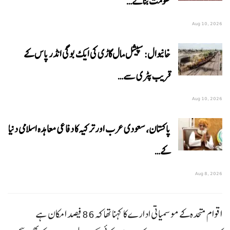
حکومت بنائے…
Aug 10, 2026
خانیوال: سپیشل مال گاڑی کی ایک بوگی انڈر پاس کے
قریب پٹری سے…
Aug 10, 2026
پاکستان، سعودی عرب اور ترکیہ کا دفاعی معاہدہ اسلامی دنیا
کے…
Aug 8, 2026
اقوام متحدہ کے موسمیاتی ادارے کا کہنا تھا کہ 86 فیصد امکان ہے