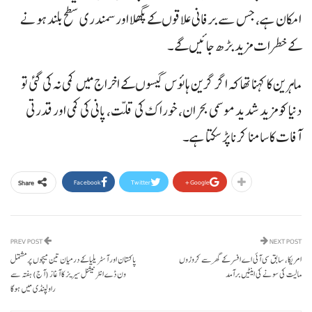
امکان ہے، جس سے برفانی علاقوں کے پگھلا اور سمندری سطح بلند ہونے
کے خطرات مزید بڑھ جائیں گے۔
ماہرین کا کہنا تھا کہ اگر گرین ہائوس گیسوں کے اخراج میں کمی نہ کی گئی تو
دنیا کو مزید شدید موسمی بحران، خوراک کی قلت، پانی کی کمی اور قدرتی
آفات کا سامنا کرنا پڑ سکتا ہے۔
Facebook
Twitter
Google+
Share
PREV POST
NEXT POST
امریکا، سابق سی آئی اے افسر کے گھر سے کروڑوں
پاکستان اور آسٹریلیا کے درمیان تین میچوں پر مشتمل
مالیت کی سونے کی اینٹیں برآمد
ون ڈے انٹرنیشنل سیریز کا آغاز (آج) ہفتہ سے
راولپنڈی میں ہوگا