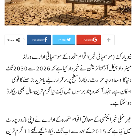
Facebook
Twitter
Google+
Share
نیویارک (موسمیاتی خبر)اقوام متحدہ کے موسمیاتی ادارے ورلڈ
میٹرولوجیکل آرگنائزیشن نے خبردار کیا ہے کہ 2026 سے 2030 تک
دنیا کا اوسط درجہ حرارت ریکارڈ سطح پر برقرار رہنے یا مزید بڑھنے کا قوی
امکان ہے، جبکہ آئندہ چند برسوں میں ایک نیا گرم ترین سال بھی ریکارڈ
ہوسکتا ہے۔
غیر ملکی خبر ایجنسی کے مطابق اقوام متحدہ کے ادارے نے اپنی تازہ رپورٹ
میں کہا ہے کہ 2015 کے بعد سے اب تک ریکارڈ کیے گئے 11 گرم ترین