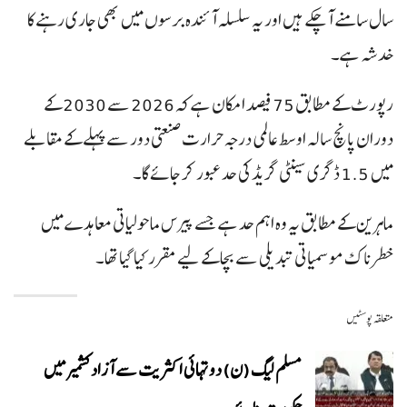
سال سامنے آچکے ہیں اور یہ سلسلہ آئندہ برسوں میں بھی جاری رہنے کا
خدشہ ہے۔
رپورٹ کے مطابق 75 فیصد امکان ہے کہ 2026 سے 2030 کے
دوران پانچ سالہ اوسط عالمی درجہ حرارت صنعتی دور سے پہلے کے مقابلے
میں 1.5 ڈگری سینٹی گریڈ کی حد عبور کر جائے گا۔
ماہرین کے مطابق یہ وہ اہم حد ہے جسے پیرس ماحولیاتی معاہدے میں
خطرناک موسمیاتی تبدیلی سے بچا کے لیے مقرر کیا گیا تھا۔
متعلقہ پوسٹیں
مسلم لیگ (ن) دو تہائی اکثریت سے آزاد کشمیر میں