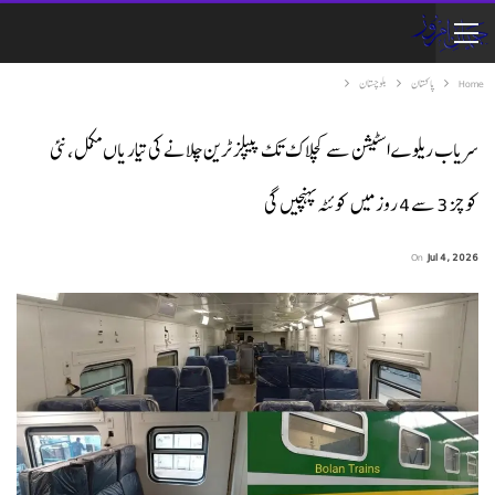
Home
پاکستان
بلوچستان
سریاب ریلوے اسٹیشن سے کچلاک تک پیپلز ٹرین چلانے کی تیاریاں مکمل، نئی
کوچز 3 سے 4 روز میں کوئٹہ پہنچیں گی
On
Jul 4, 2026