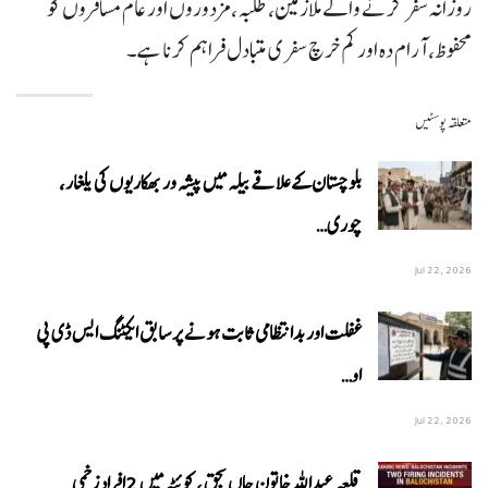
روزانہ سفر کرنے والے ملازمین، طلبہ، مزدوروں اور عام مسافروں کو
محفوظ، آرام دہ اور کم خرچ سفری متبادل فراہم کرنا ہے۔
متعلقہ پوسٹیں
بلوچستان کے علاقے بیلہ میں پیشہ ور بھکاریوں کی یلغار،
چوری…
Jul 22, 2026
غفلت اور بدانتظامی ثابت ہونے پر سابق ایکٹنگ ایس ڈی پی
او…
Jul 22, 2026
قلعہ عبداللہ خاتون جاں بحق ، کوئٹہ میں 2افراد زخمی