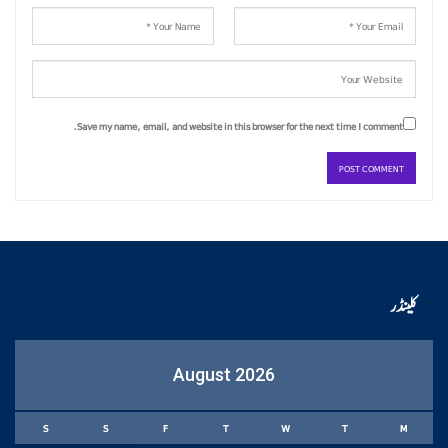
Save my name, email, and website in this browser for the next time I comment.
کلینڈر
August 2026
S
S
F
T
W
T
M