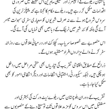
پاکستان ریلوے کے انجینئرز اور تکنیکی ماہرین اس سلسلے میں ضروری
اقدامات مکمل کر رہے ہیں۔ریلوے حکام کا کہنا ہے کہ پیپلز ٹرین کی
سروس شروع ہونے سے نہ صرف شہریوں کو معیاری سفری سہولت میسر
آئے گی بلکہ کوئٹہ شہر میں ٹریفک کے دبا میں بھی نمایاں کمی آئے گی۔
اس منصوبے سے خصوصا سریاب، کچلاک اور درمیانی علاقوں سے روزانہ
سفر کرنے والے ہزاروں افراد مستفید ہوں گے۔
ذرائع کے مطابق افتتاحی تقریب کی تیاریاں بھی حتمی مراحل میں داخل
ہو چکی ہیں، جبکہ سیکیورٹی، استقبالی انتظامات اور دیگر انتظامی امور کو بھی
مکمل کیا جا رہا ہے۔
تقریب کے دوران بلوچستان میں ریلوے نیٹ ورک کی بہتری اور
مستقبل میں اس سروس کو مزید علاقوں تک توسیع دینے کے منصوبوں سے