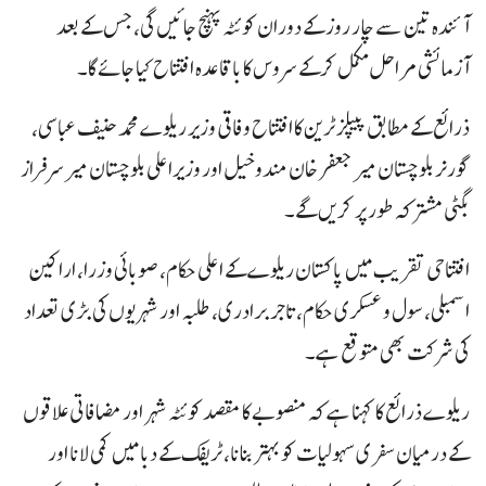
آئندہ تین سے چار روز کے دوران کوئٹہ پہنچ جائیں گی، جس کے بعد
آزمائشی مراحل مکمل کرکے سروس کا باقاعدہ افتتاح کیا جائے گا۔
ذرائع کے مطابق پیپلز ٹرین کا افتتاح وفاقی وزیر ریلوے محمد حنیف عباسی،
گورنر بلوچستان میر جعفر خان مندوخیل اور وزیراعلی بلوچستان میر سرفراز
بگٹی مشترکہ طور پر کریں گے۔
افتتاحی تقریب میں پاکستان ریلوے کے اعلی حکام، صوبائی وزرا، اراکین
اسمبلی، سول و عسکری حکام، تاجر برادری، طلبہ اور شہریوں کی بڑی تعداد
کی شرکت بھی متوقع ہے۔
ریلوے ذرائع کا کہنا ہے کہ منصوبے کا مقصد کوئٹہ شہر اور مضافاتی علاقوں
کے درمیان سفری سہولیات کو بہتر بنانا، ٹریفک کے دبا میں کمی لانا اور