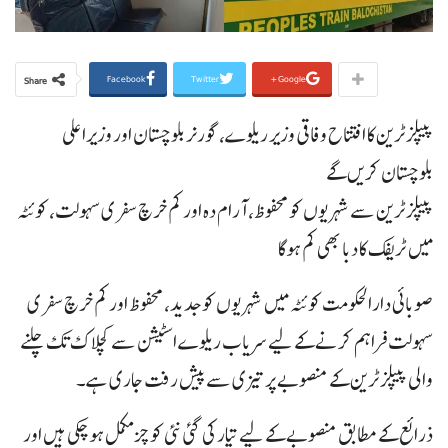
Facebook
Twitter
Google+
Share
پیپلز ٹرین کا افتتاح وفاقی وزیر ریلوے، گورنر بلوچستان اور وزیراعلی
بلوچستان کریں گے
پیپلز ٹرین سے شہریوں کو محفوظ، آرام دہ اور کم خرچ سفری سہولت، کوئٹہ
میں ٹریفک کا دبا بھی کم ہوگا
صوبائی دارالحکومت کوئٹہ میں شہریوں کو جدید، محفوظ اور کم خرچ سفری
سہولت فراہم کرنے کے لیے سریاب ریلوے اسٹیشن سے کچلاک تک چلنے
والی پیپلز ٹرین کے منصوبے پر تیزی سے پیش رفت جاری ہے۔
ذرائع کے مطابق منصوبے کے لیے تیار کی گئی نئی کوچز مکمل ہو چکی ہیں اور