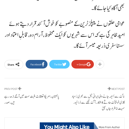
بھی آگاہ کیا جائے گا۔
عوامی حلقوں نے پیپلز ٹرین کے منصوبے کو خوش آئند قرار دیتے ہوئے
امید ظاہر کی ہے کہ اس سے شہریوں کو ایک محفوظ، آرام دہ، قابلِ اعتماد اور
سستا سفری ذریعہ میسر آئے گا۔
Facebook
Twitter
Google+
Share
PREV POST
NEXT POST
ناگ سے بسیمہ جانے والی ایرانی تیل سے بھری زمباد
پاکستان، امریکا تعلقات مثبت سمت میں آگے بڑھ رہے
گاڑی خوفناک حادثے کا شکار، آگ لگنے سے ڈرائیور
ہیں، صدر
سمیت 2 افراد جاں بحق
You Might Also Like
More From Author