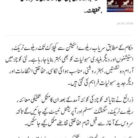
,تحقیقات…
Jul 20, 2026
حکام کے مطابق سریاب ریلوے اسٹیشن سے کچلاک تک ریلوے ٹریک،
اسٹیشنوں اور دیگر بنیادی سہولیات کو بھی بہتر بنایا جا رہا ہے۔ نئی کوچز میں
آرام دہ نشستیں، بہتر روشنی، مناسب ہوا کی نکاسی، حفاظتی انتظامات اور
دیگر جدید سہولیات فراہم کی گئی ہیں۔
ذرائع نے بتایا کہ کوچز کی کوئٹہ آمد کے بعد ان کا مکمل تکنیکی معائنہ،
ریلوے ٹریک، سگنلنگ سسٹم اور آپریشنل ٹیسٹ کیے جائیں گے تاکہ
سروس کے آغاز سے قبل تمام حفاظتی تقاضے مکمل کیے جا سکیں۔