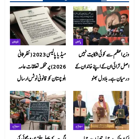
پاکستان
بلوچستان
وزیراعظم سے کوئی شکایت نہیں
میڈیا پالیسی 2023 (نظرثانی
اصل لڑائی ان کے اپنے خاندان کے
2026) پر محکمہ تعلقات عامہ
درمیان ہے، بلاول بھٹو
بلوچستان کو قانونی نوٹس ارسال
اسلام آباد
اسلام آباد