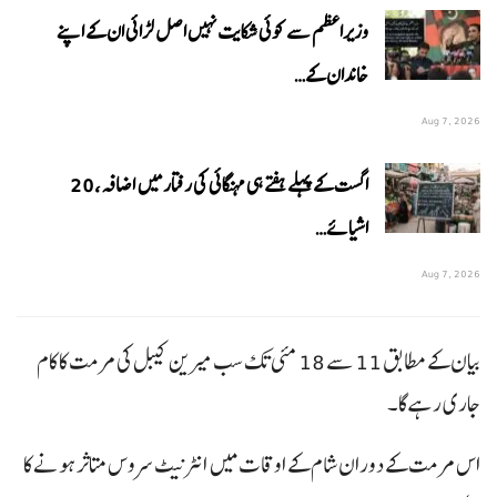
وزیراعظم سے کوئی شکایت نہیں اصل لڑائی ان کے اپنے
خاندان کے…
Aug 7, 2026
اگست کے پہلے ہفتے ہی مہنگائی کی رفتار میں اضافہ، 20
اشیائے…
Aug 7, 2026
بیان کے مطابق 11 سے 18 مئی تک سب میرین کیبل کی مرمت کا کام
جاری رہے گا۔
اس مرمت کے دوران شام کے اوقات میں انٹرنیٹ سروس متاثر ہونے کا