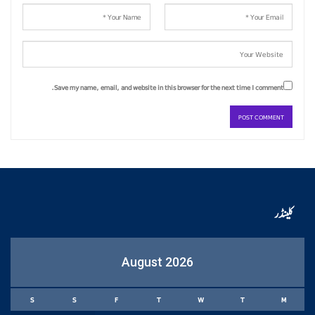
Save my name, email, and website in this browser for the next time I comment.
کلینڈر
August 2026
S
S
F
T
W
T
M