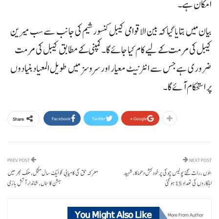
امکان ہے۔
بیان میں بتایا گیا کہ بین الاقوامی کیبل کنسورشیم کی جانب سے سب میرین
کیبل کی مرمت کے لیے کام کیا جائے گا۔کمپنی کے مطابق کیبل کی مرمت
ضروری ہے جس سے انٹرنیٹ معیار اور سروسز میں طویل المعیاد بنیادوں
پر استحکام آئے گا۔
Facebook
Twitter
Google+
Share
PREV POST
NEXT POST
بنوں ،رات گئے پولیس چوکی پر خودکش دھماکا، شہید
معرکہ حق کی کامیابی کو ایک سال مکمل، ملک بھر میں
اہلکاروں کی تعداد 15 ہوگئی
جشن کا سماں، شاندار آتش بازی
You Might Also Like
More From Author