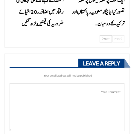
ایک ملک پر حملہ تینوں پر حملہ
اگست کے پہلے ہفتے ہی مہنگائی کی
تصور کیا جائیگا، سعودیہ، پاکستان اور
رفتار میں اضافہ، 20 اشیائے
ترکیہ کے درمیان…
ضروریہ کی قیمتیں بڑھ گئیں
NEXT
PREV
LEAVE A REPLY
Your email address will not be published.