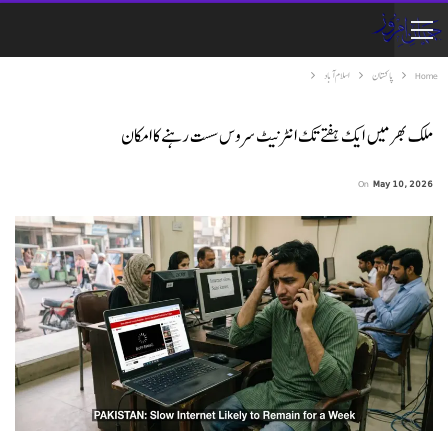
Home
پاکستان
اسلام آباد
ملک بھر میں ایک ہفتے تک انٹرنیٹ سروس سست رہنے کا امکان
On
May 10, 2026