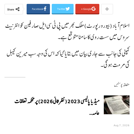
Facebook
Twitter
Google+
Share
اسلام آباد (بیورو رپورٹ)ملک بھر میں پی ٹی سی ایل صارفین کو انٹرنیٹ
سروس میں سست روی کا سامنا متوقع ہے۔
کمپنی کی جانب سے جاری بیان میں بتایا گیا کہ اس کی وجہ سب میرین کیبل
کی مرمت ہوگی۔
متعلقہ پوسٹیں
میڈیا پالیسی 2023 (نظرثانی 2026) پر محکمہ تعلقات
عامہ…
Aug 7, 2026