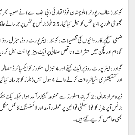
کوئٹہ(سٹاف رپورٹر )بلوچستان فوڈ اتھارٹی (بی ایف اے) نے صوبہ بھر
مجموعی طور پر 4 یونٹس کو سیل کیا گیا، 25 فوڈ بزنس یونٹس پر جرمانے عائد کیے گئے، جبکہ 39 بہتری کے نوٹسز جاری کیے گئے ہیں۔
ضلعی سطح پر کارروائیوں کی تفصیلات:کوئٹہ: ایئرپورٹ روڈ، سبزل روڈ اور
گودام اور کچن میں حشرات و ناقص صفائی پر ایک پیزا پوائنٹ سیل کر دیا 
گوادر: ایئرپورٹ روڈ پر ایک کیفے اور 4 جنرل
اور کنفیکشنری اشیا فروخت کرنے والے 4 ہول سیل ڈیلرز کو جرمانہ کیا گیا اور مضر اشیا موقع پر تلف کر دی گئیں۔
ڈیرہ مراد جمالی: 2 کریانہ اسٹورز سے ممنوعہ گٹکا برآمد ہوا،
بزنس آپریٹرز کو فوڈ سیفٹی قوانین پر عملدرآمد اور لائسنسنگ کا عمل مکم
بھی حاصل کر لیے گئے ہیں۔