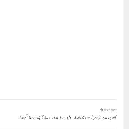
NEXT POST
گوادر پورٹ پر بحری سرگرمیوں میں اضافہ، ابوظبی اور کویت کا مال لے کر ایک اور جہاز لنگر انداز