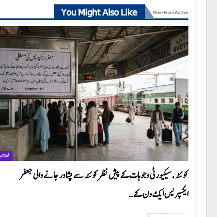
You Might Also Like
More From Author
بلوچستان
کوئٹہ، سیکیورٹی وجوہات کے پیش نظر کوئٹہ سے پشاور جانے والی جعفر
ایکسپریس ایک دن کے…