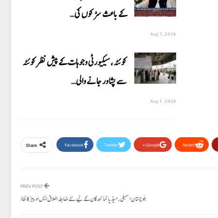
کے باعث سڑکوں کی…
Aug 7, 2026
کوئٹہ، سیکیورٹی وجوہات کے پیش نظر کوئٹہ
سے پشاور جانے والی…
Aug 7, 2026
Facebook
Twitter
Google+
ReddIt
Share
PREV POST
بلوچستان اسمبلی، میڈیا نمائندگان کے لیے نئے ضابطہ اخلاق ایس او پیزکا نفاذ