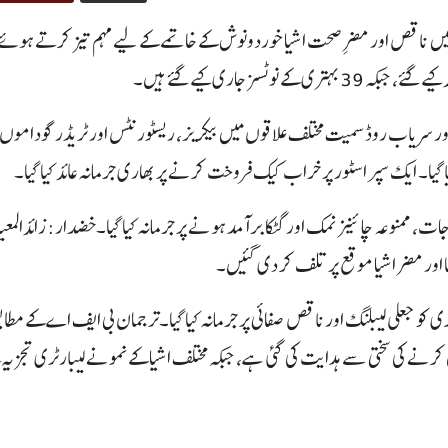
 میں ناقص اور مضرِ صحت اشیا خوردونوش کے خاتمے کے لیے مہم تیز کرتے ہوئ
 سریاب روڈ سمیت مختلف علاقوں میں بیکریز، ریسٹورنٹس اور ٹریڈر گوداموں کا م
گیا۔ ایک سپر اسٹور پر خراب کیک فروخت کرنے پر بھاری جرمانہ عائد کیا گیا۔
 اسٹورز کو ایکسپائرڈ مصالحہ جات، ممنوعہ چائنیز نمک اور گٹکا برآمد ہونے پر جرمانہ کیا گیا۔خضدار: زائدا
 جبکہ ایک بیکری کو جعلی لیبلنگ اور ناقص صفائی پر جرمانہ کیا گیا۔ترجمان بی ایف اے کے مطا
ل کرنے کی سختی سے ہدایت کی گئی ہے، جبکہ مختلف اشیا کے نمونے لیبارٹری تجزیہ