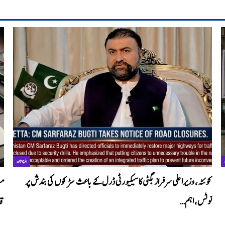
بلوچستان
کوئٹہ، وزیراعلی سرفراز بگٹی کا سیکیورٹی ڈرل کے باعث سڑکوں کی بندش پر
نوٹس، اہم…
قا