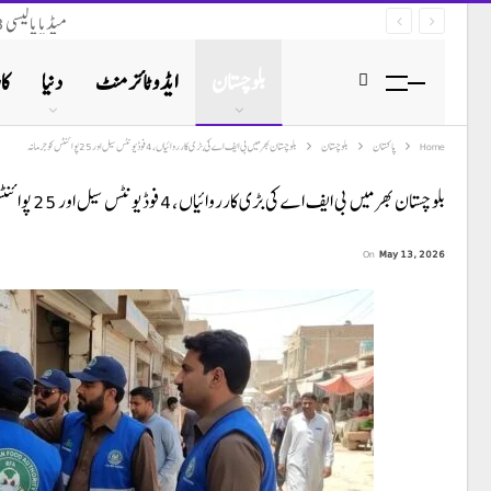
میڈیا پالیسی 2023 (نظرثانی 2026) پر محکمہ تعلقات عامہ بلوچستان کو قانونی نوٹس ارسال
بلوچستان
ایڈوٹائزمنٹ
دنیا
کا
Home
پاکستان
بلوچستان
بلوچستان بھر میں بی ایف اے کی بڑی کارروائیاں، 4 فوڈ یونٹس سیل اور 25 پوائنٹس کو جرمانہ
بلوچستان بھر میں بی ایف اے کی بڑی کارروائیاں، 4 فوڈ یونٹس سیل اور 25 پوائنٹس کو جرمانہ
On
May 13, 2026