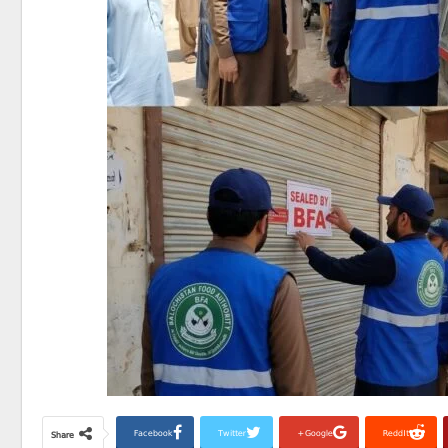
Facebook
Twitter
Google+
ReddIt
Share