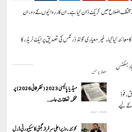
ے مختلف اضلاع میں کریک ڈان کیا ہے۔ ان کارروائیوں کے دوران
عائنہ کیا گیا۔ غیر معیاری کولڈ ڈرنکس کی تصدیق پر ایک ٹریڈر کا
لمعیاد بسکٹس
متعلقہ پوسٹیں
میڈیا پالیسی 2023 (نظرثانی 2026) پر
بق، فوڈ
محکمہ تعلقات عامہ…
 کے لیے
Aug 7, 2026
کوئٹہ، وزیراعلی سرفراز بگٹی کا سیکیورٹی ڈرل