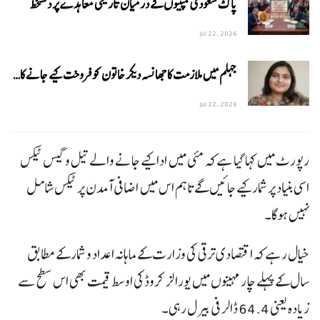
پاک سعودی کمپنیوں کے درمیان تاریخی معاہدے پر دستخط
Jul 22, 2026
جہلم میں ملازمت کا جھانسہ دیکر خاتون کو فروخت کیے جانے کا…
Jul 22, 2026
رپورٹ میں کہا گیا ہے کہ مئی میں ادا کیے جانے والے تیل و گیس ٹیکس
اسی بنیاد پر شمار کیے جائیں گے تاہم اس میں اضافی آمدن پر ٹیکس شامل
نہیں ہوگا۔
خیال رہے کہ اقتصادی ترقی کی وزارت کے ماہانہ اعداد و شمار کے مطابق
سال کے پہلے چار مہینوں میں یورالز کروڈ کی اوسط قیمت بھی اس سطح سے
زیادہ یعنی 64.4 ڈالر فی بیرل رہی۔