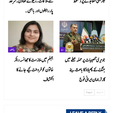
تاریخی معاہدے پر دستخط
سے ملاقات ، ریلوے تعاون، سرحد
پار رابطوں اور باہمی…
دنیا
پاکستان
جوہری تنصیبات پر حملہ خطے میں
جہلم میں ملازمت کا جھانسہ دیکر
جنگ کے پھیلاؤ کا باعث بنے
خاتون کو فروخت کیے جانے کا
گا،ترجمان ایرانی فوج
انکشاف
NEXT
PREV