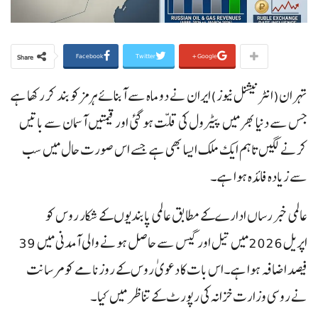
Facebook
Twitter
Google+
Share
تہران(انٹرنیشنل نیوز)ایران نے دو ماہ سے آبنائے ہرمز کو بند کر رکھا ہے
جس سے دنیا بھر میں پیٹرول کی قلت ہوگئی اور قیمتیں آسمان سے باتیں
کرنے لگیں تاہم ایک ملک ایسا بھی ہے جسے اس صورت حال میں سب
سے زیادہ فائدہ ہوا ہے۔
عالمی خبر رساں ادارے کے مطابق عالمی پابندیوں کے شکار روس کو
اپریل 2026میں تیل اور گیس سے حاصل ہونے والی آمدنی میں 39
فیصد اضافہ ہوا ہے۔اس بات کا دعویٰ روس کے روزنامے کومرسانت
نے روسی وزارت خزانہ کی رپورٹ کے تناظر میں کیا۔