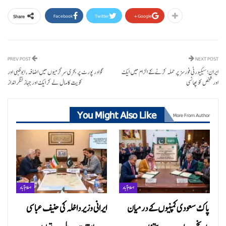
Facebook
Twitter
Google+
Share
PREV POST
NEXT POST
ایران؛ سیکیورٹی فورسز پر حملہ کرنے کے الزام میں ایک
گوادر پورٹ پر بحری سرگرمیوں میں اضافہ، ابوظبی اور
اور شخص کو پھانسی
کویت کا مال لے کر ایک اور جہاز لنگر انداز
You Might Also Like
More From Author
اسلام آباد
اسلام آباد
پاک سعودی کمپنیوں کے درمیان
ایرانی وزیر داخلہ کی حنیف عباسی