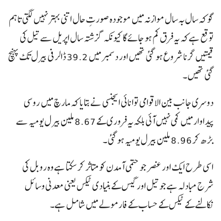
گو کہ سال بہ سال موازنہ میں موجودہ صورتِ حال اتنی بہتر نہیں لگتی تاہم
توقع ہے کہ یہ فرق کم ہو جائے گا کیونکہ گزشتہ سال اپریل سے تیل کی
قیمتیں گرنا شروع ہو گئی تھیں اور دسمبر میں 39.2 ڈالر فی بیرل تک پہنچ
گئی تھیں۔
دوسری جانب بین الاقوامی توانائی ایجنسی نے بتایا کہ مارچ میں روسی
پیداوار میں کمی نہیں آئی بلکہ یہ فروری کے 8.67 ملین بیرل یومیہ سے
بڑھ کر 8.96 ملین بیرل یومیہ ہوگئی۔
اسی طرح ایک اور عنصر جو حتمی آمدن کو متاثر کر سکتا ہے وہ روبل کی
شرحِ مبادلہ ہے جو تیل اور گیس کے بنیادی ٹیکس یعنی معدنی وسائل
نکالنے کے ٹیکس کے حساب کے فارمولے میں شامل ہے۔