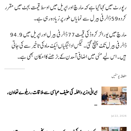
رپورٹ میں کہا گیا ہے کہ مارچ اور اپریل میں اوسط قیمت بجٹ میں مقرر
کردہ 59 ڈالر فی بیرل سے نمایاں طور پر زیادہ رہی ہے۔
مارچ میں یورالز کروڈ کی قیمت 77 ڈالر فی بیرل اور اپریل میں 94.9
ڈالر فی بیرل تک پہنچ گئی۔ ٹیکس ادائیگیاں ایک ماہ کی تاخیر سے کی جاتی
ہیں۔ اس لیے مئی میں اضافی آمدن کے بڑھنے کا امکان بھی ہے۔
متعلقہ پوسٹیں
ایرانی وزیر داخلہ کی حنیف عباسی سے ملاقات ، ریلوے تعاون،
…
Jul 22, 2026