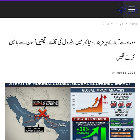
Home
دنیا
امریکہ
دو ماہ سے آبنائے ہرمز بند ،دنیا بھر میں پیٹرول کی قلت ،قیمتیں آسمان سے باتیں
کرنے لگیں
On
May 13, 2026