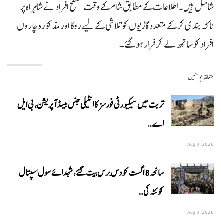
شامل ہیں۔اطلاعات کے مطابق شام کے وقت مسلح افراد نے شاہراہ پر
ناکہ بندی کر کے متعدد گاڑیوں کو تلاشی کے لیے روکا اور مذکورہ چاروں
افراد کو ساتھ لے کر فرار ہو گئے۔
متعلقہ پوسٹیں
تربت میں سیکیورٹی فورسز کا انٹیلی جنس بیسڈ آپریشن، بی ایل
اے…
Aug 8, 2026
سانحہ 8 اگست کو دس برس بیت گئے، شہدائے سول اسپتال
کوئٹہ کی…
Aug 8, 2026