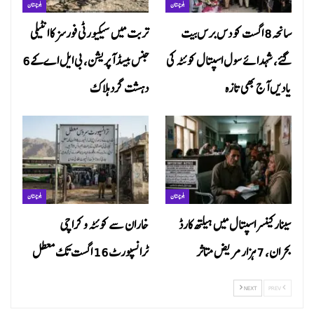
بلوچستان
بلوچستان
سانحہ 8 اگست کو دس برس بیت
تربت میں سیکیورٹی فورسز کا انٹیلی
گئے، شہدائے سول اسپتال کوئٹہ کی
جنس بیسڈ آپریشن، بی ایل اے کے 6
یادیں آج بھی تازہ
دہشت گرد ہلاک
بلوچستان
بلوچستان
سینار کینسر اسپتال میں ہیلتھ کارڈ
خاران سے کوئٹہ و کراچی
بحران، 7 ہزار مریض متاثر
ٹرانسپورٹ 16 اگست تک معطل
NEXT
PREV