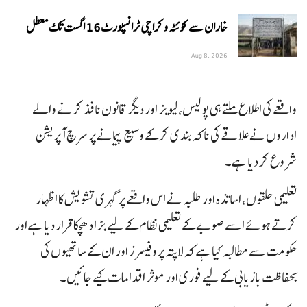
خاران سے کوئٹہ و کراچی ٹرانسپورٹ 16 اگست تک معطل
Aug 8, 2026
واقعے کی اطلاع ملتے ہی پولیس، لیویز اور دیگر قانون نافذ کرنے والے
اداروں نے علاقے کی ناکہ بندی کر کے وسیع پیمانے پر سرچ آپریشن
شروع کر دیا ہے۔
تعلیمی حلقوں، اساتذہ اور طلبہ نے اس واقعے پر گہری تشویش کا اظہار
کرتے ہوئے اسے صوبے کے تعلیمی نظام کے لیے بڑا دھچکا قرار دیا ہے اور
حکومت سے مطالبہ کیا ہے کہ لاپتہ پروفیسرز اور ان کے ساتھیوں کی
بحفاظت بازیابی کے لیے فوری اور موثر اقدامات کیے جائیں۔