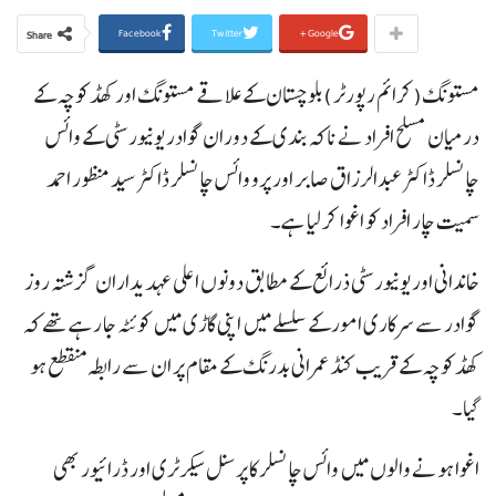
Facebook
Twitter
Google+
Share
مستونگ(کرائم رپورٹر )بلوچستان کے علاقے مستونگ اور کھڈکوچہ کے
درمیان مسلح افراد نے ناکہ بندی کے دوران گوادر یونیورسٹی کے وائس
چانسلر ڈاکٹر عبدالرزاق صابر اور پرو وائس چانسلر ڈاکٹر سید منظور احمد
سمیت چار افراد کو اغوا کر لیا ہے۔
خاندانی اور یونیورسٹی ذرائع کے مطابق دونوں اعلی عہدیداران گزشتہ روز
گوادر سے سرکاری امور کے سلسلے میں اپنی گاڑی میں کوئٹہ جا رہے تھے کہ
کھڈکوچہ کے قریب کنڈ عمرانی بدرنگ کے مقام پر ان سے رابطہ منقطع ہو
گیا۔
اغوا ہونے والوں میں وائس چانسلر کا پرسنل سیکرٹری اور ڈرائیور بھی