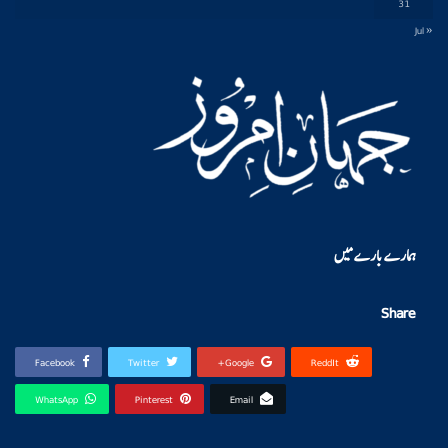
31
« Jul
ہمارے بارے میں
Share
Facebook
Twitter
Google+
ReddIt
WhatsApp
Pinterest
Email