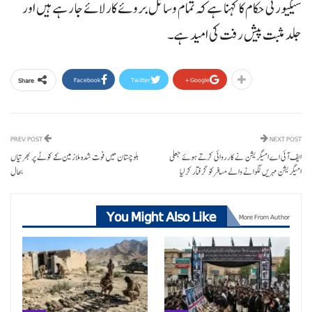
سیکیورٹی حکام کا کہنا ہے کہ تمام وسائل بروئے کار لائے جا رہے ہیں اور
جلد مثبت پیش رفت کی امید ہے۔
Facebook
Twitter
Google+
Share
PREV POST
NEXT POST
ایف آئی اے امیگریشن نے کارروائی کرتے ہوئے جعلی
بلوچستان میں فوت شدہ ملازمین کے کوٹے پر بھرتیاں
امیگریشن مہریں لگوانے والے مسافرکو گرفتار کرلیا
بحال
You Might Also Like
More From Author