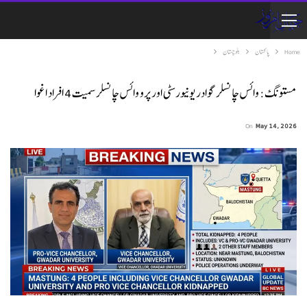
Home
پاکستان
بلوچستان
مستونگ: وائس چانسلر گوادر یونیورسٹی اور پرو وائس چانسلر سمیت 4 افراد اغوا
On
May 14, 2026