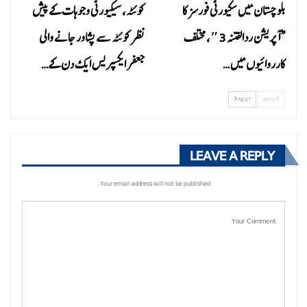
بلوچستان میں سکیورٹی فورسز کا
کوئٹہ، سیکیورٹی وجوہات کے پیش
“آپریشن ردالفتنہ 3″، مختلف
نظر کوئٹہ سے پشاور جانے والی
کارروائیوں میں…
جعفر ایکسپریس ایک دن کے…
NEXT
PREV
LEAVE A REPLY
Your email address will not be published.