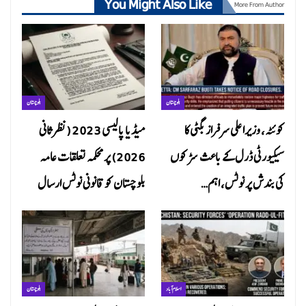
You Might Also Like
More From Author
بلوچستان
بلوچستان
کوئٹہ، وزیراعلی سرفراز بگٹی کا
میڈیا پالیسی 2023 (نظرثانی
سیکیورٹی ڈرل کے باعث سڑکوں
2026) پر محکمہ تعلقات عامہ
کی بندش پر نوٹس، اہم…
بلوچستان کو قانونی نوٹس ارسال
اسلام آباد
بلوچستان