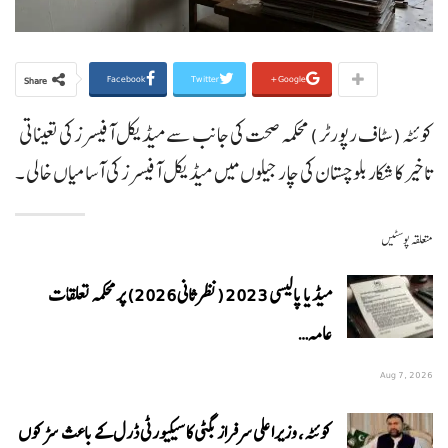
Facebook
Twitter
Google+
Share
کوئٹہ (سٹاف رپورٹر ) محکمہ صحت کی جانب سے میڈیکل آفیسرز کی تعیناتی
تاخیر کا شکار بلوچستان کی چار جیلوں میں میڈیکل آفیسرز کی آسامیاں خالی ۔
متعلقہ پوسٹیں
میڈیا پالیسی 2023 (نظرثانی 2026) پر محکمہ تعلقات
عامہ…
Aug 7, 2026
کوئٹہ، وزیراعلی سرفراز بگٹی کا سیکیورٹی ڈرل کے باعث سڑکوں