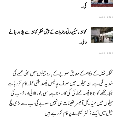
کی…
Aug 7, 2026
کوئٹہ، سیکیورٹی وجوہات کے پیش نظر کوئٹہ سے پشاور جانے
والی…
Aug 7, 2026
محکمہ جیل کے حکام کے مطابق صوبے کے بارہ جیلوں میں طبی عملے کی
شدید کمی ہے ،ان جیلوں میں صرف چالیس فیصد طبی عملہ کام کررہا ہے
جبکہ محکمے کو 60فیصد عملے کی کمی کا سامنا ہے، سبی ،لورالائی اور ژوب کی
جیلوں میں میڈیکل آفیسر تعینات ہی نہیں صوبے کی سب سے بڑی مچ
جیل میں ایک ڈاکٹر اٹیچمنٹ پر کام کررہے ہیں