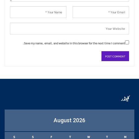
Save my name, email, and website in this browser for the next time I comment.
کلینڈر
August 2026
S
S
F
T
W
T
M