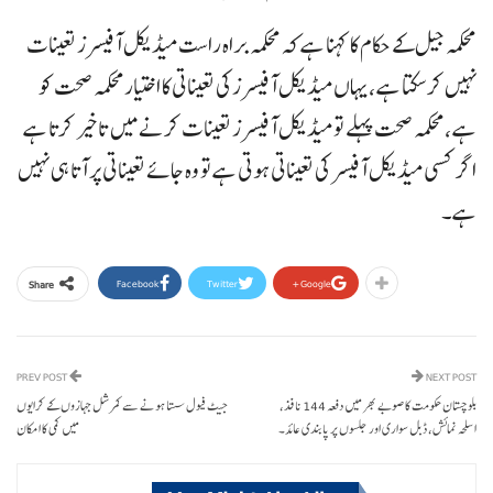
محکمہ جیل کے حکام کا کہنا ہے کہ محکمہ براہ راست میڈیکل آفیسرز تعینات
نہیں کرسکتا ہے ،یہاں میڈیکل آفیسرز کی تعیناتی کا اختیارمحکمہ صحت کو
ہے ،محکمہ صحت پہلے تو میڈیکل آفیسرز تعینات کرنے میں تاخیر کرتا ہے
اگر کسی میڈیکل آفیسر کی تعیناتی ہوتی ہے تو وہ جائے تعیناتی پر آتا ہی نہیں
ہے۔
Facebook
Twitter
Google+
Share
PREV POST
NEXT POST
بلوچستان حکومت کا صوبے بھر میں دفعہ 144 نافذ،
جیٹ فیول سستا ہونے سے کمرشل جہازوں کے کرایوں
اسلحہ نمائش، ڈبل سواری اور جلسوں پر پابندی عائد۔
میں کمی کا امکان