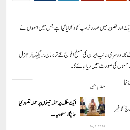
 ایک اور تصویر میں صدر ٹرمپ کو دکھایا گیا ہے جس میں انہوں نے
 میں لے گا۔ دوسری جانب ایران کی مسلح افواج کے ترجمان بریگیڈیئر جنرل
د حملوں کی صورت میں دیا جائے گا۔
نیا
متعلقہ پوسٹیں
ایک ملک پر حملہ تینوں پر حملہ تصور کیا
وج کو غیر
جائیگا، سعودیہ،…
Aug 7, 2026