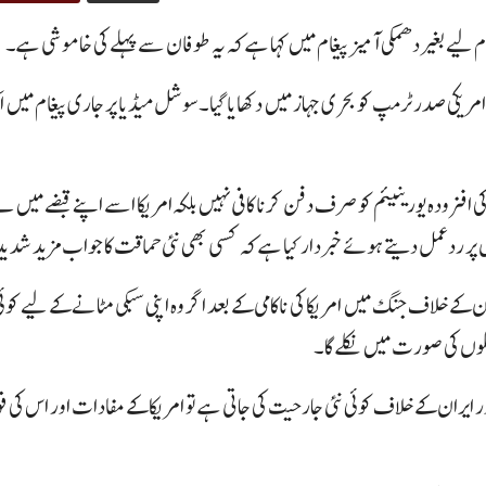
 لیے بغیر دھمکی آمیز پیغام میں کہا ہے کہ یہ طوفان سے پہلے کی خاموشی ہے۔
امریکی صدر ٹرمپ کو بحری جہاز میں دکھایا گیا۔سوشل میڈیا پر جاری پیغام میں
 کہ ایران کی افزودہ یورینیئم کو صرف دفن کرنا کافی نہیں بلکہ امریکا اسے اپنے قبضے
 پر ردعمل دیتے ہوئے خبردار کیا ہے کہ کسی بھی نئی حماقت کا جواب مزید شدی
کے خلاف جنگ میں امریکا کی ناکامی کے بعد اگر وہ اپنی سبکی مٹانے کے لیے کوئی 
حملوں کی صورت میں نکلے گا۔
ور ایران کے خلاف کوئی نئی جارحیت کی جاتی ہے تو امریکا کے مفادات اور اس کی ف