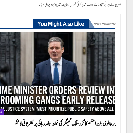
امریکا نے ایرانی تجاویز کے جواب میں کوئی ٹھوس رعایت نہیں دی: ایرانی میڈیا
You Might Also Like
More From Author
دنیا
برطانوی وزیراعظم کا گرومنگ گینگز کی ممکنہ جلد رہائی پر نظرثانی کاحکم