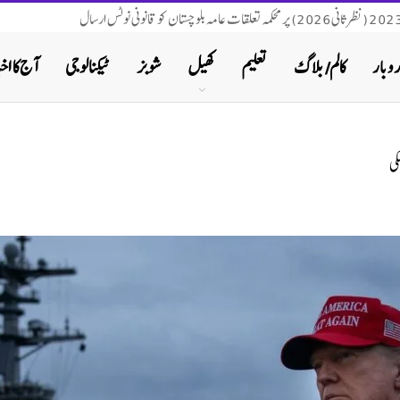
روبار
کالم/ بلاگ
تعلیم
کھیل
شوبز
ٹیکنالوجی
آج کا اخب
کی