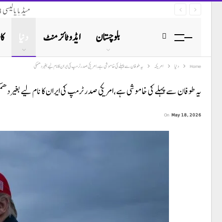
میڈیا پالیسی 2023 (نظرثانی 2026) پر محکمہ تعلقات عامہ بلوچستان کو قانونی نوٹس ارسال
بلوچستان
ایڈوٹائزمنٹ
دنیا
کا
Home
دنیا
امریکہ
یہ طوفان سے پہلے کی خاموشی ہے،امریکی صدر ٹرمپ کی ایران کا نام لیے بغیر دھمکی
یہ طوفان سے پہلے کی خاموشی ہے،امریکی صدر ٹرمپ کی ایران کا نام لیے بغیر دھم
On
May 18, 2026