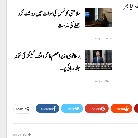
مقابلے میں ایرانی قوم کی 70 روزہ مزاحمت نے دنیا بھر
سلامتی کونسل کی سوات میں دہشت گرد
حملے کی مذمت
Aug 7, 2026
برطانوی وزیراعظم کا گرومنگ گینگز کی ممکنہ
جلد رہائی پر…
Aug 7, 2026
Facebook
Twitter
Google+
ReddIt
Share
PREV POST