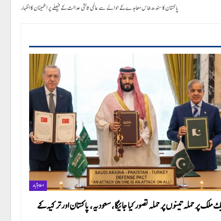
پاکستان کا سندھ طاس معاہدے کے حوالے سے عالمی ثالثی عدالت کے فیصلے پر اطمینان کا اظہار
اسلام آباد
ک ملک پر حملہ تینوں پر حملہ تصور کیا جائیگا، سعودیہ، پاکستان اور ترکیہ کے