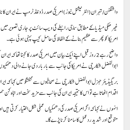
واشنگٹن/تہران(انٹرنیشنل نیوز)امریکی صدر ڈونلڈ ٹرمپ نے ایران کا نام
غیر ملکی میڈیا کے مطابق سماجی رابطے کی ویب سائٹ پر جاری تصویر میں 
امریکا کو پھر سے عظیم بنانے کے الفاظ کی حامل کیپ پہنی ہوئی ہے۔
واضح رہے 2 روز قبل اپنے ایک بیان میں امریکی صدر کا کہنا تھا
ابوالفضل شکارچی نے امریکا کی جانب سے بار بار دی جانے والی دھمکیوں
بریگیڈیئر جنرل ابوالفضل شکارچی نے صحافیوں سے گفتگو میں کہا کہ ایران 
اقدام اٹھاتا ہے تو اس کا نتیجہ ایران کی جانب سے مزید سخت اور تباہ کن 
انہوں نے کہا کہ اگر امریکی صدر کی دھمکیاں عملی شکل اختیار کرتی ہیں ا
متوقع اور شدید ردعمل کا سامنا کرنا پڑے گا۔