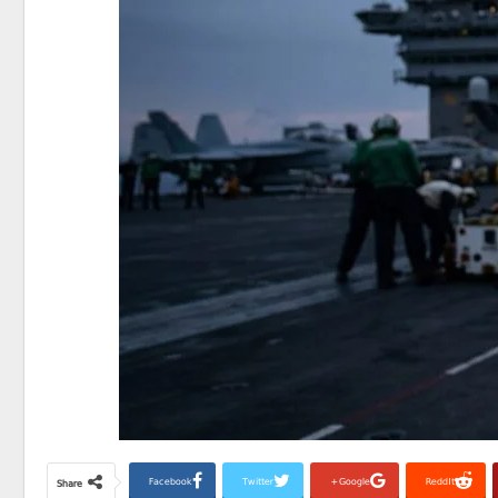
Facebook
Twitter
Google+
ReddIt
Share