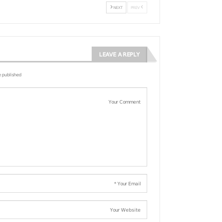
NEXT
PREV
LEAVE A REPLY
e published.