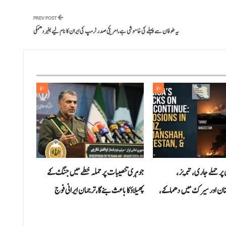
PREV POST
یہ طوفان سے پہلے کی خاموشی ہے،امریکی صدر ٹرمپ کی ایران کا نام لیے بغیر دھمکی
دنیا
دنیا
 پر حملے جاری،تبریز،
جوہری تنصیبات پر حملہ خطے میں جنگ کے
تان اور سیرک میں دھماکے،
پھیلاؤ کا باعث بنے گا،ترجمان ایرانی فوج