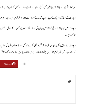
مہر نیوز ایجنسی نے کہا کہ امریکا بغیر کسی عملی رعایت کے وہی اہداف حاصل کرنا چاہتا ہے ج
رپورٹ کے مطابق امریکا نے اپنے جواب میں نے ایران سے 400 کلوگرام افزودہ یورینیم امریکا منتقل کرنے کا مطالبہ کیا ہے اور جنگی نقصانات کے ازالے سے بھی انکار کر دیا ہے۔
شامل ہیں۔
رپورٹ کے مطابق اگر ایران ان شرائط کو تسلیم بھی کر لے تو بھی امریکا اور اسرائیل کی جان
کر رکھا ہے، جن میں تمام محاذوں پر جنگ کا خاتمہ، ایران مخالف پابندیوں کا خاتمہ، منجمد اثاثوں
Pinterest