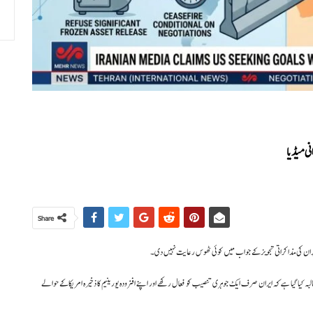
ی میڈیا
Share
ایران کی مذاکراتی تجویز کے جواب میں کوئی ٹھوس رعایت نہیں دی۔
 کیا گیا ہے کہ ایران صرف ایک جوہری تنصیب کو فعال رکھے اور اپنے افزودہ یورینیم کا ذخیرہ امریکا کے حوالے