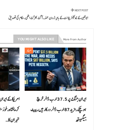
NEXT POST
ابوظبی کے نیوکلیئر پلانٹ کے باہر ڈرون حملہ، آگ بھڑک اٹھی، حکام کی تصدیق
YOU MIGHT ALSO LIKE
More From Author
امریکہ
ایران جنگ پر 37.5 ارب ڈالر خرچ
امریکا کے ایران
ہوچکے،مزید87 ارب ڈالر درکارہیں،پیٹ
کرمانشاہ،خوزس
ہیگسیتھ
تہران کا…