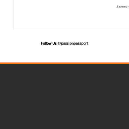
Save my n
Follow Us
@passionpassport