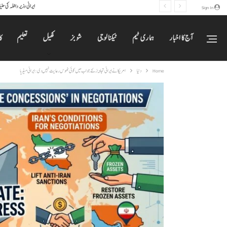
ایرانی وزیر داخلہ کی ح
Sign In
آج کا اخبار
ہماری ٹیم
ٹیکنالوجی
شوبز
کھیل
تعلیم
ک
Home
دنیا
امریکا نے ایرانی تجاویز کے جواب میں کوئی ٹھوس رعایت نہیں دی: ایرانی میڈیا