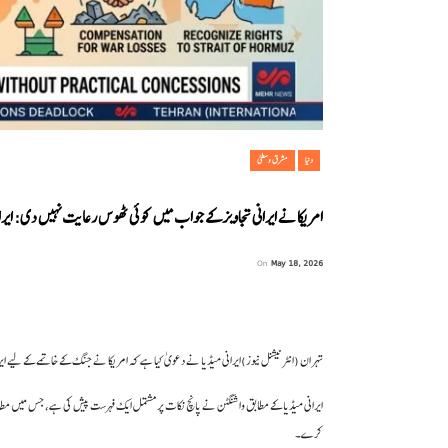
دنیا
مشرق وسطیٰ
امریکا نے ایرانی تجاویز کے جواب میں کوئی ٹھوس رعایت نہیں دی: ایران
On
May 18, 2026
تہران (انٹرنیشنل نیوز)ایرانی میڈیا نے دعویٰ کیا ہے کہ امریکا نے جنگ کے خاتمے کے لیے 
ایرانی میڈیا کے مطابق واشنگٹن نے پانچ نکات پر مشتمل ایک فہرست پیش کی ہے، جس میں مطالبہ
کرے۔