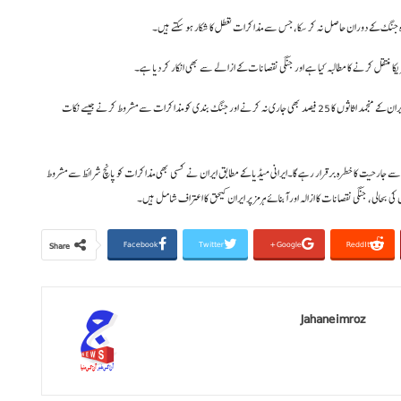
و وہ جنگ کے دوران حاصل نہ کر سکا، جس سے مذاکرات تعطل کا شکار ہو سکتے ہیں۔
رپورٹ میں کہا گیا کہ امریکی شرائط میں ایران کی صرف ایک جوہری تنصیب کو فعال رکھنے، ایران کے منجمد اثاثوں کا 25 فیصد بھی جاری نہ کرنے اور جنگ بندی کو مذاکرات سے مشروط کرنے جیسے نکات
ب سے جارحیت کا خطرہ برقرار رہے گا۔ایرانی میڈیا کے مطابق ایران نے کسی بھی مذاکرات کو پانچ شرائط سے مشروط
 کی بحالی، جنگی نقصانات کا ازالہ اور آبنائے ہرمز پر ایران کیحق کا اعتراف شامل ہیں۔
Facebook
Twitter
Google+
ReddIt
Share
Jahaneimroz