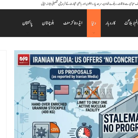
نیف عباسی سے ملاقات ، ریلوے تعاون، سرحد پار رابطوں اور باہمی تجارت کے فروغ پر تفصیلی تبادلہ خیال
الم/ بلاگ
کاروبار
دنیا
ایڈوٹائزمنٹ
بلوچستان
پاکستان