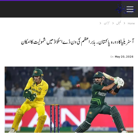
Home
کھیل
کرکٹ
آسٹریلیا کا دورہ پاکستان، بابر اعظم کی ون ڈے اسکواڈ میں شمولیت کا امکان
On
May 20, 2026