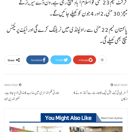
کرکٹ ٹیم 23 مئی کو اسلام آباد پہنچ رہی ہے، ون ڈے سیریز کے
میچز 30 مئی، 2 اور 4 جون کو کھیلے جائیں گے۔
پاکستان ٹیم 22 مئی سے راولپنڈی میں ٹریننگ کرے گی اور ایک پریکٹس
میچ بھی کھیلے گی۔
Facebook
Twitter
Google+
Share
PREV POST
NEXT POST
آسٹریلیا کی بگ بیش لیگ کا بھارت سے آغاز ہونے کا
بھارتی فلم انڈسٹری میں مذاہب کا مذاق اڑایا جاتا ہے،
امکان
نصیر الدین شاہ
You Might Also Like
More From Author