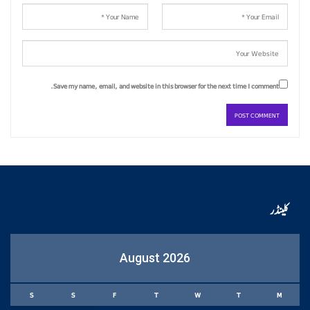
Save my name, email, and website in this browser for the next time I comment.
کلینڈر
August 2026
S
S
F
T
W
T
M