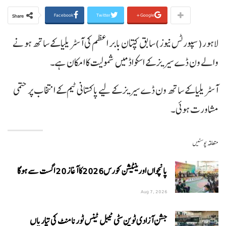
Facebook
Twitter
Google+
Share
لاہور(سپورٹس نیوز)سابق کپتان بابر اعظم کی آسٹریلیا کے ساتھ ہونے
والے ون ڈے سیریز کے اسکواڈ میں شمولیت کا امکان ہے۔
آسٹریلیا کے ساتھ ون ڈے سیریز کے لیے پاکستانی ٹیم کے انتخاب پر حتمی
مشاورت ہوئی۔
متعلقہ پوسٹیں
پانچواں اورینٹیشن کورس2026کا آغاز 20 اگست سے ہوگا
Aug 7, 2026
جشن آزادی ٹوین سٹی ٹیبل ٹینس ٹورنامنٹ کی تیاریاں