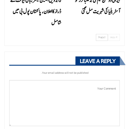
ایرانی وومن ٹیم کی 2 فٹبالرز کو
20ویں ایشین گیمز،ہاکی ایونٹ کے
آسٹریلیا کی شہریت مل گئی
ڈراز کا اعلان، پاکستان پول بی میں
شامل
NEXT
PREV
LEAVE A REPLY
Your email address will not be published.