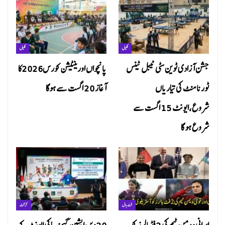
کھیل
کھیل
جشن آزادی ٹوین سٹی ٹیبل ٹینس
پانچواں اورینٹیشن کورس2026کا
ٹورنامنٹ کی تیاریاں
آغاز 20 اگست سے ہوگا
شروع،ایونٹ 15 اگست سے
شروع ہو گا
فٹ بال
کرکٹ