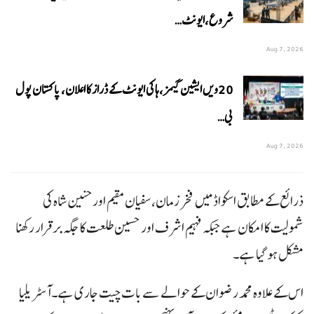
شروع،ایونٹ…
Aug 7, 2026
20ویں ایشین گیمز،ہاکی ایونٹ کے ڈراز کا اعلان، پاکستان پول
بی…
Aug 7, 2026
ذرائع کے مطابق اسکواڈ میں فخر زمان، سفیان مقیم اور حنین شاہ کی
شمولیت کا امکان ہے جبکہ فہیم اشرف اور حسین طلعت کا جگہ برقرار رکھنا
مشکل ہو گیا ہے۔
اس کے علاوہ محمد رضوان کے حوالے سے بات چیت جاری ہے۔آسٹریلیا