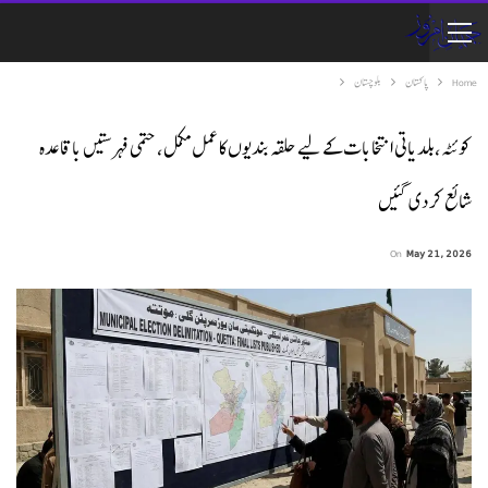
Home
پاکستان
بلوچستان
کوئٹہ،بلدیاتی انتخابات کے لیے حلقہ بندیوں کا عمل مکمل، حتمی فہرستیں باقاعدہ
شائع کر دی گئیں
On
May 21, 2026