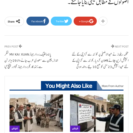
اصولوں کے مطابق یقینی بنایا جا سکے۔
Facebook
Twitter
Google+
Share
PREV POST
NEXT POST
محکمہ ریلویز نے عیدالاضحٰی پر کوئٹہ سے کراچی کے لئے
پاناما فلیگ بردار جہاز MV KAI XUAN لنگر
اسپیشل ٹرین چلانے کااعلان کردیا ،کوئٹہ سے کراچی کے
انداز،چین سے سعودی عرب جانے والا 29 ہزار ٹن
لئے عید اسپیشل 23 مئی کو صبح 10 بجے روانہ ہوگی
سے زائد کارگو بردار جہاز گوادر پہنچ گیا
You Might Also Like
More From Author
بلوچستان
بلوچستان