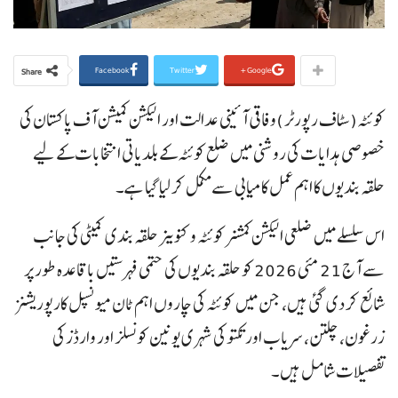
Facebook
Twitter
Google+
Share
کوئٹہ(سٹاف رپورٹر )وفاقی آئینی عدالت اور الیکشن کمیشن آف پاکستان کی
خصوصی ہدایات کی روشنی میں ضلع کوئٹہ کے بلدیاتی انتخابات کے لیے
حلقہ بندیوں کا اہم عمل کامیابی سے مکمل کر لیا گیا ہے۔
اس سلسلے میں ضلعی الیکشن کمشنر کوئٹہ و کنوینر حلقہ بندی کمیٹی کی جانب
سے آج 21 مئی 2026 کو حلقہ بندیوں کی حتمی فہرستیں باقاعدہ طور پر
شائع کر دی گئی ہیں، جن میں کوئٹہ کی چاروں اہم ٹان میونسپل کارپوریشنز
زرغون، چلتن، سریاب اور تکتو کی شہری یونین کونسلز اور وارڈز کی
تفصیلات شامل ہیں۔