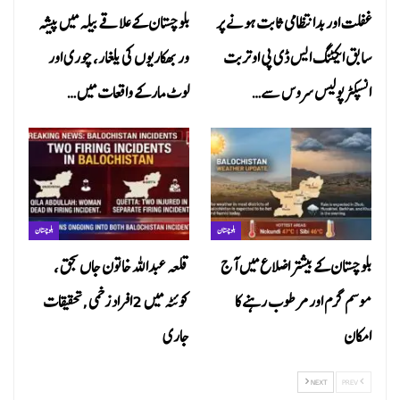
غفلت اور بدانتظامی ثابت ہونے پر
بلوچستان کے علاقے بیلہ میں پیشہ
سابق ایکٹنگ ایس ڈی پی او تربت
ور بھکاریوں کی یلغار، چوری اور
انسپکٹر پولیس سروس سے…
لوٹ مار کے واقعات میں…
بلوچستان
بلوچستان
بلوچستان کے بیشتر اضلاع میں آج
قلعہ عبداللہ خاتون جاں بحق ،
موسم گرم اور مرطوب رہنے کا
کوئٹہ میں 2افراد زخمی ,تحقیقات
امکان
جاری
NEXT
PREV