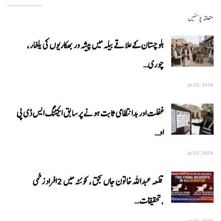
متعلقہ پوسٹیں
بلوچستان کے علاقے بیلہ میں پیشہ ور بھکاریوں کی یلغار،
چوری…
Jul 22, 2026
غفلت اور بدانتظامی ثابت ہونے پر سابق ایکٹنگ ایس ڈی پی
او…
Jul 22, 2026
قلعہ عبداللہ خاتون جاں بحق ، کوئٹہ میں 2افراد زخمی
,تحقیقات…
Jul 20, 2026