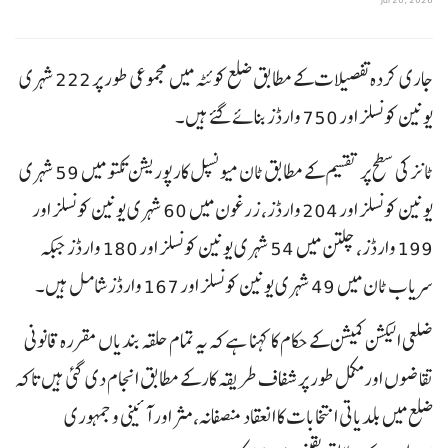
جاری کردہ تفصیلات کے مطابق ضلع کوئٹہ میں مجموعی طور پر 222 شہری
یونین کونسلز اور 750 وارڈز بنائے گئے ہیں۔
ٹانز کی سطح پر تقسیم کے مطابق ٹان میونسپل کارپوریشن تکتو میں 59 شہری
یونین کونسلز اور 204 وارڈز، زرغون میں 60 شہری یونین کونسلز اور
199 وارڈز، چلتن میں 54 شہری یونین کونسلز اور 180 وارڈز جبکہ
سریاب ٹان میں 49 شہری یونین کونسلز اور 167 وارڈز شامل ہیں۔
ضلعی الیکشن کمیشن کے حکام کا کہنا ہے کہ یہ تمام حلقہ بندیاں مقررہ قانونی
تقاضوں اور مکمل طور پر شفاف طریقہ کار کے مطابق انجام دی گئی ہیں تاکہ
ضلع میں بلدیاتی انتخابات کا انعقاد منصفانہ، مثر اور آئینی و جمہوری