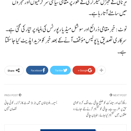
ہرنائی کے جنرل سیکرٹری کے طور پر مقامی سیاسی سرگرمیوں اور خبروں
میں سامنے آتا رہا ہے۔
نوٹ: خبر مقامی ذرائع اور سوشل میڈیا رپورٹس کی بنیاد پر تیار کی گئی ہے۔
سرکاری تصدیق یا پولیس مؤقف آنے کے بعد خبر کو مزید اپڈیٹ کیا جا سکتا
ہے۔
Facebook
Twitter
Google+
Share
PREV POST
NEXT POST
ریکوڈک اور سیندک کو ضلع چاغی سے الگ کرنا عوامی
بسیمہ، بلوچستان میں 3.2 شدت کا زلزلہ، کوئی جانی
حق پر ضرب ہے، چاغی کو تقسیم کرنے کے بجائے دو
نقصان نہیں
حلقوں میں تقسیم کیا جائے: اہلیانِ چاغی