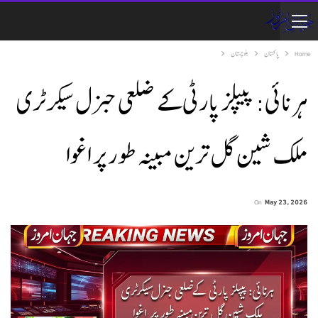
Home
پاکستان
بلوچستان
ہرنائی: پیپلز پارٹی کے ضلعی جنرل سیکرٹری
ملک شین گل ترین مبینہ طور پر اغوا
On
May 23, 2026