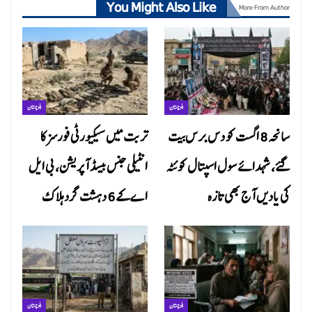
You Might Also Like
More From Author
بلوچستان
بلوچستان
سانحہ 8 اگست کو دس برس بیت
تربت میں سیکیورٹی فورسز کا
گئے، شہدائے سول اسپتال کوئٹہ
انٹیلی جنس بیسڈ آپریشن، بی ایل
کی یادیں آج بھی تازہ
اے کے 6 دہشت گرد ہلاک
بلوچستان
بلوچستان