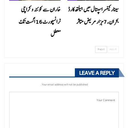
سینار کینسر اسپتال میں ہیلتھ کارڈ
خاران سے کوئٹہ و کراچی
بحران، 7 ہزار مریض متاثر
ٹرانسپورٹ 16 اگست تک
معطل
NEXT
PREV
LEAVE A REPLY
Your email address will not be published.