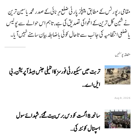
مقامی رپورٹس کے مطابق پیپلز پارٹی ضلع ہرنائی کے صدر محمد یاسین ترین
نے شین گل ترین کے اغوا کی تصدیق کی ہے، تاہم اس حوالے سے پولیس
یا ضلعی انتظامیہ کی جانب سے تاحال کوئی باضابطہ بیان سامنے نہیں آیا۔
متعلقہ پوسٹیں
تربت میں سیکیورٹی فورسز کا انٹیلی جنس بیسڈ آپریشن، بی
ایل اے…
Aug 8, 2026
سانحہ 8 اگست کو دس برس بیت گئے، شہدائے سول
اسپتال کوئٹہ کی…