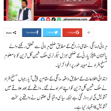
Facebook
Twitter
Google+
Share
ہرنائی/مانگی: مقامی ذرائع کے مطابق ضلع ہرنائی سے تعلق رکھنے والے
پاکستان پیپلز پارٹی کے ضلعی جنرل سیکرٹری ملک شین گل ترین کو نامعلوم
مسلح افراد نے مبینہ طور پر اغوا کر لیا۔
ابتدائی اطلاعات کے مطابق واقعہ مانگی کے مقام پر پیش آیا، جہاں مسلح افراد
نے ملک شین گل ترین کو اپنے ہمراہ لے گئے۔ واقعے کے بعد علاقے میں
تشویش کی لہر دوڑ گئی ہے جبکہ سیاسی و قبائلی حلقوں نے واقعے پر سخت
تشویش کا اظہار کیا ہے۔