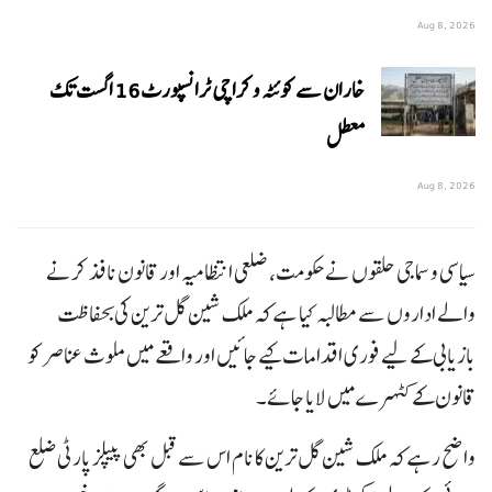
Aug 8, 2026
خاران سے کوئٹہ و کراچی ٹرانسپورٹ 16 اگست تک
معطل
Aug 8, 2026
سیاسی و سماجی حلقوں نے حکومت، ضلعی انتظامیہ اور قانون نافذ کرنے
والے اداروں سے مطالبہ کیا ہے کہ ملک شین گل ترین کی بحفاظت
بازیابی کے لیے فوری اقدامات کیے جائیں اور واقعے میں ملوث عناصر کو
قانون کے کٹہرے میں لایا جائے۔
واضح رہے کہ ملک شین گل ترین کا نام اس سے قبل بھی پیپلز پارٹی ضلع