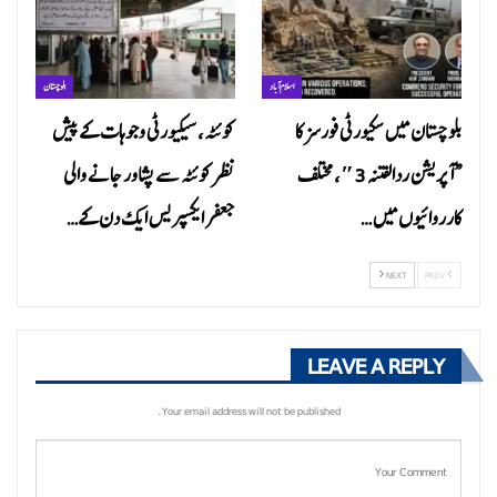
اسلام آباد
بلوچستان
بلوچستان میں سکیورٹی فورسز کا
کوئٹہ، سیکیورٹی وجوہات کے پیش
“آپریشن ردالفتنہ 3″، مختلف
نظر کوئٹہ سے پشاور جانے والی
کارروائیوں میں…
جعفر ایکسپریس ایک دن کے…
NEXT
PREV
LEAVE A REPLY
Your email address will not be published.