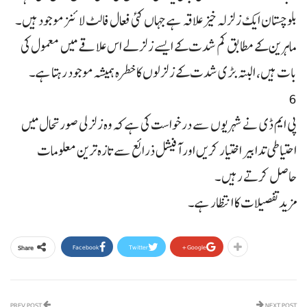
بلوچستان ایک زلزلہ خیز علاقہ ہے جہاں کئی فعال فالٹ لائنز موجود ہیں۔
ماہرین کے مطابق کم شدت کے ایسے زلزلے اس علاقے میں معمول کی
بات ہیں، البتہ بڑی شدت کے زلزلوں کا خطرہ ہمیشہ موجود رہتا ہے۔
6
پی ایم ڈی نے شہریوں سے درخواست کی ہے کہ وہ زلزلی صورتحال میں
احتیاطی تدابیر اختیار کریں اور آفیشل ذرائع سے تازہ ترین معلومات
حاصل کرتے رہیں۔
مزید تفصیلات کا انتظار ہے۔
Facebook
Twitter
Google+
Share
PREV POST
NEXT POST