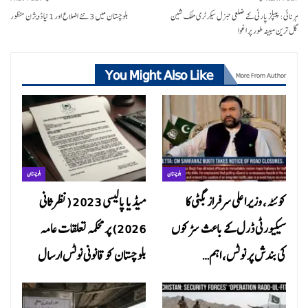
ہرنائی: پیپلز پارٹی کے ضلعی جنرل سیکرٹری ملک شین
بلوچستان میں 3 نئے اضلاع اور 1 نیا ڈویژن منظور
گل ترین مبینہ طور پر اغوا
You Might Also Like
More From Author
بلوچستان
بلوچستان
کوئٹہ، وزیراعلی سرفراز بگٹی کا
میڈیا پالیسی 2023 (نظرثانی
سیکیورٹی ڈرل کے باعث سڑکوں
2026) پر محکمہ تعلقات عامہ
کی بندش پر نوٹس، اہم…
بلوچستان کو قانونی نوٹس ارسال