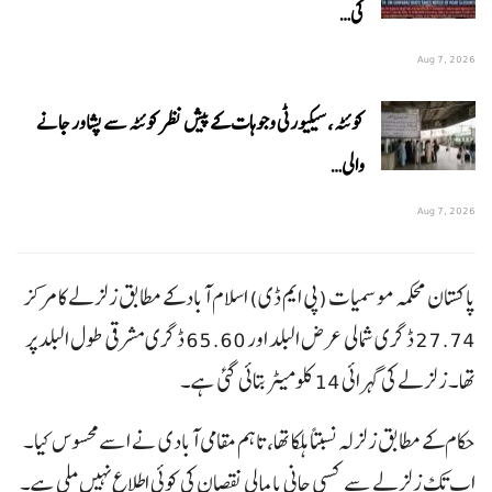
کی…
Aug 7, 2026
کوئٹہ، سیکیورٹی وجوہات کے پیش نظر کوئٹہ سے پشاور جانے
والی…
Aug 7, 2026
پاکستان محکمہ موسمیات (پی ایم ڈی) اسلام آباد کے مطابق زلزلے کا مرکز
27.74 ڈگری شمالی عرض البلد اور 65.60 ڈگری مشرقی طول البلد پر
تھا۔ زلزلے کی گہرائی 14 کلومیٹر بتائی گئی ہے۔
حکام کے مطابق زلزلہ نسبتاً ہلکا تھا، تاہم مقامی آبادی نے اسے محسوس کیا۔
اب تک زلزلے سے کسی جانی یا مالی نقصان کی کوئی اطلاع نہیں ملی ہے۔