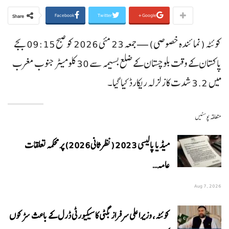
Facebook
Twitter
Google+
Share
کوئٹہ (نمائندہ خصوصی) — جمعہ 23 مئی 2026 کو صبح 09:15 بجے
پاکستان کے وقت بلوچستان کے ضلع بسیمہ سے 30 کلومیٹر جنوب مغرب
میں 3.2 شدت کا زلزلہ ریکارڈ کیا گیا۔
متعلقہ پوسٹیں
میڈیا پالیسی 2023 (نظرثانی 2026) پر محکمہ تعلقات
عامہ…
Aug 7, 2026
کوئٹہ، وزیراعلی سرفراز بگٹی کا سیکیورٹی ڈرل کے باعث سڑکوں