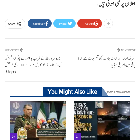
اعلان پر لگی ہوئی ہیں۔
Facebook
Twitter
Google+
Share
PREV POST
NEXT POST
امریکہ ایران مذاکرات جاری، کچھ تفصیلات طے کرنا
ڈیرہ مراد جمالی کے قریب پولیس نے ہائی ٹرانسمیشن
باقی ہیں،امریکی میڈیا
لائن کے ٹاور کو دھماکہ خیز مواد سے اڑانے کی کوشش
ناکام بنادی
You Might Also Like
More From Author
دنیا
دنیا