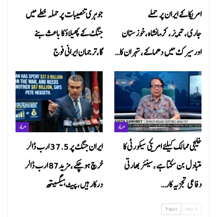
امریکا کے ایران پر حملے
جوہری تنصیبات پر حملہ خطے میں
جاری،تبریز، کرمانشاہ،خوزستان
جنگ کے پھیلاؤ کا باعث بنے
اور سیرک میں دھماکے، تہران کا…
گا،ترجمان ایرانی فوج
امریکہ
امریکہ
خلیجی ممالک کیلئے امریکی سیکورٹی کا
ایران جنگ پر 37.5 ارب ڈالر
متبادل بن سکتا ہے ،سینئر بھارتی
خرچ ہوچکے،مزید87 ارب ڈالر
دفاعی تجزیہ کار…
درکارہیں،پیٹ ہیگسیتھ
NEXT
PREV