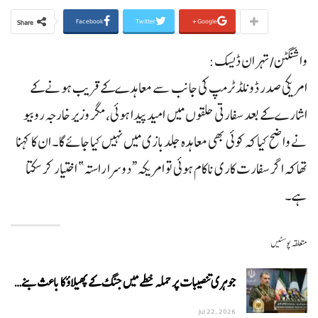
Facebook
Twitter
Google+
Share
واشنگٹن/تہران ڈیسک:
امریکی صدر ڈونلڈ ٹرمپ کی جانب سے معاہدے کے قریب ہونے کے
اشارے کے بعد سفارتی حلقوں میں امید پیدا ہوئی، مگر وزیر خارجہ روبیو
نے واضح کیا کہ کوئی بھی معاہدہ جلدبازی میں نہیں کیا جائے گا۔ ان کا کہنا
تھا کہ اگر سفارت کاری ناکام ہوئی تو امریکہ “دوسرا راستہ” اختیار کر سکتا
ہے۔
متعلقہ پوسٹیں
جوہری تنصیبات پر حملہ خطے میں جنگ کے پھیلاؤ کا باعث بنے…
Jul 22, 2026