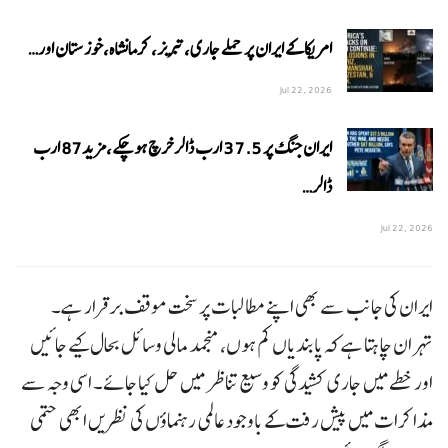
امریکا کے ایران پر حملے جاری،تبریز، کرمانشاہ،خوزستان اور…
Jul 22, 2026
ایران جنگ پر 37.5 ارب ڈالر خرچ ہوچکے،مزید87 ارب
ڈالر…
Jul 22, 2026
ایران کی جانب سے بھی اپنے مطالبات پر سخت موقف برقرار ہے۔
تہران چاہتا ہے کہ پابندیاں کم ہوں، منجمد مالی وسائل بحال کیے جائیں
اور خطے میں جاری کشیدگی کو وسیع تناظر میں حل کیا جائے۔ اسی وجہ سے
مذاکرات میں پیش رفت کے باوجود عالمی رہنماؤں کی نظریں ابھی حتمی