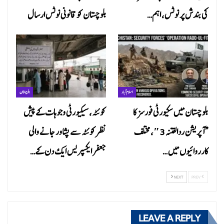
کی بندش پر نوٹس، اہم…
بلوچستان کو قانونی نوٹس ارسال
اسلام آباد
بلوچستان
بلوچستان میں سکیورٹی فورسز کا
کوئٹہ، سیکیورٹی وجوہات کے پیش
“آپریشن ردالفتنہ 3″، مختلف
نظر کوئٹہ سے پشاور جانے والی
کارروائیوں میں…
جعفر ایکسپریس ایک دن کے…
NEXT
PREV
LEAVE A REPLY