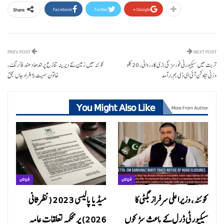
Facebook
Twitter
Google+
Share
PREV POST
NEXT POST
تربت میں سیکیورٹی فورسز کی بڑی کارروائی، 20 کلو
کوئٹہ میں زمین کے دیرینہ تنازع پر اندھا دھند فائرنگ،
وزنی تباہ کن آئی ای ڈی بم برآمد
خاتون سمیت 5 افراد جاں بحق
You Might Also Like
More From Author
بلوچستان
بلوچستان
کوئٹہ، وزیراعلی سرفراز بگٹی کا
میڈیا پالیسی 2023 (نظرثانی
سیکیورٹی ڈرل کے باعث سڑکوں
2026) پر محکمہ تعلقات عامہ