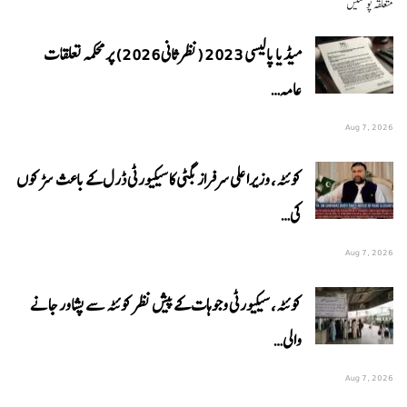
متعلقہ پوسٹیں
میڈیا پالیسی 2023 (نظرثانی 2026) پر محکمہ تعلقات
عامہ…
Aug 7, 2026
کوئٹہ، وزیراعلی سرفراز بگٹی کا سیکیورٹی ڈرل کے باعث سڑکوں
کی…
Aug 7, 2026
کوئٹہ، سیکیورٹی وجوہات کے پیش نظر کوئٹہ سے پشاور جانے
والی…
Aug 7, 2026