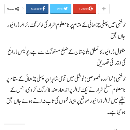
Facebook
Twitter
Google+
Share
نوشکی میں پہلی چڑھائی کے مقام پر نامعلوم افراد کی فائرنگ، ٹرالر ڈرائیور
جاں بحق
مقتول ڈرائیور کا تعلق بلوچستان کے ضلع مستونگ سے ہے، پولیس ذرائع
کی ابتدائی تصدیق
نوشکی(نمائندہ خصوصی)نوشکی میں قومی شاہراہ پر پہلی چڑھائی کے مقام پر
نامعلوم مسلح افراد نے ایک ٹرالر پر اندھا دھند فائرنگ کر دی، جس کے
نتیجے میں ٹرالر ڈرائیور موقع پر ہی زخموں کی تاب نہ لاتے ہوئے جاں بحق
ہو گیا ہے۔