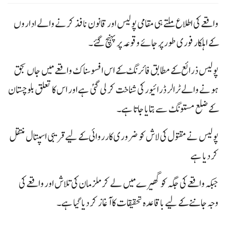
واقعے کی اطلاع ملتے ہی مقامی پولیس اور قانون نافذ کرنے والے اداروں
کے اہلکار فوری طور پر جائے وقوعہ پر پہنچ گئے۔
پولیس ذرائع کے مطابق فائرنگ کے اس افسوسناک واقعے میں جاں بحق
ہونے والے ٹرالر ڈرائیور کی شناخت کر لی گئی ہے اور اس کا تعلق بلوچستان
کے ضلع مستونگ سے بتایا جاتا ہے۔
پولیس نے مقتول کی لاش کو ضروری کارروائی کے لیے قریبی اسپتال منتقل
کر دیا ہے
جبکہ واقعے کی جگہ کو گھیرے میں لے کر ملزمان کی تلاش اور واقعے کی
وجہ جاننے کے لیے باقاعدہ تحقیقات کا آغاز کر دیا گیا ہے۔