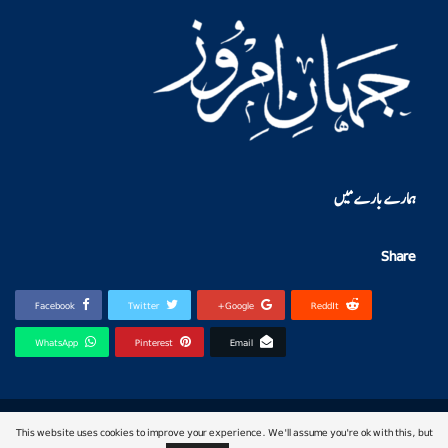
ہمارے بارے میں
Share
Facebook
Twitter
Google+
ReddIt
WhatsApp
Pinterest
Email
© 2026 - jahan-e-imroz. All Rights Reserved.
This website uses cookies to improve your experience. We'll assume you're ok with this, but
Website Design:
https://www.facebook.com/QAIDigital