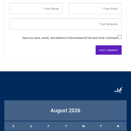
Save my name, email, and website in this browser for the next time I comment.
کلینڈر
August 2026
S
S
F
T
W
T
M