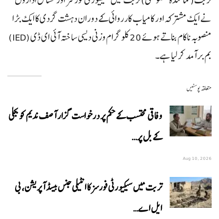
نے ایک مشترکہ اور کامیاب کارروائی کے دوران دہشت گردی کا ایک بڑا
منصوبہ ناکام بناتے ہوئے 20 کلو گرام وزنی دیسی ساختہ آئی ای ڈی (IED)
بم برآمد کر لیا ہے۔
متعلقہ پوسٹیں
وفاقی محتسب کے حکم پر درخواست گزار آصف ندیم کو بجلی
کے بل پر…
Aug 10, 2026
تربت میں سیکیورٹی فورسز کا انٹیلی جنس بیسڈ آپریشن، بی
ایل اے…