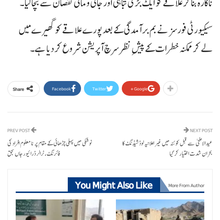
ناکارہ بنا کر علاقے کو ایک بڑی تباہی اور جانی و مالی نقصان سے بچا لیا۔
سیکیورٹی فورسز نے بم برآمدگی کے بعد پورے علاقے کو گھیرے میں
لے کر ممکنہ خطرات کے پیشِ نظر سرچ آپریشن شروع کر دیا ہے۔
Facebook
Twitter
Google+
Share
PREV POST
NEXT POST
عیدالاضحی سے قبل کوئٹہ میں غیر اعلانیہ لوڈشیڈنگ کا
نوشکی میں پہلی چڑھائی کے مقام پر نامعلوم افراد کی
بحران شدت اختیار کر گیا
فائرنگ، ٹرالر ڈرائیور جاں بحق
You Might Also Like
More From Author