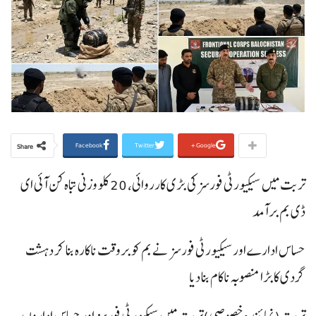
Facebook
Twitter
Google+
Share
تربت میں سیکیورٹی فورسز کی بڑی کارروائی، 20 کلو وزنی تباہ کن آئی ای
ڈی بم برآمد
حساس ادارے اور سیکیورٹی فورسز نے بم کو بروقت ناکارہ بنا کر دہشت
گردی کا بڑا منصوبہ ناکام بنا دیا
تربت(نمائندہ خصوصی)تربت میں سیکیورٹی فورسز اور حساس اداروں