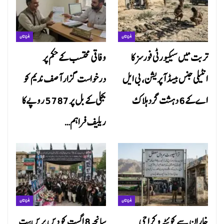
بلوچستان
بلوچستان
تربت میں سیکیورٹی فورسز کا
وفاقی محتسب کے حکم پر
انٹیلی جنس بیسڈ آپریشن، بی ایل
درخواست گزار آصف ندیم کو
اے کے 6 دہشت گرد ہلاک
بجلی کے بل پر 5787 روپے کا
ریلیف فراہم…
بلوچستان
بلوچستان
خاران سے کوئٹہ و کراچی
سانحہ 8 اگست کو دس برس بیت