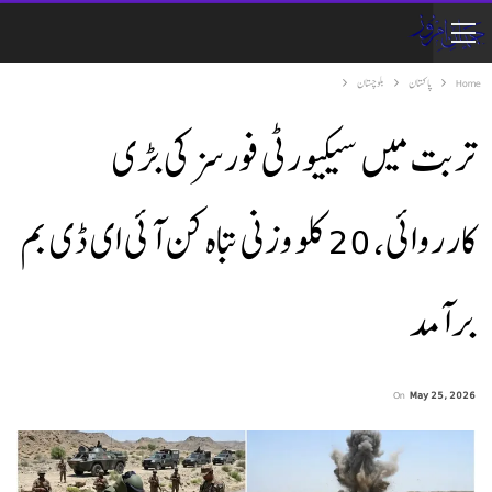
Home
پاکستان
بلوچستان
تربت میں سیکیورٹی فورسز کی بڑی
کارروائی، 20 کلو وزنی تباہ کن آئی ای ڈی بم
برآمد
On
May 25, 2026