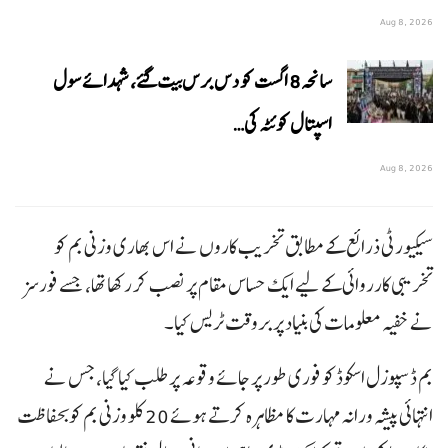
Aug 8, 2026
سانحہ 8 اگست کو دس برس بیت گئے، شہدائے سول
اسپتال کوئٹہ کی…
Aug 8, 2026
سیکیورٹی ذرائع کے مطابق تخریب کاروں نے اس بھاری وزنی بم کو
تخریبی کارروائی کے لیے ایک حساس مقام پر نصب کر رکھا تھا، جسے فورسز
نے خفیہ معلومات کی بنیاد پر بروقت ٹریس کیا۔
بم ڈسپوزل اسکوڈ کو فوری طور پر جائے وقوعہ پر طلب کیا گیا، جس نے
انتہائی پیشہ ورانہ مہارت کا مظاہرہ کرتے ہوئے 20 کلو وزنی بم کو بحفاظت