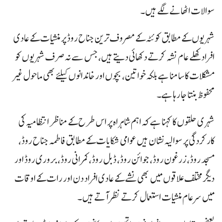
سوالات اٹھانے لگے ہیں۔
شہریوں کے مطابق کوئٹہ کے مصروف ترین جناح روڈ پر منشیات کے عادی
افراد کھلے عام نشہ کرتے دکھائی دیتے ہیں، جس سے نہ صرف شہریوں کو
مشکلات کا سامنا ہے بلکہ خواتین، بچوں اور خاندانوں کیلئے بھی ماحول غیر
محفوظ بنتا جا رہا ہے۔
شہری حلقوں کا کہنا ہے کہ اہم شاہراہ پر اس طرح کے مناظر انتظامیہ کی
کارکردگی پر سوالیہ نشان ہیں عوامی شکایات کے مطابق فاطمہ جناح روڈ،
مسجد روڈ، زرغون روڈ، جوائن روڈ، ڈبل روڈ، کمرانی روڈ، بروری روڈ اور
دیگر مختلف علاقوں میں بھی نشے کے عادی افراد دن اور رات کے اوقات
میں سرعام منشیات استعمال کرتے نظر آتے ہیں۔