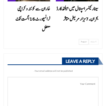
سینار کینسر اسپتال میں ہیلتھ کارڈ
خاران سے کوئٹہ و کراچی
بحران، 7 ہزار مریض متاثر
ٹرانسپورٹ 16 اگست تک
معطل
NEXT
PREV
LEAVE A REPLY
Your email address will not be published.