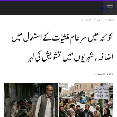
Home
پاکستان
بلوچستان
کوئٹہ میں سرعام منشیات کے استعمال میں
اضافہ، شہریوں میں تشویش کی لہر
On
May 25, 2026