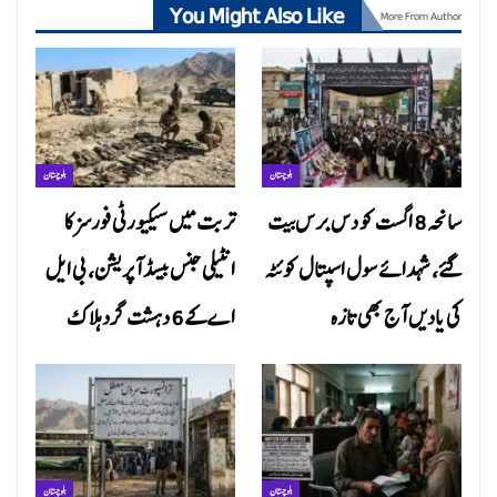
You Might Also Like
More From Author
بلوچستان
بلوچستان
سانحہ 8 اگست کو دس برس بیت
تربت میں سیکیورٹی فورسز کا
گئے، شہدائے سول اسپتال کوئٹہ
انٹیلی جنس بیسڈ آپریشن، بی ایل
کی یادیں آج بھی تازہ
اے کے 6 دہشت گرد ہلاک
بلوچستان
بلوچستان