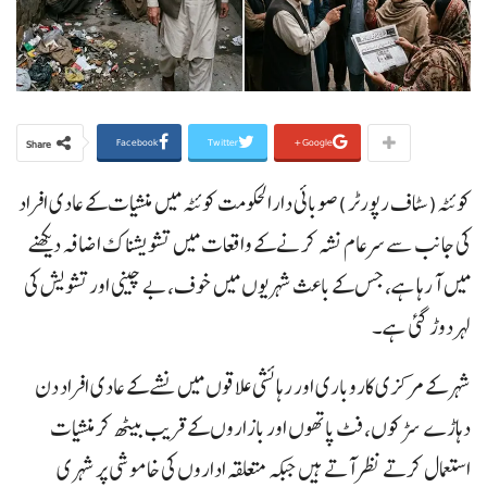
Facebook
Twitter
Google+
Share
کوئٹہ(سٹاف رپورٹر )صوبائی دارالحکومت کوئٹہ میں منشیات کے عادی افراد
کی جانب سے سرعام نشہ کرنے کے واقعات میں تشویشناک اضافہ دیکھنے
میں آ رہا ہے، جس کے باعث شہریوں میں خوف، بے چینی اور تشویش کی
لہر دوڑ گئی ہے۔
شہر کے مرکزی کاروباری اور رہائشی علاقوں میں نشے کے عادی افراد دن
دہاڑے سڑکوں، فٹ پاتھوں اور بازاروں کے قریب بیٹھ کر منشیات
استعمال کرتے نظر آتے ہیں جبکہ متعلقہ اداروں کی خاموشی پر شہری