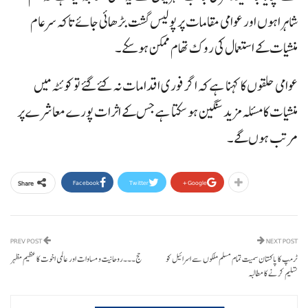
شاہراہوں اور عوامی مقامات پر پولیس گشت بڑھائی جائے تاکہ سرعام
منشیات کے استعمال کی روک تھام ممکن ہو سکے۔
عوامی حلقوں کا کہنا ہے کہ اگر فوری اقدامات نہ کئے گئے تو کوئٹہ میں
منشیات کا مسئلہ مزید سنگین ہو سکتا ہے جس کے اثرات پورے معاشرے پر
مرتب ہوں گے۔
Facebook
Twitter
Google+
Share
PREV POST
NEXT POST
ٹرمپ کا پاکستان سمیت تمام مسلم ملکوں سے اسرائیل کو
حج۔۔۔روحانیت و مساوات اور عالمی اخوت کا عظیم مظہر
تسلیم کرنے کا مطالبہ