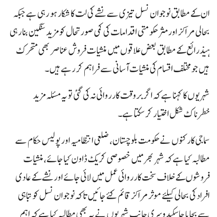
ان کے مطابق نوجوان نسل تیزی سے نشے کی لت کا شکار ہو رہی ہے جبکہ
بحالی مراکز اور مثر حکومتی اقدامات کی کمی صورتحال کو مزید سنگین بنا رہی
ہیذرائع کے مطابق بعض علاقوں میں منشیات فروش عناصر بھی متحرک
ہیں جو مختلف اقسام کی منشیات آسانی سے فراہم کر رہے ہیں۔
شہریوں کا کہنا ہے کہ اگر بروقت کارروائی نہ کی گئی تو یہ مسئلہ مزید
خطرناک شکل اختیار کر سکتا ہے۔
سماجی کارکنوں نے حکومت بلوچستان، ضلعی انتظامیہ اور پولیس حکام سے
مطالبہ کیا ہے کہ شہر بھر میں خصوصی کریک ڈاون کیا جائے، منشیات
فروشوں کے خلاف سخت کارروائی عمل میں لائی جائے اور نشے کے عادی
افراد کی بحالی کیلئے موثر مراکز قائم کئے جائیں تاکہ نوجوان نسل کو تباہی
سے بچایا جا سکیدوسری جانب شہریوں نے یہ بھی مطالبہ کیا ہے کہ اہم