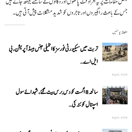
بعض مقامات پر یہ افراد فٹ پاتھوں اور دکانوں کے سامنے بیٹھ جاتے ہیں
جس کے باعث راہگیروں اور تاجروں کو شدید مشکلات پیش آتی ہیں۔
متعلقہ پوسٹیں
تربت میں سیکیورٹی فورسز کا انٹیلی جنس بیسڈ آپریشن، بی
ایل اے…
Aug 8, 2026
سانحہ 8 اگست کو دس برس بیت گئے، شہدائے سول
اسپتال کوئٹہ کی…
Aug 8, 2026