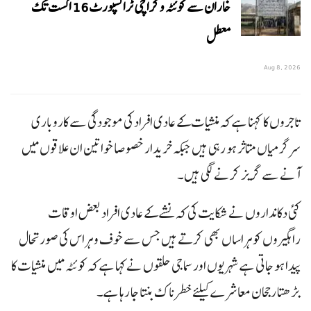
خاران سے کوئٹہ و کراچی ٹرانسپورٹ 16 اگست تک
معطل
Aug 8, 2026
تاجروں کا کہنا ہے کہ منشیات کے عادی افراد کی موجودگی سے کاروباری
سرگرمیاں متاثر ہو رہی ہیں جبکہ خریدار خصوصا خواتین ان علاقوں میں
آنے سے گریز کرنے لگی ہیں۔
کئی دکانداروں نے شکایت کی کہ نشے کے عادی افراد بعض اوقات
راہگیروں کو ہراساں بھی کرتے ہیں جس سے خوف و ہراس کی صورتحال
پیدا ہو جاتی ہے شہریوں اور سماجی حلقوں نے کہا ہے کہ کوئٹہ میں منشیات کا
بڑھتا رجحان معاشرے کیلئے خطرناک بنتا جا رہا ہے۔