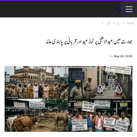
Home
دنیا
ایشیاء
بھارت میں عیدالاضحی پر نمازعید اور قربانی پر پابندی عائد
On
May 26, 2026