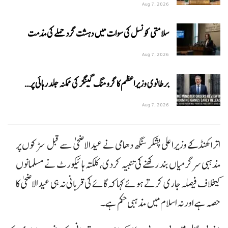
Aug 7, 2026
سلامتی کونسل کی سوات میں دہشت گرد حملے کی مذمت
Aug 7, 2026
برطانوی وزیراعظم کا گرومنگ گینگز کی ممکنہ جلد رہائی پر…
Aug 7, 2026
اتراکھنڈ کے وزیراعلی پشکر سنگھ دھامی نے عیدالاضحی سے قبل سڑکوں پر
مذہبی سرگرمیاں بند رکھنے کی تنبیہ کردی، کلکتہ ہائیکورٹ نے مسلمانوں
کیخلاف فیصلہ جاری کرتے ہوئے کہا کہ گائے کی قربانی نہ ہی عیدالاضحی کا
حصہ ہے اور نہ اسلام میں مذہبی حکم ہے۔