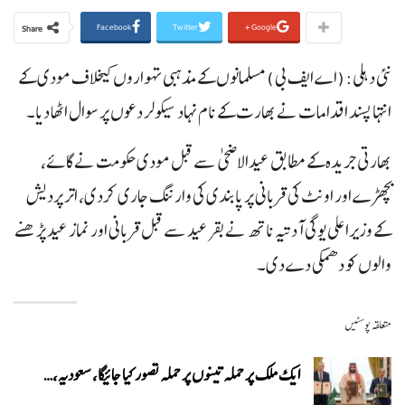
Facebook
Twitter
Google+
Share
نئی دہلی: (اے ایف بی ) مسلمانوں کے مذہبی تہواروں کیخلاف مودی کے
انتہا پسند اقدامات نے بھارت کے نام نہاد سیکولر دعوں پر سوال اٹھا دیا۔
بھارتی جریدہ کے مطابق عیدالاضحی سے قبل مودی حکومت نے گائے،
بچھڑے اور اونٹ کی قربانی پر پابندی کی وارننگ جاری کردی، اتر پردیش
کے وزیراعلی یوگی آدتیہ ناتھ نے بقرعید سے قبل قربانی اور نماز عید پڑھنے
والوں کو دھمکی دے دی۔
متعلقہ پوسٹیں
ایک ملک پر حملہ تینوں پر حملہ تصور کیا جائیگا، سعودیہ،…