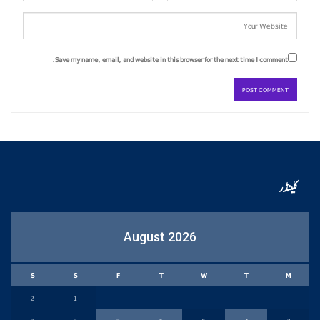
Save my name, email, and website in this browser for the next time I comment.
کلینڈر
August 2026
S
S
F
T
W
T
M
2
1