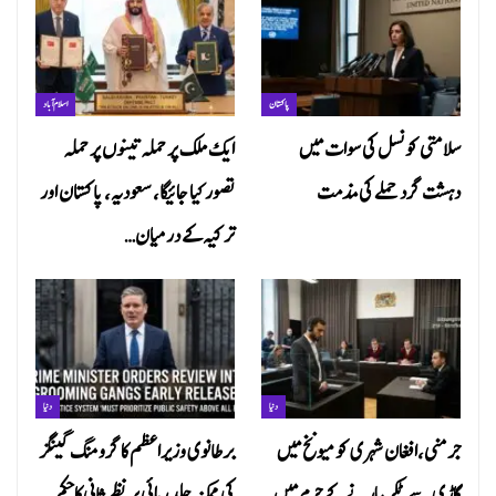
پاکستان
اسلام آباد
سلامتی کونسل کی سوات میں
ایک ملک پر حملہ تینوں پر حملہ
دہشت گرد حملے کی مذمت
تصور کیا جائیگا، سعودیہ، پاکستان اور
ترکیہ کے درمیان…
دنیا
دنیا
جرمنی،افغان شہری کو میونخ میں
برطانوی وزیراعظم کا گرومنگ گینگز
گاڑی سے ٹکر مارنے کے جرم میں
کی ممکنہ جلد رہائی پر نظرثانی کاحکم