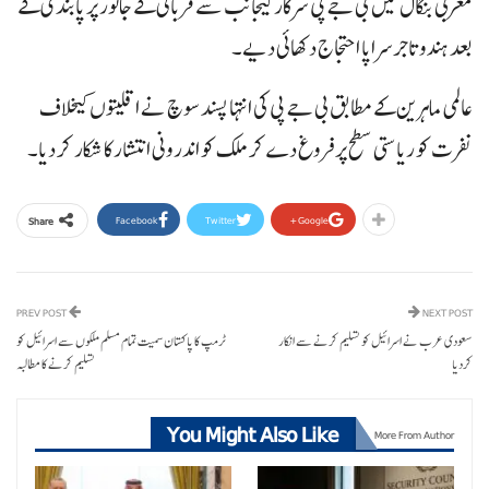
مغربی بنگال میں بی جے پی سرکار کیجانب سے قربانی کے جانور پر پابندی کے
بعد ہندو تاجرسراپا احتجاج دکھائی دیے۔
عالمی ماہرین کے مطابق بی جے پی کی انتہا پسند سوچ نے اقلیتوں کیخلاف
نفرت کو ریاستی سطح پر فروغ دے کر ملک کو اندرونی انتشار کا شکار کر دیا۔
Facebook
Twitter
Google+
Share
PREV POST
NEXT POST
سعودی عرب نے اسرائیل کو تسلیم کرنے سے انکار
ٹرمپ کا پاکستان سمیت تمام مسلم ملکوں سے اسرائیل کو
کردیا
تسلیم کرنے کا مطالبہ
You Might Also Like
More From Author