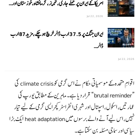
امریکا کے ایران پر حملے جاری،تبریز، کرمانشاہ،خوزستان اور…
Jul 22, 2026
ایران جنگ پر 37.5 ارب ڈالر خرچ ہوچکے،مزید87 ارب
ڈالر…
Jul 22, 2026
اقوامِ متحدہ کے موسمیاتی حکام نے اس گرمی کو climate crisis کی
“brutal reminder” قرار دیا ہے۔ ماہرین کے مطابق یورپ کی
عمارتیں، اسکول، اسپتال اور شہری انفراسٹرکچر ایسی گرمی کے لیے تیار
نہیں، اس لیے آنے والے برسوں میں heat adaptation ایک بڑا
سیاسی اور سماجی مسئلہ بن سکتا ہے۔