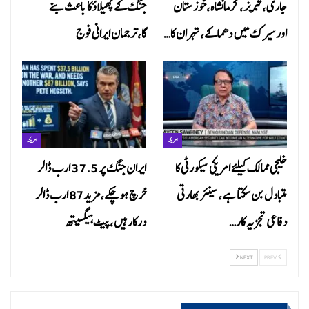
جاری،تبریز، کرمانشاہ،خوزستان
جنگ کے پھیلاؤ کا باعث بنے
اور سیرک میں دھماکے، تہران کا…
گا،ترجمان ایرانی فوج
امریکہ
امریکہ
خلیجی ممالک کیلئے امریکی سیکورٹی کا
ایران جنگ پر 37.5 ارب ڈالر
متبادل بن سکتا ہے ،سینئر بھارتی
خرچ ہوچکے،مزید87 ارب ڈالر
دفاعی تجزیہ کار…
درکارہیں،پیٹ ہیگسیتھ
NEXT
PREV