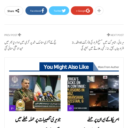
Facebook
Twitter
Google+
Share
PREV POST
NEXT POST
ہرنائی: شاہرگ میں مسلح افراد کی فائرنگ کا واقعہ، 3
حج کے آخری مناسک شدید گرمی میں ادا؛ دنیا بھر میں
افراد جاں بحق، 2 زخمی، علاقے میں کشیدگی
عید الاضحیٰ منائی گئی
You Might Also Like
More From Author
دنیا
دنیا
امریکا کے ایران پر حملے
جوہری تنصیبات پر حملہ خطے میں