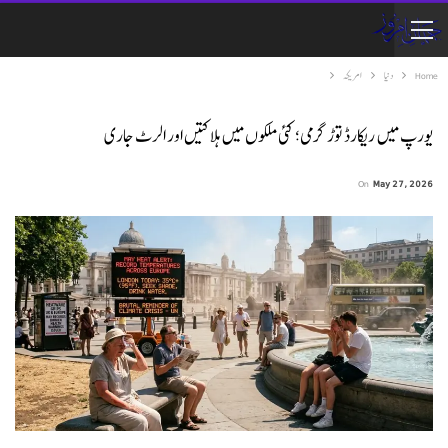
Home
دنیا
امریکہ
یورپ میں ریکارڈ توڑ گرمی؛ کئی ملکوں میں ہلاکتیں اور الرٹ جاری
On
May 27, 2026