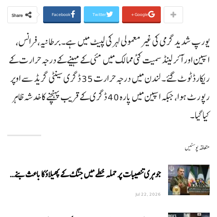
Facebook
Twitter
Google+
Share
یورپ شدید گرمی کی غیر معمولی لہر کی لپیٹ میں ہے۔ برطانیہ، فرانس،
اسپین اور آئرلینڈ سمیت کئی ممالک میں مئی کے مہینے کے درجہ حرارت کے
ریکارڈ ٹوٹ گئے۔ لندن میں درجہ حرارت 35 ڈگری سینٹی گریڈ سے اوپر
رپورٹ ہوا، جبکہ اسپین میں پارہ 40 ڈگری کے قریب پہنچنے کا خدشہ ظاہر
کیا گیا۔
متعلقہ پوسٹیں
جوہری تنصیبات پر حملہ خطے میں جنگ کے پھیلاؤ کا باعث بنے…
Jul 22, 2026