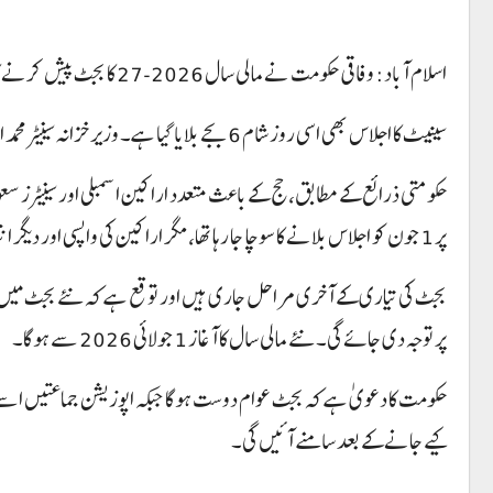
اسلام آباد: وفاقی حکومت نے مالی سال 2026-27 کا بجٹ پیش کرنے کا حتمی فیصلہ کر لیا ہے۔ صدرِ پاکستان آصف علی زرداری نے قومی اسمبلی کا بجٹ اجلاس جمعہ 5 جون 2026 کو شام 5 بجے طلب کر لیا ہے۔
سینیٹ کا اجلاس بھی اسی روز شام 6 بجے بلایا گیا ہے۔ وزیر خزانہ سینیٹر محمد اورنگزیب 5 جون کو قومی اسمبلی میں بجٹ پیش کریں گے۔
حکومتی ذرائع کے مطابق، حج کے باعث متعدد اراکین اسمبلی اور سینیٹرز 
پر 1 جون کو اجلاس بلانے کا سوچا جا رہا تھا، مگر اراکین کی واپسی اور دیگر انتظامی وجوہات کے پیش نظر تاریخ کو 5 جون کر دیا گیا۔
بجٹ کی تیاری کے آخری مراحل جاری ہیں اور توقع ہے کہ نئے بجٹ میں مع
پر توجہ دی جائے گی۔ نئے مالی سال کا آغاز 1 جولائی 2026 سے ہو گا۔
کیے جانے کے بعد سامنے آئیں گی۔