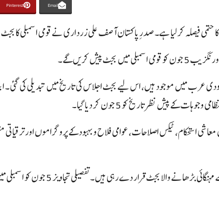
Pinterest
Email
سعودی عرب میں موجود ہیں، اس لیے بجٹ اجلاس کی تاریخ میں تبدیلی کی گئی۔ اب
اشی استحکام، ٹیکس اصلاحات، عوامی فلاح و بہبود کے پروگراموں اور ترقیاتی 
حکومت کا دعویٰ ہے کہ بجٹ عوام دوست ہو گا جبکہ اپوزیشن جماعتیں اسے مہنگائی بڑھانے والا بجٹ قرار دے رہی