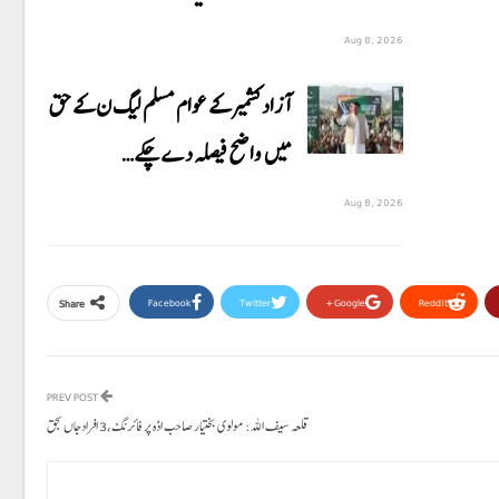
Aug 8, 2026
آزاد کشمیر کے عوام مسلم لیگ ن کے حق
میں واضح فیصلہ دے چکے…
Aug 8, 2026
Facebook
Twitter
Google+
ReddIt
Share
PREV POST
قلعہ سیف اللہ: مولوی بختیار صاحب اڈہ پر فائرنگ،3 افرادجاں بحق