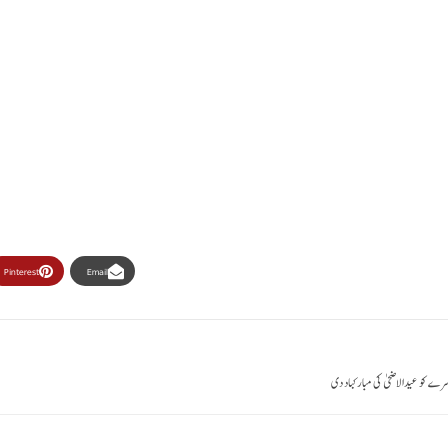
Pinterest
Email
رے کو عیدالاضحیٰ کی مبارکباد دی