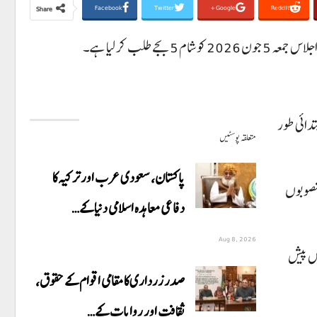
Facebook
Twitter
Google+
ReddIt
Share
تدائی طور
متعلقہ پوسٹیں
پاکستان، سعودی عرب اور ترکیہ کا
منصوبوں
دفاعی معاہدہ اسلامی دنیا کے…
Aug 8, 2026
 ہیں۔ تفصیلی تجاویز 5 جون کو اسمبلی میں پیش
صدر زرداری کا مقامی اقوام کے حقوق،
ثقافت اور روایات کے…