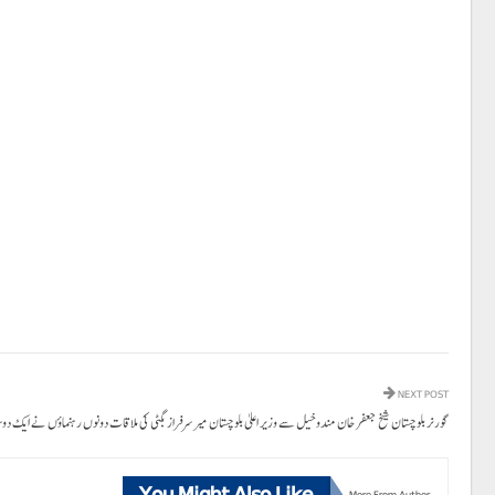
NEXT POST
گورنر بلوچستان شیخ جعفر خان مندوخیل سے وزیر اعلیٰ بلوچستان میر سرفراز بگٹی کی ملاقات دونوں رہنماؤں نے ایک دوس
You Might Also Like
More From Author