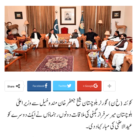
Facebook
Twitter
Google+
Share
کوئٹہ (خ ن) گورنر بلوچستان شیخ جعفر خان مندوخیل سے وزیر اعلیٰ
بلوچستان میر سرفراز بگٹی کی ملاقات دونوں رہنماؤں نے ایک دوسرے کو
عیدالاضحیٰ کی مبارکباد دی۔