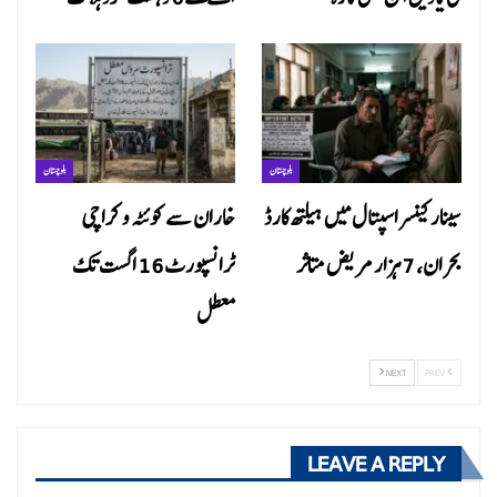
بلوچستان
بلوچستان
سینار کینسر اسپتال میں ہیلتھ کارڈ
خاران سے کوئٹہ و کراچی
بحران، 7 ہزار مریض متاثر
ٹرانسپورٹ 16 اگست تک
معطل
NEXT
PREV
LEAVE A REPLY