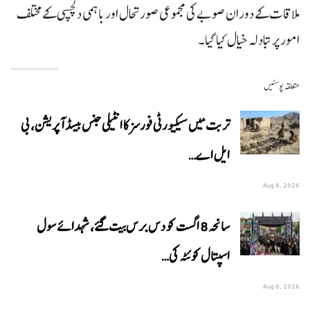
ملاقات کے دوران صوبے کی مجموعی صورتحال اور باہمی دلچسپی کے مختلف
امور پر تبادلہ خیال کیا گیا۔
متعلقہ پوسٹیں
تربت میں سیکیورٹی فورسز کا انٹیلی جنس بیسڈ آپریشن، بی
ایل اے…
Aug 8, 2026
سانحہ 8 اگست کو دس برس بیت گئے، شہدائے سول
اسپتال کوئٹہ کی…
Aug 8, 2026