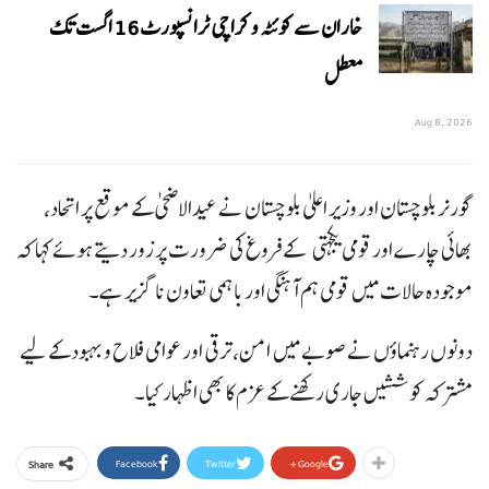
خاران سے کوئٹہ و کراچی ٹرانسپورٹ 16 اگست تک
معطل
Aug 8, 2026
گورنر بلوچستان اور وزیر اعلیٰ بلوچستان نے عیدالاضحیٰ کے موقع پر اتحاد،
بھائی چارے اور قومی یکجہتی کے فروغ کی ضرورت پر زور دیتے ہوئے کہا کہ
موجودہ حالات میں قومی ہم آہنگی اور باہمی تعاون ناگزیر ہے۔
دونوں رہنماؤں نے صوبے میں امن، ترقی اور عوامی فلاح و بہبود کے لیے
مشترکہ کوششیں جاری رکھنے کے عزم کا بھی اظہار کیا۔
Facebook
Twitter
Google+
Share