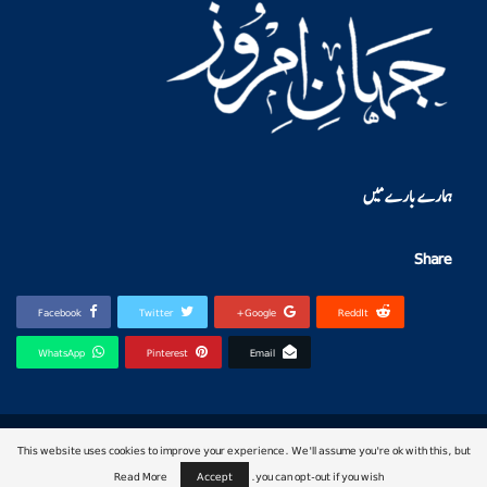
ہمارے بارے میں
Share
Facebook
Twitter
Google+
ReddIt
WhatsApp
Pinterest
Email
© 2026 - jahan-e-imroz. All Rights Reserved.
This website uses cookies to improve your experience. We'll assume you're ok with this, but
Website Design:
https://www.facebook.com/QAIDigital
Read More
Accept
you can opt-out if you wish.