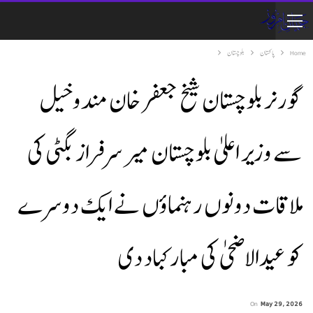
Home
پاکستان
بلوچستان
گورنر بلوچستان شیخ جعفر خان مندوخیل
سے وزیر اعلیٰ بلوچستان میر سرفراز بگٹی کی
ملاقات دونوں رہنماؤں نے ایک دوسرے
کو عیدالاضحیٰ کی مبارکباد دی
On
May 29, 2026