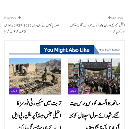
PREV POST
NEXT POST
الیکشن مہم کے دوران جنید اکبر زیر حراست، گلگت بلتستان
صدرِ پاکستان نے مالی سال 2026-27 کا بجٹ اجلاس
بدر کردیا گیا
5 جون کو طلب کر لیا
You Might Also Like
More From Author
بلوچستان
بلوچستان
سانحہ 8 اگست کو دس برس بیت
تربت میں سیکیورٹی فورسز کا
گئے، شہدائے سول اسپتال کوئٹہ
انٹیلی جنس بیسڈ آپریشن، بی ایل
کی یادیں آج بھی تازہ
اے کے 6 دہشت گرد ہلاک