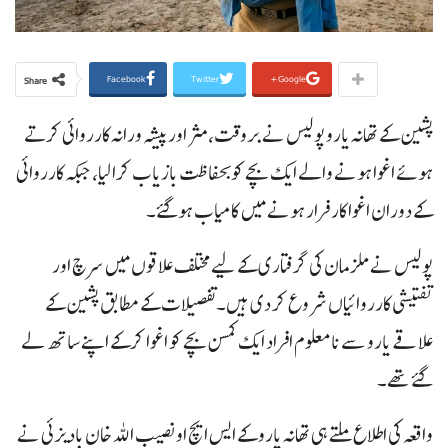
Facebook
Twitter
Google+
Share
پشین کے تھانہ یارو پولیس نے بروقت، مثر اور پیشہ ورانہ کارروائی کرتے
ہوئے اغوا ہونے والے ایک بچے کو بحفاظت بازیاب کرا لیا، جبکہ کارروائی
کے دوران اغوا کار فرار ہونے میں کامیاب ہوگئے۔
پولیس نے ملزمان کی گرفتاری کے لیے مختلف علاقوں میں سرچ اور
تفتیشی کارروائیاں شروع کر دی ہیں۔تفصیلات کے مطابق پشین کے
علاقے یارو سے نامعلوم افراد ایک کمسن بچے کو اغوا کرکے اپنے ساتھ لے
گئے تھے۔
واقعہ کی اطلاع ملتے ہی تھانہ یارو کے ایس ایچ او نصیب اللہ خان بادیزئی نے