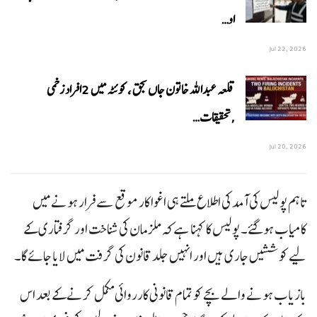
او…
Jul 22, 2026
قلعہ عبداللہ خاتون جاں بحق ، کوئٹہ میں 2افراد زخمی
,تحقیقات…
Jul 20, 2026
تاہم پولیس کی آمد کی اطلاع ملتے ہی اغوا کار موقع سے فرار ہونے میں
کامیاب ہوگئے۔ پولیس کا کہنا ہے کہ ملزمان کی شناخت اور گرفتاری کے
لیے کوششیں جاری ہیں اور انہیں جلد قانون کی گرفت میں لایا جائے گا۔
بازیاب ہونے والے بچے کو تمام قانونی کارروائی مکمل کرنے کے بعد اس