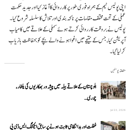
اپنی پولیس ٹیم کے ہمراہ فوری طور پر کارروائی کا آغاز کیا اور جدید حکمت
عملی کے تحت مختلف مقامات پر ناکہ بندی اور تلاش کا سلسلہ شروع کیا۔
پولیس نے بروقت کارروائی کرتے ہوئے سملی کے علاقے میں کامیاب
آپریشن کیا، جس کے نتیجے میں اغوا ہونے والے بچے کو بحفاظت بازیاب
کر لیا گیا۔
متعلقہ پوسٹیں
بلوچستان کے علاقے بیلہ میں پیشہ ور بھکاریوں کی یلغار،
چوری…
Jul 22, 2026
غفلت اور بدانتظامی ثابت ہونے پر سابق ایکٹنگ ایس ڈی پی