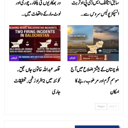
سابق ایکٹنگ ایس ڈی پی او تربت
ور بھکاریوں کی یلغار، چوری اور
انسپکٹر پولیس سروس سے…
لوٹ مار کے واقعات میں…
بلوچستان
بلوچستان
بلوچستان کے بیشتر اضلاع میں آج
قلعہ عبداللہ خاتون جاں بحق ،
موسم گرم اور مرطوب رہنے کا
کوئٹہ میں 2افراد زخمی ,تحقیقات
امکان
جاری
NEXT
PREV