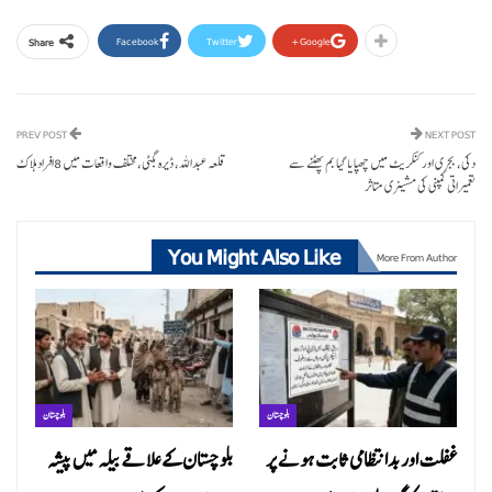
Facebook
Twitter
Google+
Share
PREV POST
NEXT POST
دکی، بجری اور کنکریٹ میں چھپایا گیا بم پھٹنے سے
قلعہ عبداللہ، ڈیرہ بگٹی،مختلف واقعات میں 8افراد ہلاک
تعمیراتی کمپنی کی مشینری متاثر
You Might Also Like
More From Author
بلوچستان
بلوچستان
غفلت اور بدانتظامی ثابت ہونے پر
بلوچستان کے علاقے بیلہ میں پیشہ