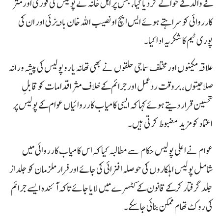
کے والد کے حوالے کر دیا گیا، جس پر اہل خانہ نے پولیس کی فوری اور مثر
کارروائی کو سراہتے ہوئے ایس ایچ او نصیب اللہ خان بادیزئی اور ان کی
پوری ٹیم کا شکریہ ادا کیا۔
علاقہ مکینوں اور مختلف سماجی حلقوں نے بھی تھانہ یارو پولیس کی پیشہ ورانہ
صلاحیتوں، بروقت ردعمل اور جرائم کے خلاف مثر اقدامات کو قابلِ
تحسین قرار دیتے ہوئے کہا کہ ایسی کامیاب کارروائیاں عوام کے پولیس پر
اعتماد کو مزید مضبوط کرتی ہیں۔
عوام نے اعلی پولیس حکام سے مطالبہ کیا کہ اس کامیاب کارروائی میں
شامل پولیس اہلکاروں کی حوصلہ افزائی کی جائے اور فرار ملزمان کو جلد از
جلد گرفتار کرکے قانون کے کٹہرے میں لایا جائے تاکہ آئندہ ایسے جرائم
کی روک تھام ممکن بنائی جا سکے۔