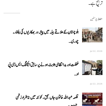
ترجیح ہے۔
متعلقہ پوسٹیں
بلوچستان کے علاقے بیلہ میں پیشہ ور بھکاریوں کی یلغار،
چوری…
Jul 22, 2026
غفلت اور بدانتظامی ثابت ہونے پر سابق ایکٹنگ ایس ڈی پی
او…
Jul 22, 2026
قلعہ عبداللہ خاتون جاں بحق ، کوئٹہ میں 2افراد زخمی