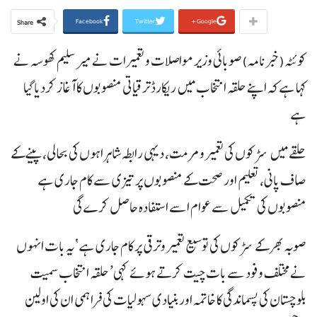
Facebook
Twitter
Google+
Share
کوئٹہ(خبرنامہ)صوبائی وزیر مواصلات و تعمیرات نے میر سلیم کھوسہ نے
کہا ہے کہ اپنے حلقہ انتخاب میں ریکارڈ ترقیاتی منصوبوں کا آغاز کردیاگیا
ہے
حلقے میں سڑکوں کی تعمیر و مرمت، دیہی رابطہ شاہراہوں کی بحالی، پینے کے
صاف پانی، تعلیم اور صحت کے منصوبوں پر تیزی سے کام جاری ہے
منصوبوں کی تکمیل سے عوام اسے استفادہ حاصل کرے گی
صوبہ بھر کے سڑکوں کی توسیع تعمیر وترقی پر کام جاری ہے ‘یہ بات انہوں
نے مختلف وفود سے بات چیت کرتے ہوئے کہی’ حلقہ انتخاب سمیت
بلوچستان کی پسماندگی کا خاتمہ اور بنیادی سہولیات کی فراہمی ان کی اولین