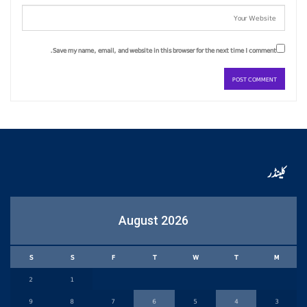
Save my name, email, and website in this browser for the next time I comment.
کلینڈر
August 2026
S
S
F
T
W
T
M
2
1
9
8
7
6
5
4
3