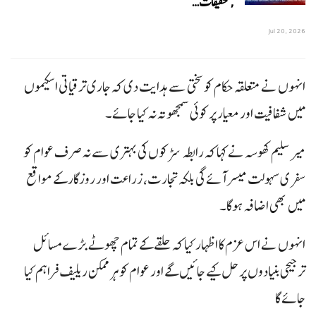
,تحقیقات…
Jul 20, 2026
انہوں نے متعلقہ حکام کو سختی سے ہدایت دی کہ جاری ترقیاتی اسکیموں
میں شفافیت اور معیار پر کوئی سمجھوتہ نہ کیا جائے۔
میر سلیم کھوسہ نے کہا کہ رابطہ سڑکوں کی بہتری سے نہ صرف عوام کو
سفری سہولت میسر آئے گی بلکہ تجارت، زراعت اور روزگار کے مواقع
میں بھی اضافہ ہوگا۔
انہوں نے اس عزم کا اظہار کیا کہ حلقے کے تمام چھوٹے بڑے مسائل
ترجیحی بنیادوں پر حل کیے جائیں گے اور عوام کو ہر ممکن ریلیف فراہم کیا
جائے گا