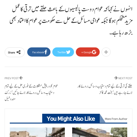
انہوں نے کہاکہ عوام دوست پالیسیوں کے باعث حلقے میں ترقی کا عمل
مزید مستحکم ہوگا جبکہ عوامی مسائل کے حل سے حکومت پر عوام کا اعتماد بھی
بڑھ رہا ہے۔
Facebook
Twitter
Google+
Share
PREV POST
NEXT POST
حلقے کی ترقی کے لیے تمام دستیاب وسائل بروئے کار
عوام کو درپیش مشکلات کے فوری حل کے لیے تمام
لائے جا رہے ہیں’ بخت محمد کاکڑ
دستیاب وسائل بروئے کار لائے جائیں’ زرک
مندوخیل
You Might Also Like
More From Author