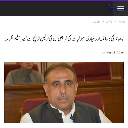
Home
پاکستان
بلوچستان
پسماندگی کا خاتمہ اور بنیادی سہولیات کی فراہمی ان کی اولین ترجیح ہے’میر سلیم کھوسہ
On
May 13, 2026