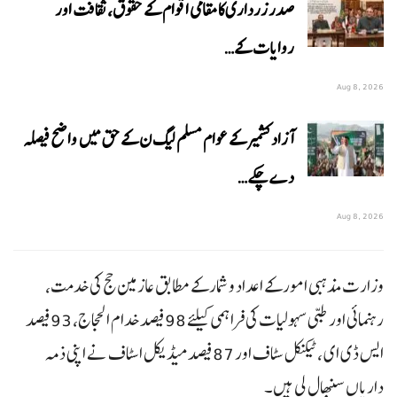
صدر زرداری کا مقامی اقوام کے حقوق، ثقافت اور
روایات کے…
Aug 8, 2026
آزاد کشمیر کے عوام مسلم لیگ ن کے حق میں واضح فیصلہ
دے چکے…
Aug 8, 2026
وزارت مذہبی امور کے اعداد و شمار کے مطابق عازمین حج کی خدمت،
رہنمائی اور طبی سہولیات کی فراہمی کیلئے 98فیصد خدام الحجاج، 93فیصد
ایس ڈی ای ، ٹیکنیکل سٹاف اور 87فیصد میڈیکل اسٹاف نے اپنی ذمہ
داریاں سنبھال لی ہیں۔