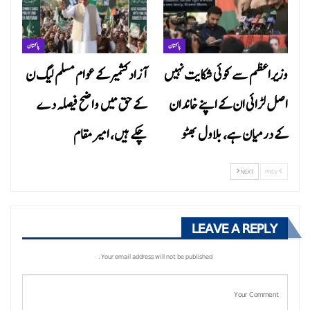
پاکستان
پاکستان
وزیراعظم سے کوئی شکایت نہیں
آزاد کشمیر کے عوام مسلم لیگ ن
اصل لڑائی ان کے اپنے خاندان
کے حق میں واضح فیصلہ دے
کے درمیان ہے، بلاول بھٹو
چکے ہیں، امیر مقام
NEXT
PREV
LEAVE A REPLY
Your email address will not be published.