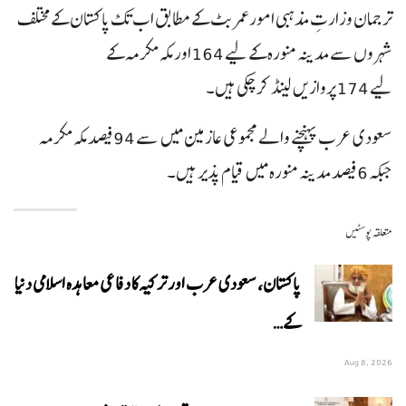
ترجمان وزارتِ مذہبی امورعمر بٹ کے مطابق اب تک پاکستان کے مختلف
شہروں سے مدینہ منورہ کے لیے 164اور مکہ مکرمہ کے
لیے 174پروازیں لینڈ کر چکی ہیں۔
سعودی عرب پہنچنے والے مجموعی عازمین میں سے 94فیصد مکہ مکرمہ
جبکہ 6فیصد مدینہ منورہ میں قیام پذیر ہیں۔
متعلقہ پوسٹیں
پاکستان، سعودی عرب اور ترکیہ کا دفاعی معاہدہ اسلامی دنیا
کے…
Aug 8, 2026