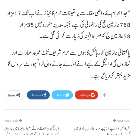
مسجد الحرام کے داخلی مقامات پر تعینات حرم گائیڈز نے اب تک 17ہزار
768عازمین حج کی رہنمائی کی ہے، جبکہ مدینہ منورہ میں 35ہزار
58عازمینِ حج کو صراط الجنہ کی زیارت کرائی گئی ہے۔
پاکستانی عازمین کو رہائش گاہوں سے حرم شریف تک عمرہ، عبادات اور
نمازوں کی ادائیگی کے لیے لانے اور لے جانے والی ٹرانسپورٹ سروس کو
مزید بہتر کر دیا گیا ہے۔
Facebook
Twitter
Google+
Share
PREV POST
NEXT POST
مٹی کا تیل 7 روپے 23 پیسے سستا، پٹرول پر لیوی میں
ڈیرہ بگٹی پیرکوہ کے علاقے لعلی ڈل ایریا میں بارودی
کمی، ڈیزل پر مزید اضافہ
سرنگ کے دھماکے کے نتیجے میں ایک چراوہاا شدید زخمی