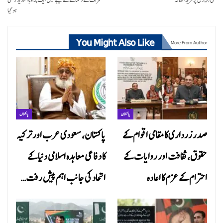
ہو گیا
You Might Also Like
More From Author
پاکستان
پاکستان
صدر زرداری کا مقامی اقوام کے
پاکستان، سعودی عرب اور ترکیہ
حقوق، ثقافت اور روایات کے
کا دفاعی معاہدہ اسلامی دنیا کے
احترام کے عزم کا اعادہ
اتحاد کی جانب اہم پیش رفت…