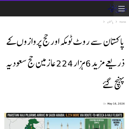
Home
پاکستان
پاکستان سے روٹ ٹو مکہ اور حج پروازوں کے
ذریعے مزید 6ہزار 224عازمین حج سعودیہ
پہنچ گئے
On
May 16, 2026