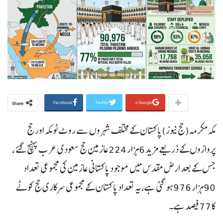
Facebook
Twitter
Google+
Share
مکہ مکرمہ(حج نیوز)پاکستان کے مختلف شہروں سے روٹ ٹو مکہ اور حج
پروازوں کے ذریعے مزید 6ہزار 224عازمین حج سعودی عرب پہنچ گئے ،
جس کے بعد ارض مقدس میں موجود پاکستانی عازمین کی مجموعی تعداد
90ہزار 976ہو گئی ہے،یہ تعداد پاکستان کے مجموعی سرکاری حج کوٹے
کا 77فیصد ہے۔