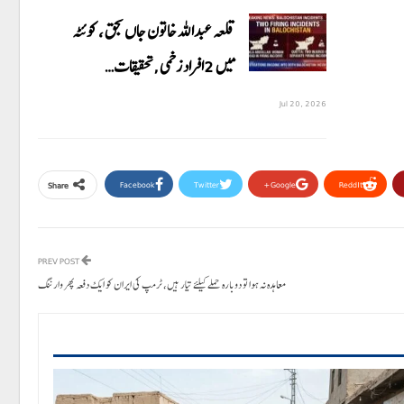
قلعہ عبداللہ خاتون جاں بحق ، کوئٹہ
میں 2افراد زخمی ,تحقیقات…
Jul 20, 2026
Facebook
Twitter
Google+
ReddIt
Share
PREV POST
معاہدہ نہ ہوا تو دوبارہ حملے کیلئے تیار ہیں، ٹرمپ کی ایران کو ایک دفعہ پھر وارننگ