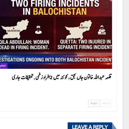
بلوچستان
قلعہ عبداللہ خاتون جاں بحق ، کوئٹہ میں 2افراد زخمی ,تحقیقات جاری
NEXT
PREV
LEAVE A REPLY