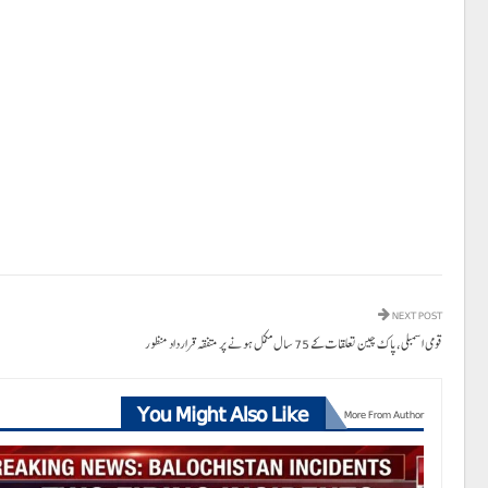
NEXT POST
قومی اسمبلی،پاک چین تعلقات کے 75 سال مکمل ہونے پر متفقہ قرارداد منظور
You Might Also Like
More From Author