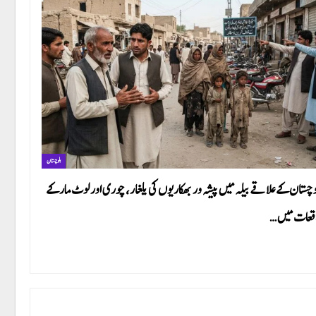
بلوچستان
وچستان کے علاقے بیلہ میں پیشہ ور بھکاریوں کی یلغار، چوری اور لوٹ مار کے
قعات میں…