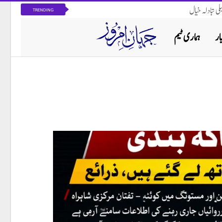
ی تبادلہ خیال
TRENDING
ار
ہماری ٹیم
پاکستان