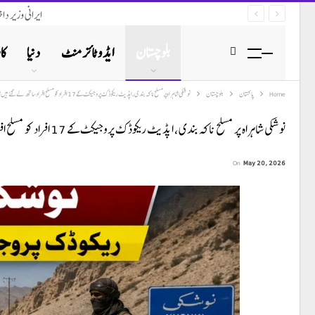
ایرانی وزیر د
بلوچستان
ایڈوٹائزمنٹ
دنیا
کا
Home
پاکستان
بلوچستان
نوشکی شاہراہ پر مسلح ناکہ بندی، اپڈ یٹ ریکوڈک پروجیکٹ کے 17 افراد کو مسلح افراد ساتھ لے گئے ہیں زرائع
نوشکی شاہراہ پر مسلح ناکہ بندی، اپڈ یٹ ریکوڈک پروجیکٹ کے 17 افراد کو مسلح افراد ساتھ لے گئے ہیں زرائع
On
May 20, 2026