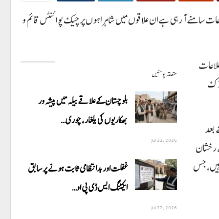
لاعات سامنے آ رہی ہے ان علاقوں میں شاہراہوں پر چیک پوائنٹس قائم و
 ساتھ لے جانے کی اطلاعات
متعلقہ پوسٹیں
وڈک
بلوچستان کے علاقے بیلہ میں پیشہ ور
بھکاریوں کی یلغار، چوری…
 بعد
Jul 22, 2026
، رخشان
 ہیں، جس
غفلت اور بدانتظامی ثابت ہونے پر سابق
ایکٹنگ ایس ڈی پی او…
Jul 22, 2026