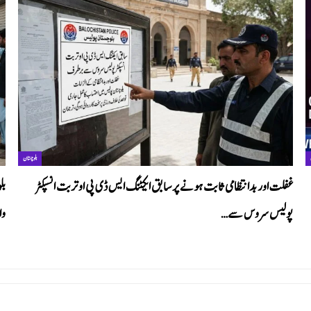
بلوچستان
غفلت اور بدانتظامی ثابت ہونے پر سابق ایکٹنگ ایس ڈی پی او تربت انسپکٹر
بل
پولیس سروس سے…
وا