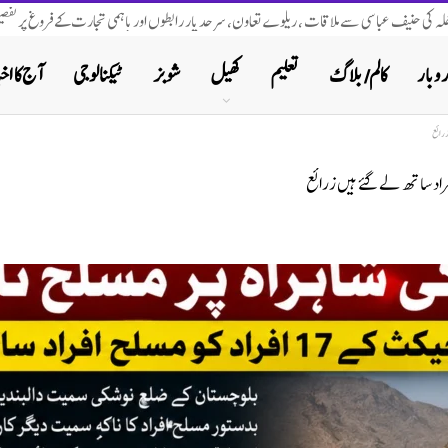
اخلہ کی حنیف عباسی سے ملاقات ، ریلوے تعاون، سرحد پار رابطوں اور باہمی تجارت کے فروغ پر تفصیل
روبار
کالم/ بلاگ
تعلیم
کھیل
شوبز
ٹیکنالوجی
آج کا اخب