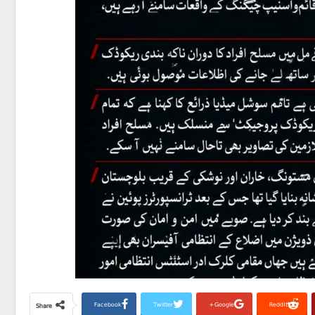
Facebook
Twitter
Google+
ReddIt
Share