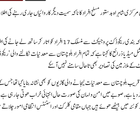
رکزی شاہراہ بدستور مسلح افراد کا ناکہ سمیت دیگر کاروائیاں جاری رہنے کی اط
گذشتہ روز شام کے وقت نوشکی کے علاقے مَل میں مسلح افراد کا دوران ناکہ بندی ریکوڈک پروجیکٹ سے منسلک 17 افراد کو اتار کر
میڈیا ذرائع کا کہنا ہے کہ تمام افراد بلوچستان سے معدنیات نکالنے والی ‘ریک
کے ملازمین کی تصاویر بھی تاحال سامنے نہیں آ سکے
ب بلوچستان سے معدنیات لیجانے والی گاڑیوں کو بھی نشانہ بنایا گیا تھا جس کے
 کر دیا ہے، صوبے میں امن و امان کی صورت حال انتہائی خراب ھوتی جا رہی ہے
 کوئٹہ میں بیٹھے ھوئے ہیں جہاں مقامی کلرک اور اسٹنٹس انتظامی امور چلاتے