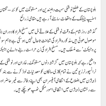
بلوچستان کے ضلع نوشکی سمیت دالبندین اور مستونگ میں کوئٹہ – تفتان م
اسنیپ چیکنگ کے واقعات سامنے آ رہے ہیں مقامی زرائع
موصول ھوئی ہیں مذکورہ افراد کی شناخت تاحال نہیں ہوسکی ہے تاہم سوشل 
پروجیکٹ’ سے منسلک ہیں۔ مسلح افراد کی زیر حراست رہنے والے پراجیکٹ 
واضح رہے کہ بلوچستان میں گزشتہ دنوں مستونگ، خاران اور نوشکی کے قری
ٹرانسپورٹرز یونین نے تمام گاڑی مالکان کو معدنیات لوڈ کرنے سے بند
ڈویژن میں اضلاع کے انتظامی آفیسران بھی اپنے دفاتر سے غیر حاضر اور
سے رخشان ڈویژن میں انتظامی امور مکمل ٹھپ ھو چکے ہیں ،