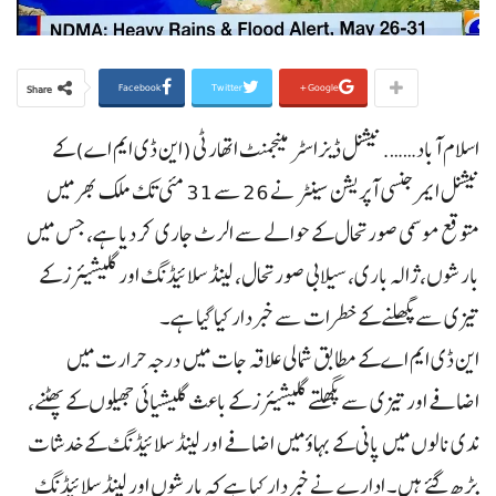
Facebook
Twitter
Google+
Share
اسلام آباد……. نیشنل ڈیزاسٹر مینجمنٹ اتھارٹی (این ڈی ایم اے) کے
نیشنل ایمرجنسی آپریشن سینٹر نے 26 سے 31 مئی تک ملک بھر میں
متوقع موسمی صورتحال کے حوالے سے الرٹ جاری کر دیا ہے، جس میں
بارشوں، ژالہ باری، سیلابی صورتحال، لینڈ سلائیڈنگ اور گلیشیئرز کے
تیزی سے پگھلنے کے خطرات سے خبردار کیا گیا ہے۔
این ڈی ایم اے کے مطابق شمالی علاقہ جات میں درجہ حرارت میں
اضافے اور تیزی سے پگھلتے گلیشیئرز کے باعث گلیشیائی جھیلوں کے پھٹنے،
ندی نالوں میں پانی کے بہاؤ میں اضافے اور لینڈ سلائیڈنگ کے خدشات
بڑھ گئے ہیں۔ ادارے نے خبردار کیا ہے کہ بارشوں اور لینڈ سلائیڈنگ