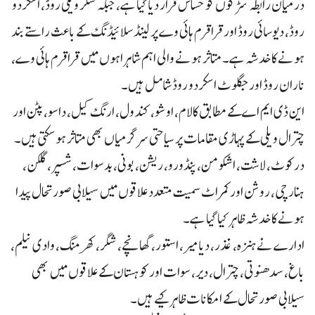
درمیان رابطہ سڑکوں کو حساس قرار دیا گیا ہے، جبکہ شگر ویلی روڈ، اسکردو
روڈ، دیوسائی روڈ اور قراقرم ہائی وے پر لینڈ سلائیڈنگ کے باعث راستے بند
ہونے کا خدشہ ہے۔ متاثر ہونے والی اہم شاہراہوں میں قراقرم ہائی وے،
ناران روڈ اور جگلوٹ اسکردو روڈ شامل ہیں۔
این ڈی ایم اے کے مطابق کالام، اوشو، کندول، ارنگ کیل، داسو، پٹن اور
چترال ویلی کے پہاڑی مقامات پر سیاحتی سرگرمیاں بھی متاثر ہو سکتی ہیں۔
درکوٹ، لاشت، اشکومن، پنڈورو، ریشن، بونی، بدسوات، شسپر، گلکن،
ہنارچی، روشن اور کمراٹ سمیت متعدد علاقوں میں سیلابی صورتحال پیدا
ہونے کا خدشہ ظاہر کیا گیا ہے۔
ادارے نے ہنزہ، غذر، دیامیر، استور، گھانچے، شگر، کھرمنگ، وادی نیلم،
باغ، سدھنوتی، چترال، دیر، سوات اور کوہستان کے علاقوں میں بھی
سیلابی صورتحال کے امکانات ظاہر کیے ہیں۔