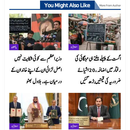
You Might Also Like
More From Author
اسلام آباد
پاکستان
اگست کے پہلے ہفتے ہی مہنگائی کی
وزیراعظم سے کوئی شکایت نہیں
رفتار میں اضافہ، 20 اشیائے
اصل لڑائی ان کے اپنے خاندان کے
ضروریہ کی قیمتیں بڑھ گئیں
درمیان ہے، بلاول بھٹو
اسلام آباد
اسلام آباد