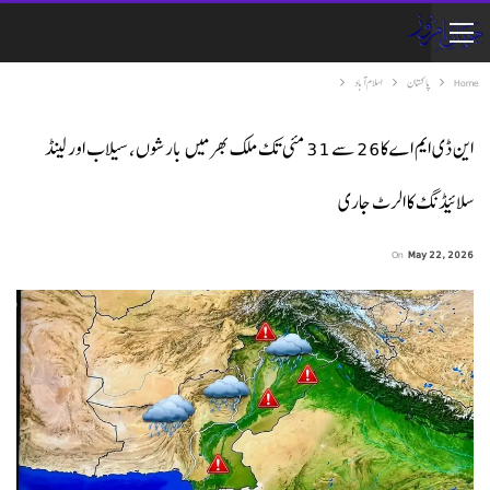
Home
پاکستان
اسلام آباد
این ڈی ایم اے کا 26 سے 31 مئی تک ملک بھر میں بارشوں، سیلاب اور لینڈ
سلائیڈنگ کا الرٹ جاری
On
May 22, 2026