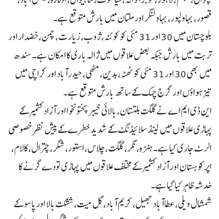
قصور، بہاولپور، بہاولنگر اور ملتان میں بارش متوقع ہے۔
بلوچستان میں 30 اور 31 مئی کو کوئٹہ، ژوب، زیارت، چمن، خضدار اور
تربت میں بارش جبکہ بعض علاقوں میں ژالہ باری کا امکان ہے۔ سندھ
میں بھی 30 اور 31 مئی کو ٹھٹہ، بدین، مٹھی، حیدرآباد اور کراچی میں
تیز ہواؤں اور گرج چمک کے ساتھ بارش متوقع ہے۔
این ڈی ایم اے نے گلگت بلتستان، بالائی خیبرپختونخوا اور آزاد کشمیر کے
پہاڑی علاقوں میں لینڈ سلائیڈنگ کے شدید خطرے کے پیش نظر خصوصی
الرٹ جاری کیا ہے۔ ہنزہ، نگر، گلگت، چلاس، استور، شگر، چترال، کالام،
اپر کوہستان اور آزاد کشمیر کے مختلف علاقوں میں پہاڑی تودے گرنے کا
خدشہ ظاہر کیا گیا ہے۔
شمشال ویلی، عطاآباد جھیل، کریم آباد، گل میت، ششکت بالا اور پاسو کے