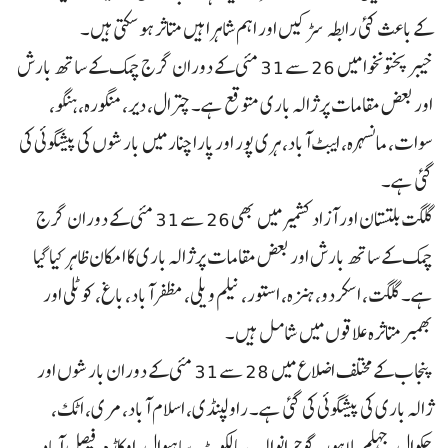
کے باعث کئی رابطہ سڑکیں اور اہم شاہراہیں متاثر ہو سکتی ہیں۔
خیبرپختونخوا میں 26 سے 31 مئی کے دوران گرج چمک کے ساتھ بارش
اور بعض مقامات پر ژالہ باری متوقع ہے۔ چترال، دیر، منگورہ، ہنگو،
سوات، مانسہرہ، ایبٹ آباد، ہری پور اور پاراچنار میں بارشوں کی پیشگوئی کی
گئی ہے۔
گلگت بلتستان اور آزاد کشمیر میں بھی 26 سے 31 مئی کے دوران گرج
چمک کے ساتھ بارش اور بعض مقامات پر ژالہ باری کا امکان ظاہر کیا گیا
ہے۔ گلگت، اسکردو، ہنزہ، استور، نیلم ویلی، مظفرآباد، باغ، کوٹلی اور
بھمبر متاثرہ علاقوں میں شامل ہیں۔
پنجاب کے مختلف اضلاع میں 28 سے 31 مئی کے دوران بارشوں اور
ژالہ باری کی پیشگوئی کی گئی ہے۔ راولپنڈی، اسلام آباد، مری، اٹک،
چکوال، جہلم، لاہور، گوجرانوالہ، سیالکوٹ، ساہیوال، اوکاڑہ، فیصل آباد،