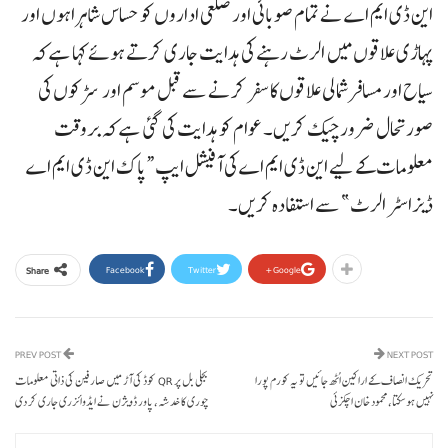
این ڈی ایم اے نے تمام صوبائی اور ضلعی اداروں کو حساس شاہراہوں اور
پہاڑی علاقوں میں الرٹ رہنے کی ہدایت جاری کرتے ہوئے کہا ہے کہ
سیاح اور مسافر شمالی علاقوں کا سفر کرنے سے قبل موسم اور سڑکوں کی
صورتحال ضرور چیک کریں۔ عوام کو ہدایت کی گئی ہے کہ بروقت
معلومات کے لیے این ڈی ایم اے کی آفیشل ایپ “پاک این ڈی ایم اے
ڈیزاسٹر الرٹ” سے استفادہ کریں۔
Facebook
Twitter
Google+
Share
PREV POST
NEXT POST
تحریک انصاف کے اراکین اُٹھ جائیں تو یہ کورم پورا
بجلی بل پر QR کوڈ کی آڑ میں صارفین کی ذاتی معلومات
نہیں ہوسکتا،محمود خان اچکزئی
چوری کا خدشہ، پاور ڈویژن نے ایڈوائزری جاری کر دی