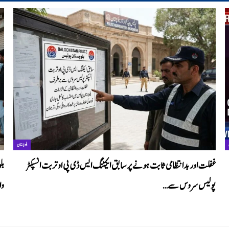
بلوچستان
غفلت اور بدانتظامی ثابت ہونے پر سابق ایکٹنگ ایس ڈی پی او تربت انسپکٹر
بل
پولیس سروس سے…
وا