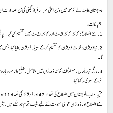
بلوچستان کابینہ نے کوئٹہ میں وزیراعلیٰ میر سرفراز بگٹی کی زیر صدار
اہم نکات:
1. نئے اضلاع: کوئٹہ کوئٹہ ایسٹ اور کوئٹہ ویسٹ میں تقسیم کیا گیا۔ چاغی سے تفتان اور خضدار سے وڈھ کو الگ کرکے نئے اضلاع بنائے گئے۔
2. نیا ڈویژن: قلات ڈویژن کو تقسیم کرکے لسبیلہ ڈویژن بنایا گیا،
گا۔
3. دیگر تبدیلیاں: مستونگ کوئٹہ ڈویژن میں شامل، ضلع کا نام دوبارہ س
کرکے سیوی رکھا گیا۔
نتیجہ: اب بلوچستان میں اضلاع کی تعداد 42 اور ڈویژنز کی تعداد 11 ہو گئی ہے۔
نئے اضلاع اور ڈویژن عوامی سہولت کے لیے مثبت قدم ہو سکتے ہیں، بشرط