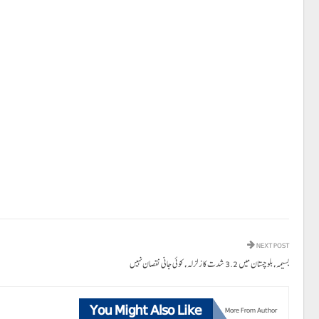
NEXT POST
بسیمہ، بلوچستان میں 3.2 شدت کا زلزلہ، کوئی جانی نقصان نہیں
You Might Also Like
More From Author