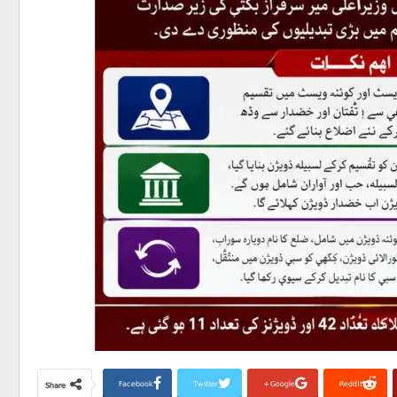
Facebook
Twitter
Google+
ReddIt
Share