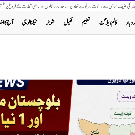
اخلہ کی حنیف عباسی سے ملاقات ، ریلوے تعاون، سرحد پار رابطوں اور باہمی تجارت کے فروغ پر تفصیل
روبار
کالم/ بلاگ
تعلیم
کھیل
شوبز
ٹیکنالوجی
آج کا اخب