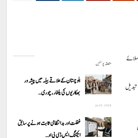
ہلائے
متعلقہ پوسٹیں
بلوچستان کے علاقے بیلہ میں پیشہ ور
 تبدیل
بھکاریوں کی یلغار، چوری…
Jul 22, 2026
غفلت اور بدانتظامی ثابت ہونے پر سابق
ایکٹنگ ایس ڈی پی او…