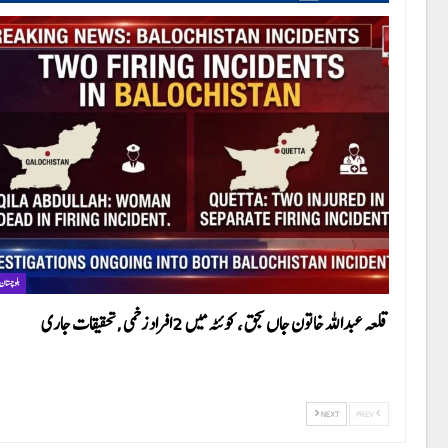
بلوچستان
قلعہ عبداللہ خاتون جاں بحق ، کوئٹہ میں 2افراد زخمی ,تحقیقات جاری
NEXT
PREV