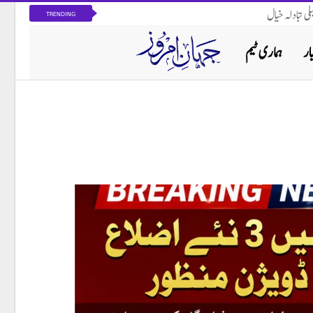
ی تبادلہ خیال
TRENDING
ار
ہماری ٹیم
پاکستان