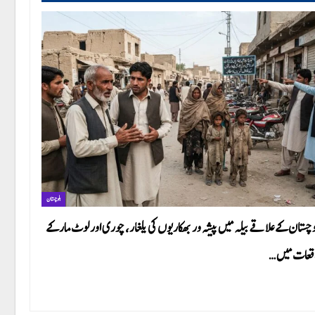
بلوچستان
وچستان کے علاقے بیلہ میں پیشہ ور بھکاریوں کی یلغار، چوری اور لوٹ مار کے
قعات میں…