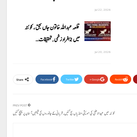
Jul 22, 2026
قلعہ عبداللہ خاتون جاں بحق ، کوئٹہ
میں 2افراد زخمی ,تحقیقات…
Jul 20, 2026
Facebook
Twitter
Google+
ReddIt
Share
PREV POST
کوئٹہ میں عیدالاضحی کی مویشی منڈیاں سج گئیں، قربانی کے جانوروں کی قیمتیں آسمان پر پہنچ گئیں