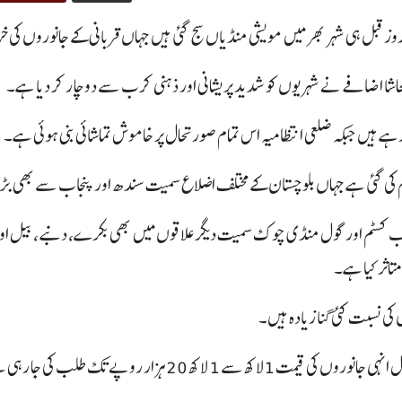
وز قبل ہی شہر بھر میں مویشی منڈیاں سج گئی ہیں جہاں قربانی کے جانوروں کی
اشا اضافے نے شہریوں کو شدید پریشانی اور ذہنی کرب سے دوچار کر دیا ہے۔
 ہیں جبکہ ضلعی انتظامیہ اس تمام صورتحال پر خاموش تماشائی بنی ہوئی ہے۔
کی گئی ہے جہاں بلوچستان کے مختلف اضلاع سمیت سندھ اور پنجاب سے بھی بڑی 
اب کسٹم اور گول منڈی چوک سمیت دیگر علاقوں میں بھی بکرے، دنبے، بیل او
تاثر کیا ہے۔
ی نسبت کئی گنا زیادہ ہیں۔