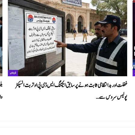
بلوچستان
غفلت اور بدانتظامی ثابت ہونے پر سابق ایکٹنگ ایس ڈی پی او تربت انسپکٹر
بل
پولیس سروس سے…
وا