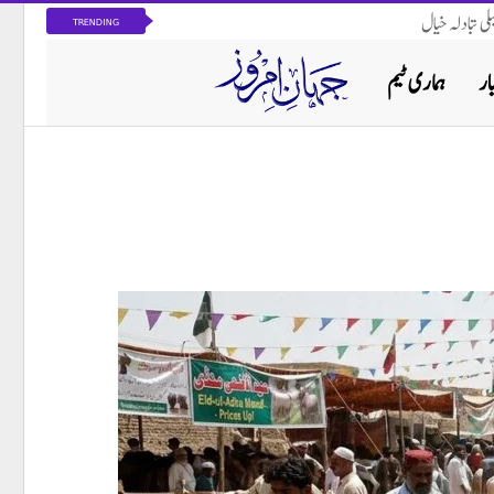
ی تبادلہ خیال
TRENDING
ار
ہماری ٹیم
پاکستان