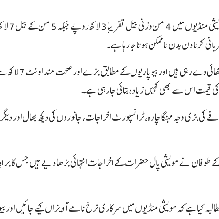
اسی طرح بیلوں کی قیمتوں میں بھی نمایاں اضا
نی کرنا دن بدن ناممکن ہوتا جا رہا ہے۔
دوسری جانب اونٹوں کی قیمتیں بھی عام شہریوں کی پہنچ سے بالکل باہر دکھائی دے
ے کی بڑی وجہ مہنگا چارہ، ٹرانسپورٹ اخراجات، جانوروں کی دیکھ بھال اور دیگر
ی کے طوفان نے مویشی پال حضرات کے اخراجات انتہائی بڑھا دیے ہیں جس کا براہ
لبہ کیا ہے کہ مویشی منڈیوں میں سرکاری نرخ نامے آویزاں کیے جائیں اور بی