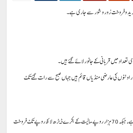
 خرید و فروخت زور و شور سے جاری ہے۔
تعداد میں قربانی کے جانور لائے گئے ہیں۔
ر اونٹوں کی عارضی منڈیاں قائم ہیں جہاں صبح سے رات گئے تک
جو بکرے گزشتہ سال 40سے 50 ہزار روپے میں دستیاب تھے، اس سال انہی جانوروں کی قیمت 1لاکھ سے 1 لاکھ 20 ہزار روپے تک طلب کی جا رہی ہے، جبکہ 70 ہزار روپے مالیت کے بکرے ڈیڑھ لاکھ روپے تک فروخت