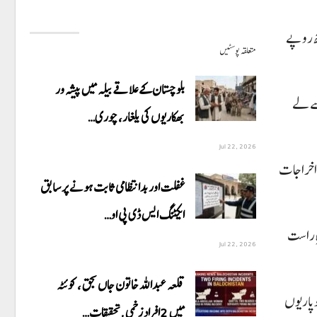
فہ دیکھنے میں آ رہا ہے؛ مویشی منڈیوں میں 4 من وزنی بیل تقریبا 3 لاکھ روپے جبکہ 5 من کے بیل 7 لاکھ روپے
متعلقہ پوسٹیں
بلوچستان کے علاقے بیلہ میں پیشہ ور
 رہی ہیں اور بیوپاریوں کے مطابق بڑے اور صحت مند اونٹ 7 لاکھ سے لے
بھکاریوں کی یلغار، چوری…
Jul 22, 2026
 اخراجات
غفلت اور بدانتظامی ثابت ہونے پر سابق
ایکٹنگ ایس ڈی پی او…
ِ راست
Jul 22, 2026
قلعہ عبداللہ خاتون جاں بحق ، کوئٹہ
وپاریوں
میں 2افراد زخمی ,تحقیقات…