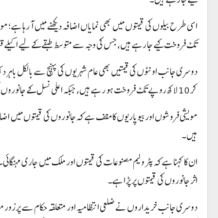
تک فروخت کیے جا رہے ہیں، جس کی وجہ سے متوسط طبقے کے لیے اکیلے قربا
کر 10 لاکھ روپے تک فروخت ہو رہے ہیں، جبکہ اعلی نسل کے جانوروں کی قیمت اس سے بھی کہیں زیادہ بتائی جا رہی ہے۔
مویشی فروشوں اور بیوپاریوں کا مقف ہے کہ جانوروں کی قیمتوں میں اضاف
ہیں۔
ان کا کہنا ہے کہ پٹرولیم مصنوعات کی قیمتوں اور ملک میں جاری مہنگائ
اثر جانوروں کی قیمتوں پر پڑا ہے۔
دوسری جانب خریداروں نے ضلعی انتظامیہ اور متعلقہ حکام سے پرزور مطا