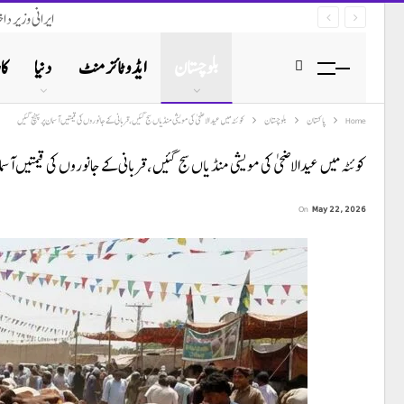
ایرانی وزیر د
بلوچستان
ایڈوٹائزمنٹ
دنیا
کا
Home
پاکستان
بلوچستان
کوئٹہ میں عیدالاضحی کی مویشی منڈیاں سج گئیں، قربانی کے جانوروں کی قیمتیں آسمان پر پہنچ گئیں
کوئٹہ میں عیدالاضحی کی مویشی منڈیاں سج گئیں، قربانی کے جانوروں کی قیمتیں آسما
On
May 22, 2026