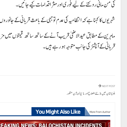
کی من مانی روکنے کے لیے فوری اور مثر اقدامات کیے جائیں۔
شہریوں کا کہنا ہے کہ انتظامیہ کی عدم توجہی کے باعث قربانی کے جانوروں 
ماہرین کے مطابق عیدالاضحی قریب آنے کے ساتھ ساتھ قیمتوں میں مزید 
قربانی کے آپشنز کی جانب متوجہ ہو رہے ہیں۔
NEXT POST
بلوچستان میں 3 نئے اضلاع اور 1 نیا ڈویژن منظور
You Might Also Like
More From Author