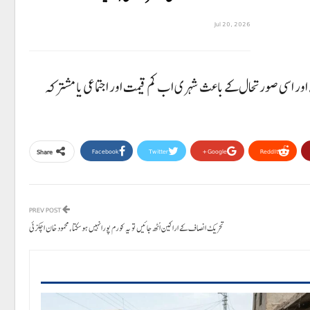
Jul 20, 2026
ر اسی صورتحال کے باعث شہری اب کم قیمت اور اجتماعی یا مشترکہ
Facebook
Twitter
Google+
ReddIt
Share
PREV POST
تحریک انصاف کے اراکین اُٹھ جائیں تو یہ کورم پورا نہیں ہوسکتا،محمود خان اچکزئی