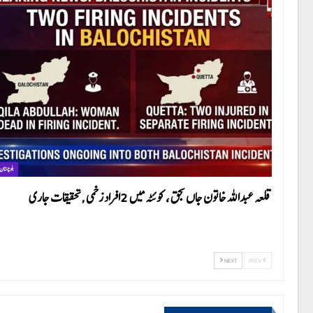
بلوچستان
قلعہ عبداللہ خاتون جاں بحق ، کوئٹہ میں 2افراد زخمی ,تحقیقات جاری
NEXT
PREV