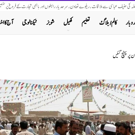
اخلہ کی حنیف عباسی سے ملاقات ، ریلوے تعاون، سرحد پار رابطوں اور باہمی تجارت کے فروغ پر تفصیل
روبار
کالم/ بلاگ
تعلیم
کھیل
شوبز
ٹیکنالوجی
آج کا اخب
ن پر پہنچ گئیں