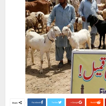
Facebook
Twitter
Google+
ReddIt
Share