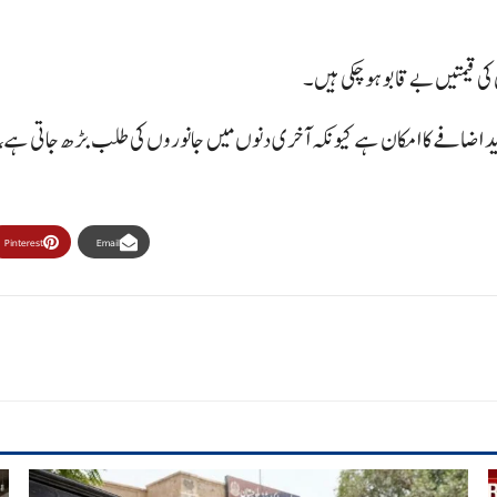
کی قیمتیں بے قابو ہو چکی ہیں۔
اضافے کا امکان ہے کیونکہ آخری دنوں میں جانوروں کی طلب بڑھ جاتی ہے، او
Pinterest
Email