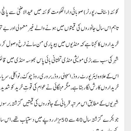
کوئٹہ(سٹاف رپورٹر)صوبائی دارالحکومت کوئٹہ میں عیدالاضحی سے پانچ ر
تاہم اس سال جانوروں کی قیمتوں میں ہونے والے غیر معمولی اور بے تح
خریداروں کا کہنا ہے کہ منڈیوں میں بیوپاری من مانے نرخ وصول کر رہے
شہر کی سب سے بڑی مویشی منڈی تختانی بائی پاس بھوسہ منڈی میں قائم 
اس کے علاوہ ایئرپورٹ روڈ، اسپنی روڈ، بروری روڈ چوک، نواکلی، سری
خریداروں کا رش لگا رہتا ہے، مگر مہنگائی نے عوام کی قوتِ خرید کو شدید م
شہریوں کے مطابق اس مرتبہ قربانی کے جانوروں کی قیمتیں گزشتہ برسوں ک
کیے جا رہے ہیں۔