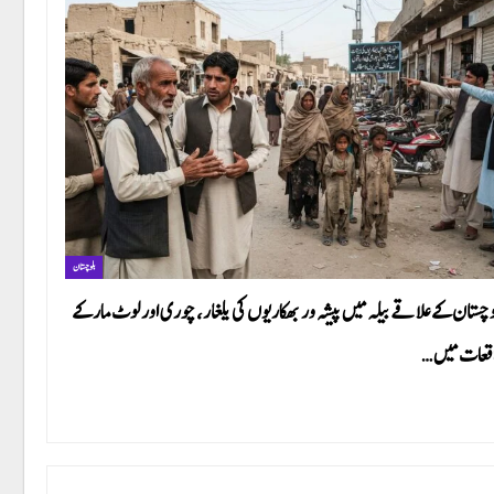
بلوچستان
وچستان کے علاقے بیلہ میں پیشہ ور بھکاریوں کی یلغار، چوری اور لوٹ مار کے
قعات میں…