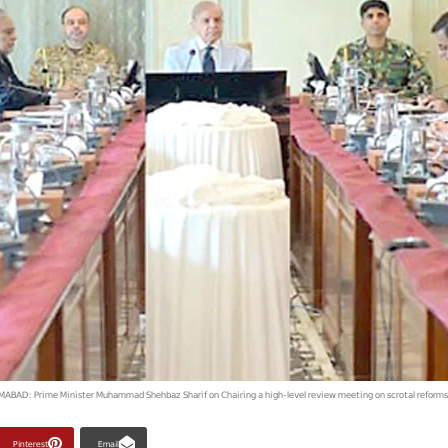
MABAD: Prime Minister Muhammad Shehbaz Sharif on Chairing a high-level review meeting on scrotal reforms 
Pinterest
Email