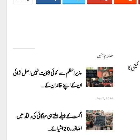
متعلقہ پوسٹیں
یٹی کا
وزیراعظم سے کوئی شکایت نہیں اصل لڑائی
ان کے اپنے خاندان کے…
Aug 7, 2026
اگست کے پہلے ہفتے ہی مہنگائی کی رفتار میں
اضافہ، 20 اشیائے…