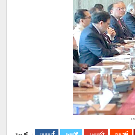
ISLA
Facebook
Twitter
Google+
ReddIt
Share