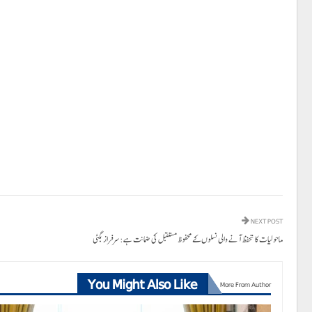
NEXT POST
ماحولیات کا تحفظ آنے والی نسلوں کے محفوظ مستقبل کی ضمانت ہے: سرفراز بگٹی
You Might Also Like
More From Author