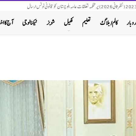
روبار
کالم/ بلاگ
تعلیم
کھیل
شوبز
ٹیکنالوجی
آج کا اخب