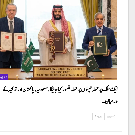
اسلام آباد
ایک ملک پر حملہ تینوں پر حملہ تصور کیا جائیگا، سعودیہ، پاکستان اور ترکیہ کے
درمیان…
NEXT
PREV