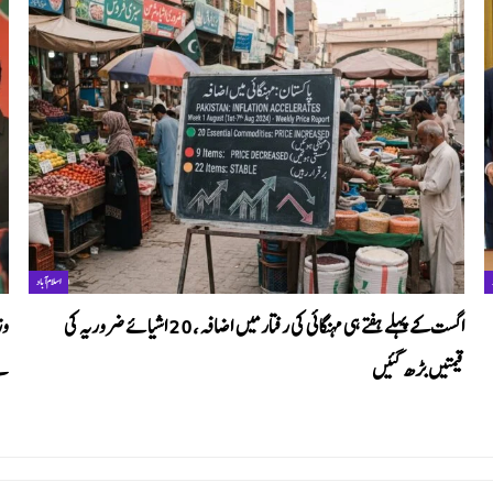
اسلام آباد
اگست کے پہلے ہفتے ہی مہنگائی کی رفتار میں اضافہ، 20 اشیائے ضروریہ کی
وز
قیمتیں بڑھ گئیں
ہے