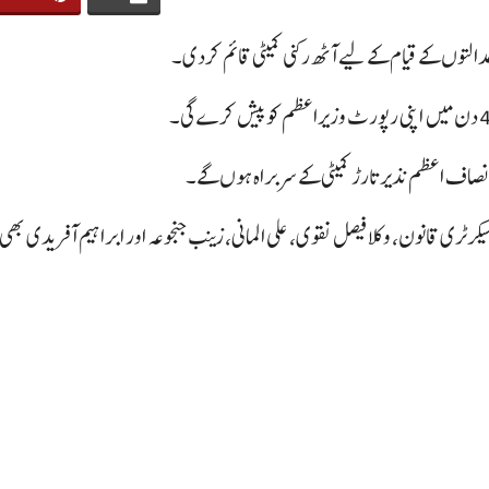
توں کے قیام کے لیے آٹھ رکنی کمیٹی قائم کردی۔
نصاف اعظم نذیر تارڑ کمیٹی کے سربراہ ہوں گے۔
کرٹری قانون، وکلا فیصل نقوی، علی المانی، زینب جنجوعہ اور ابراہیم آفریدی بھی کم