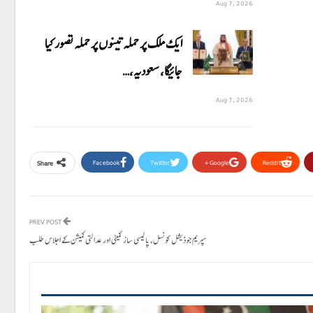
Aug 7, 2026
ایک ملک پر حملہ تینوں پر حملہ تصور کیا
جائیگا، سعودیہ،…
Aug 7, 2026
Facebook
Twitter
Google+
ReddIt
Share
PREV POST
سپریم جوڈیشل کونسل، پالیسی ساز کمیٹی اور عدالتی کمیشن کے اجلاس طلب