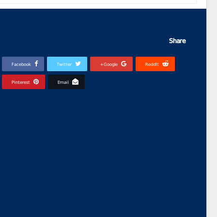
Share
Facebook
Twitter
Google+
ReddIt
Pinterest
Email