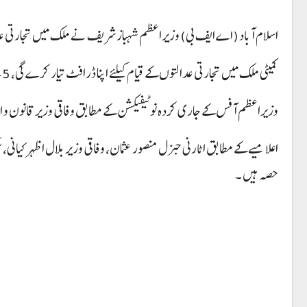
اسلام آباد (اے ایف بی) وزیراعظم شہبازشریف نے ملک میں تجارتی عدال
کمیٹی ملک میں تجارتی عدالتوں کے قیام کیلئے اپنا ڈرافٹ تیار کرے گی، 45 دن میں اپنی رپورٹ وزیراعظم کو پیش کرے گی۔
وزیراعظم آفس کے جاری کردہ نوٹیفیکشن کے مطابق وفاقی وزیر قانون و ا
اعلامیے کے مطابق اٹارنی جنرل منصور عثمان، وفاقی وزیر بلال اظہر کیانی، سی
حصہ ہیں ۔