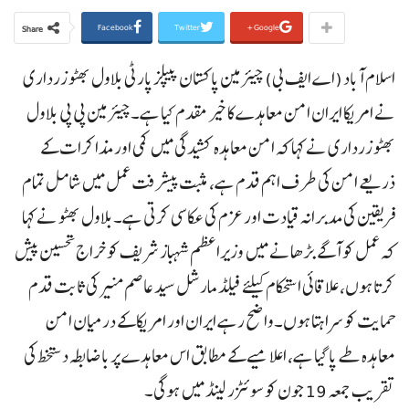
Facebook
Twitter
Google+
Share
اسلام آباد (اے ایف بی) چیئرمین پاکستان پیپلز پارٹی بلاول بھٹو زرداری
نے امریکا ایران امن معاہدے کا خیر مقدم کیا ہے۔چیئرمین پی پی بلاول
بھٹو زرداری نے کہا کہ امن معاہدہ کشیدگی میں کمی اور مذاکرات کے
ذریعے امن کی طرف اہم قدم ہے، مثبت پیشرفت عمل میں شامل تمام
فریقین کی مدبرانہ قیادت اور عزم کی عکاسی کرتی ہے۔بلاول بھٹو نے کہا
کہ عمل کو آگے بڑھانے میں وزیراعظم شہباز شریف کو خراج تحسین پیش
کرتا ہوں، علاقائی استحکام کیلئے فیلڈ مارشل سید عاصم منیر کی ثابت قدم
حمایت کو سراہتا ہوں۔واضح رہے ایران اور امریکا کے درمیان امن
معاہدہ طے پا گیا ہے، اعلامیے کے مطابق اس معاہدے پر باضابطہ دستخط کی
تقریب جمعہ 19 جون کو سوئٹزر لینڈ میں ہوگی۔