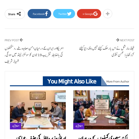
Facebook
Twitter
Google+
Share
PREV POST
NEXT POST
فیلڈ مارشل نے اس بار ملک کیلئے نہیں بلکہ دنیا کیلئے
امریکااور ایران کے درمیان امن معاہدہ طے ، دستخطوں
کردکھایا: محسن نقوی
کی باضابطہ تقریب 19 جون کو سوئٹزرلینڈ میں ہوگی،
شہباز شریف
You Might Also Like
More From Author
اسلام آباد
اسلام آباد
پاک سعودی کمپنیوں کے درمیان
ایرانی وزیر داخلہ کی حنیف عباسی