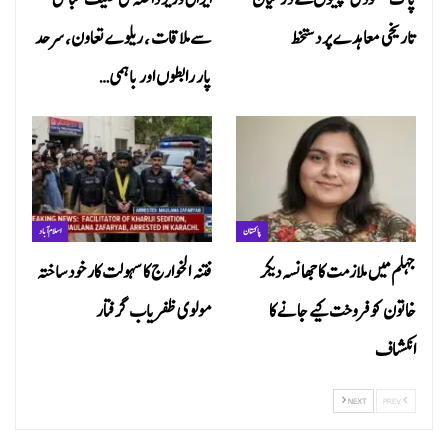
تاریخی معاہدے پر دستخط
سے ملاقات ، ریلوے تعاون، سرحد
پار رابطوں اور باہمی…
پاکستان
اسلام آباد
جہلم میں ملازمت کا جھانسہ دیکر
فتنہ الخوارج کا سہولت کار خود ساختہ
خاتون کو فروخت کیے جانے کا
مولوی ظفریاب گرفتار
انکشاف
NEXT
PREV