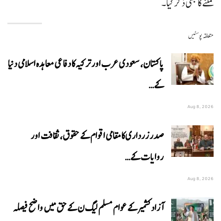
ملنے کا بھی ذکر کیا۔
متعلقہ پوسٹیں
پاکستان، سعودی عرب اور ترکیہ کا دفاعی معاہدہ اسلامی دنیا
کے…
Aug 8, 2026
صدر زرداری کا مقامی اقوام کے حقوق، ثقافت اور
روایات کے…
Aug 8, 2026
آزاد کشمیر کے عوام مسلم لیگ ن کے حق میں واضح فیصلہ