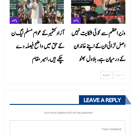
پاکستان
پاکستان
وزیراعظم سے کوئی شکایت نہیں
آزاد کشمیر کے عوام مسلم لیگ ن
اصل لڑائی ان کے اپنے خاندان
کے حق میں واضح فیصلہ دے
کے درمیان ہے، بلاول بھٹو
چکے ہیں، امیر مقام
NEXT
PREV
LEAVE A REPLY
Your email address will not be published.