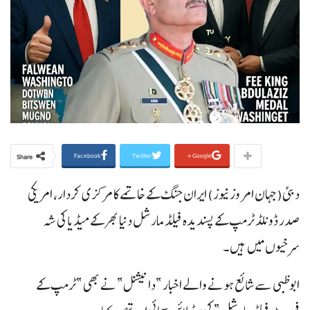
Facebook
Twitter
Google+
Share
دبئی(جہان امروز نیوز) ایران جنگ کے خاتمے کا مرکزی کردار، امریکی
صدر ڈونلڈ ٹرمپ کے پسندیدہ فیلڈ مارشل دنیا بھر کے میڈیا کی شہ
سرخیوں میں ہیں۔
ابوظبی سے شائع ہونے والے اخبار ”دا نیشنل” نے بھی ”ٹرمپ کے