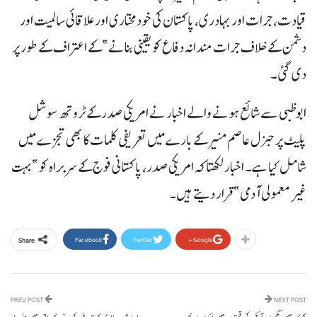
قیادت، جرات اور بہادری، پاکستان کی خودمختاری اور علاقائی سالمیت اور
دشمن کے خلاف جرات مندانہ دفاع کو یقینی بنانے”کے اعتراف کے طور پر
دی گئی۔
ابوظبی سے شائع ہونے والے اخبار نے امریکی صدر کے ٹروتھ سوشل
پلیٹ پر جنرل عاصم منیر کے بارے میں تعریفی کلمات کا بھی تجزے میں
شامل کیا ہے۔ اخبار لکھتا کہ امریکی صدر، پاکستانی فوج کے سربراہ کو ”بہت
غیر معمولی آدمی”قرار دیتے ہیں۔
Facebook
Twitter
Google+
Share
PREV POST
NEXT POST