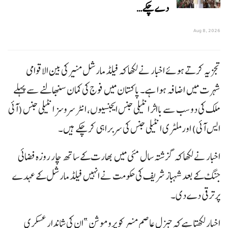
دے چکے…
Aug 8, 2026
تجزیہ کرتے ہوئے اخبار نے لکھا کہ فیلڈ مارشل منیر کی بین الاقوامی
شہرت میں اضافہ ہوا ہے۔ پاکستان میں فوج کی کمان سنبھالنے سے پہلے
ملک کی دو سب سے بااثر انٹیلی جنس ایجنسیوں، انٹر سروسز انٹیلی جنس (آئی
ایس آئی) اور ملٹری انٹیلی جنس کی سربراہی کرچکے ہیں۔
اخبار نے لکھا کہ گزشتہ سال مئی میں بھارت کے ساتھ چار روزہ فضائی
جنگ کے بعد شہباز شریف کی حکومت نے انہیں فیلڈ مارشل کے عہدے
پر ترقی دے دی۔
اخبار لکھتا ہے کہ جنرل عاصم منیر کو پروموشن ”ان کی شاندار عسکری