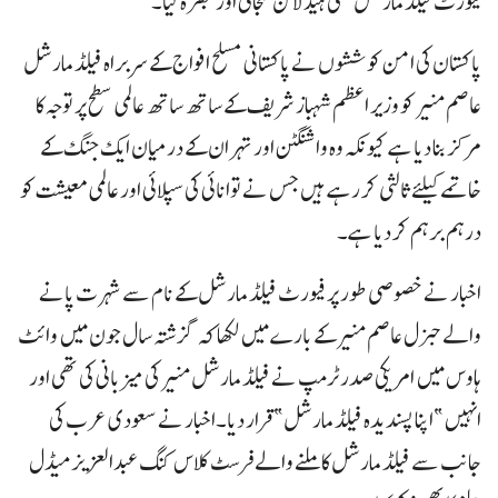
فیورٹ فیلڈ مارشل” کی ہیڈ لائن سجائی اور تبصرہ کیا۔
پاکستان کی امن کوششوں نے پاکستانی مسلح افواج کے سربراہ فیلڈ مارشل
عاصم منیر کو وزیر اعظم شہباز شریف کے ساتھ ساتھ عالمی سطح پر توجہ کا
مرکز بنا دیا ہے کیونکہ وہ واشنگٹن اور تہران کے درمیان ایک جنگ کے
خاتمے کیلئے ثالثی کر رہے ہیں جس نے توانائی کی سپلائی اور عالمی معیشت کو
درہم برہم کر دیا ہے۔
اخبار نے خصوصی طور پر فیورٹ فیلڈ مارشل کے نام سے شہرت پانے
والے جنرل عاصم منیر کے بارے میں لکھا کہ گزشتہ سال جون میں وائٹ
ہاوس میں امریکی صدر ٹرمپ نے فیلڈ مارشل منیر کی میزبانی کی تھی اور
انہیں ”اپنا پسندیدہ فیلڈ مارشل”قرار دیا۔اخبار نے سعودی عرب کی
جانب سے فیلڈ مارشل کا ملنے والے فرسٹ کلاس کنگ عبدالعزیز میڈل