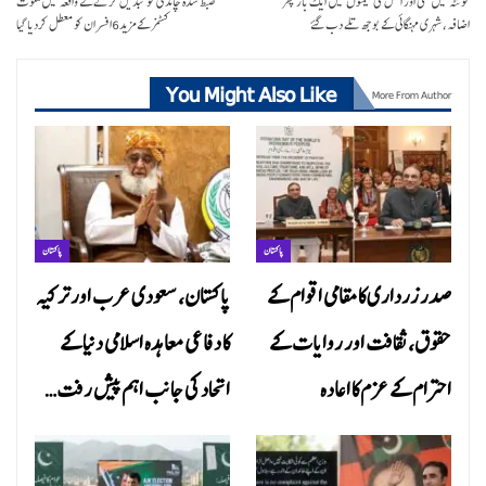
کوئٹہ میں گھی اور آئل کی قیمتوں میں ایک بار پھر
ضبط شدہ چاندی کو تبدیل کرنے کے واقعہ میں ملوث
اضافہ، شہری مہنگائی کے بوجھ تلے دب گئے
کسٹمز کے مزید6افسران کو معطل کردیا گیا
You Might Also Like
More From Author
پاکستان
پاکستان
صدر زرداری کا مقامی اقوام کے
پاکستان، سعودی عرب اور ترکیہ
حقوق، ثقافت اور روایات کے
کا دفاعی معاہدہ اسلامی دنیا کے
احترام کے عزم کا اعادہ
اتحاد کی جانب اہم پیش رفت…