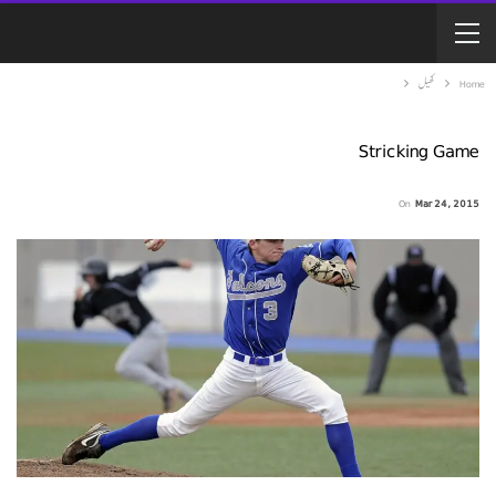
کھیل
Home
Stricking Game
On
Mar 24, 2015