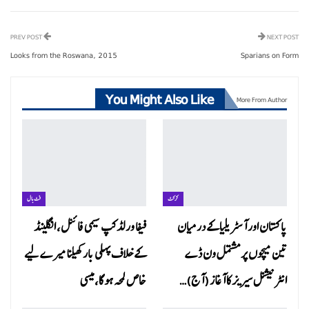
PREV POST
NEXT POST
Looks from the Roswana, 2015
Sparians on Form
You Might Also Like
More From Author
کرکٹ
فٹ بال
پاکستان اور آسٹریلیا کے درمیان
فیفا ورلڈ کپ سیمی فائنل، انگلینڈ
تین میچوں پر مشتمل ون ڈے
کے خلاف پہلی بار کھیلنا میرے لیے
انٹرنیشنل سیریز کا آغاز (آج)…
خاص لمحہ ہو گا،میسی