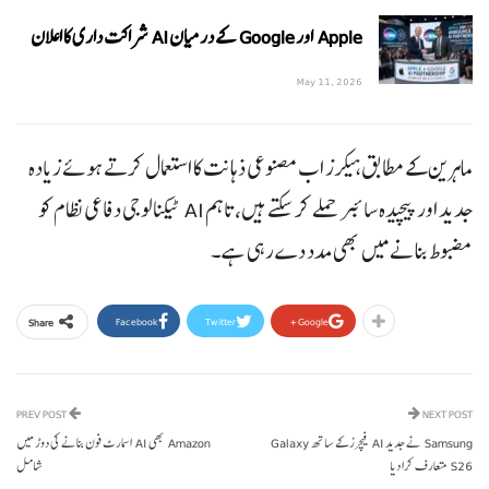
Apple اور Google کے درمیان AI شراکت داری کا اعلان
May 11, 2026
ماہرین کے مطابق ہیکرز اب مصنوعی ذہانت کا استعمال کرتے ہوئے زیادہ
جدید اور پیچیدہ سائبر حملے کر سکتے ہیں، تاہم AI ٹیکنالوجی دفاعی نظام کو
مضبوط بنانے میں بھی مدد دے رہی ہے۔
Facebook
Twitter
Google+
Share
PREV POST
NEXT POST
Samsung نے جدید AI فیچرز کے ساتھ Galaxy
Amazon بھی AI اسمارٹ فون بنانے کی دوڑ میں
S26 متعارف کرا دیا
شامل