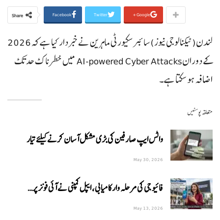
Facebook
Twitter
Google+
Share
لندن(ٹیکنالوجی نیوز) سائبر سکیورٹی ماہرین نے خبردار کیا ہے کہ 2026
کے دوران AI-powered Cyber Attacks میں خطرناک حد تک
اضافہ ہو سکتا ہے۔
متعلقہ پوسٹیں
واٹس ایپ صارفین کی بڑی مشکل آسان کرنے کیلئے تیار
May 30, 2026
فائیو جی کی مرحلہ وار کامیابی، ایپل کمپنی نے آئی فونز پر…
May 13, 2026