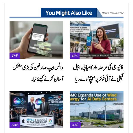
You Might Also Like
More From Author
پاکستان
ٹیکنالوجی
فائیو جی کی مرحلہ وار کامیابی، ایپل
واٹس ایپ صارفین کی بڑی مشکل
کمپنی نے آئی فونز پر ‘پیچ’ دے دیا
آسان کرنے کیلئے تیار
ٹیکنالوجی
ٹیکنالوجی